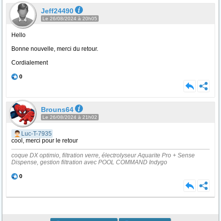
Jeff24490
Le 26/08/2024 à 20h05
Hello
Bonne nouvelle, merci du retour.
Cordialement
0
Brouns64
Le 26/08/2024 à 21h02
Luc-T-7935
cool, merci pour le retour
coque DX optimio, filtration verre, électrolyseur Aquarite Pro + Sense
Dispense, gestion filtration avec POOL COMMAND Indygo
0