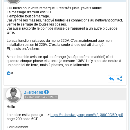
Oui merci pour votre remarque. C'est très juste, j'avais oublié.
Le message d'erreur est 6CF.
Il empêche tout démarrage.
J'ai vérifié les masses, nettoyé toutes les connexions au nettoyant contact,
vérifié le serrage de toutes les cosses.
J'ai aussi raccordé le point de masse de l'appareil à un autre piquet de
terre.
Le spa fonctionnait avec du mono 220V. C'est maintenant que mon
installation est en tri 220V. C'est la seule chose qui ait changé.
Et je suis en Andorre.
A mon humble avis, ce qui le dérange (sauf problème matériel) c'est
qu'entre chaque phase et la terre je mesure 136V. Il n'y a pas de neutre à
un potentiel de terre, mais 2 phases, pour l'alimenter.
0
Jeff24490
Le 04/08/2024 à 22h02
Hello
La notice est la pour ça --->
https://ns.bestwaycorp.com/M
[...]
88C9D5D.pdf
page 209 code 6CF
Cordialement