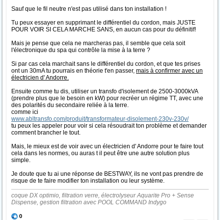
Sauf que le fil neutre n'est pas utilisé dans ton installation !
Tu peux essayer en supprimant le différentiel du cordon, mais JUSTE
POUR VOIR SI CELA MARCHE SANS, en aucun cas pour du définitif!
Mais je pense que cela ne marcheras pas, il semble que cela soit
l'électronique du spa qui contrôle la mise à la terre ?
Si par cas cela marchait sans le différentiel du cordon, et que tes prises
ont un 30mA tu pourrais en théorie t'en passer,
mais à confirmer avec un
électricien d' Andorre.
Ensuite comme tu dis, utiliser un transfo d'isolement de 2500-3000kVA
(prendre plus que le besoin en kW) pour recréer un régime TT, avec une
des polarités du secondaire reliée à la terre.
comme ici
www.abltransfo.com/produit/transformateur-disolement-230v-230v/
tu peux les appeler pour voir si cela résoudrait ton problème et demander
comment brancher le tout.
Mais, le mieux est de voir avec un électricien d' Andorre pour te faire tout
cela dans les normes, ou auras t il peut être une autre solution plus
simple.
Je doute que tu ai une réponse de BESTWAY, ils ne vont pas prendre de
risque de te faire modifier ton installation ou leur système.
coque DX optimio, filtration verre, électrolyseur Aquarite Pro + Sense
Dispense, gestion filtration avec POOL COMMAND Indygo
0