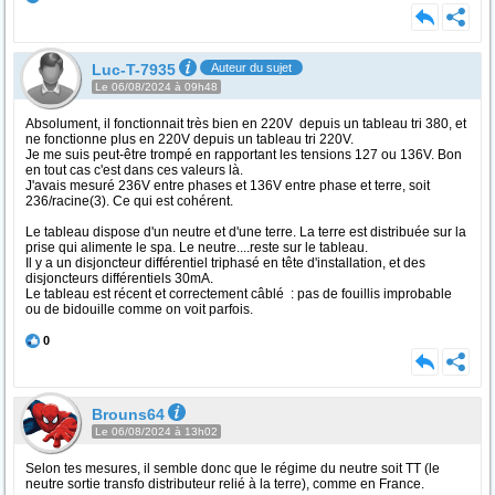
Luc-T-7935
Auteur du sujet
Le 06/08/2024 à 09h48
Absolument, il fonctionnait très bien en 220V depuis un tableau tri 380, et
ne fonctionne plus en 220V depuis un tableau tri 220V.
Je me suis peut-être trompé en rapportant les tensions 127 ou 136V. Bon
en tout cas c'est dans ces valeurs là.
J'avais mesuré 236V entre phases et 136V entre phase et terre, soit
236/racine(3). Ce qui est cohérent.
Le tableau dispose d'un neutre et d'une terre. La terre est distribuée sur la
prise qui alimente le spa. Le neutre....reste sur le tableau.
Il y a un disjoncteur différentiel triphasé en tête d'installation, et des
disjoncteurs différentiels 30mA.
Le tableau est récent et correctement câblé : pas de fouillis improbable
ou de bidouille comme on voit parfois.
0
Brouns64
Le 06/08/2024 à 13h02
Selon tes mesures, il semble donc que le régime du neutre soit TT (le
neutre sortie transfo distributeur relié à la terre), comme en France.