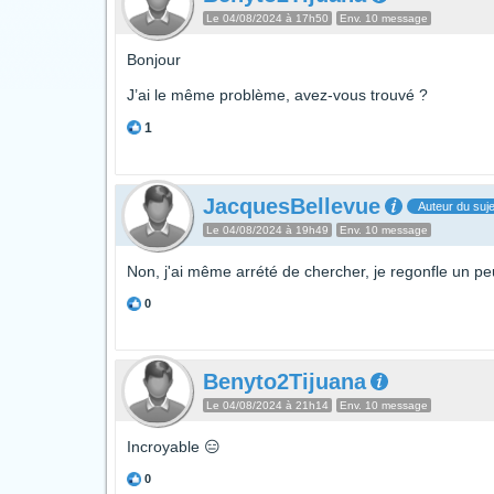
Le 04/08/2024 à 17h50
Env. 10 message
Bonjour
J’ai le même problème, avez-vous trouvé ?
1
JacquesBellevue
Auteur du suje
Le 04/08/2024 à 19h49
Env. 10 message
Non, j'ai même arrété de chercher, je regonfle un pe
0
Benyto2Tijuana
Le 04/08/2024 à 21h14
Env. 10 message
Incroyable 😑
0