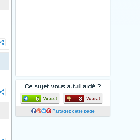
Ce sujet vous a-t-il aidé ?
5
3
Votez !
Votez !
Partagez cette page