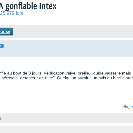
A gonflable Intex
25.979 fois
ponse
t
 au bout de 3 jours. Vérification valve, oreille, liquide vaisselle mais
es aérosols "détecteur de fuite". Quelqu'un aurait-il un avis ou bine d'aut
e