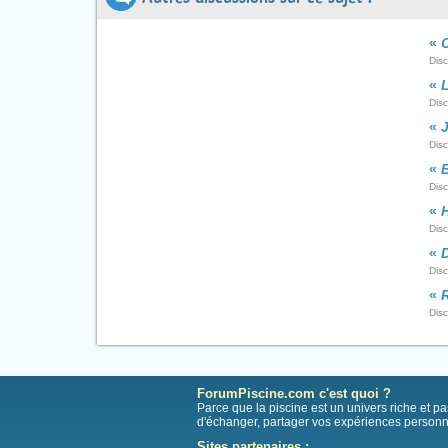
«
Dis
«
Dis
«
J
Dis
«
Dis
«
H
Disc
«
Dis
«
Disc
ForumPiscine.com c'est quoi ?
Parce que la piscine est un univers riche et 
d'échanger, partager vos expériences personn
Sites partenaires :