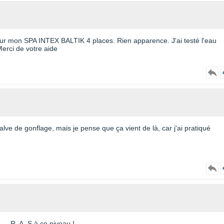
ur mon SPA INTEX BALTIK 4 places. Rien apparence. J'ai testé l'eau
erci de votre aide
lve de gonflage, mais je pense que ça vient de là, car j'ai pratiqué
... R. A. S à ce niveau !