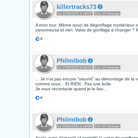
killertracks73
Le 17/06/2025 à 19h54
Env. 10 message
A mon tour. Même souci de dégonflage mystérieux s
savonneuse et rien. Valve de gonflage à changer ? M
0
Philmibob
Le 17/06/2025 à 20h35
Env. 10 message
... Je n'ai pas encore "oeuvré" au démontage de la va
comme vous... Et RIEN.. Pas une bulle.
Je vous recontacte quand je le fais...
0
Philmibob
Le 05/08/2025 à 13h56
Env. 10 message
Après avoir démonté et contrôlé la valve de gonflage,