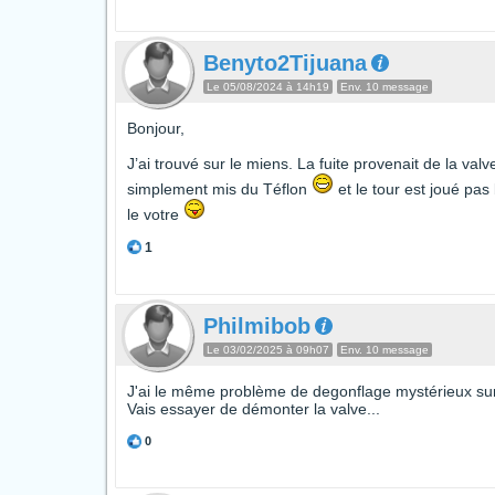
Benyto2Tijuana
Le 05/08/2024 à 14h19
Env. 10 message
Bonjour,
J’ai trouvé sur le miens. La fuite provenait de la valv
simplement mis du Téflon
et le tour est joué pas
le votre
1
Philmibob
Le 03/02/2025 à 09h07
Env. 10 message
J'ai le même problème de degonflage mystérieux su
Vais essayer de démonter la valve...
0