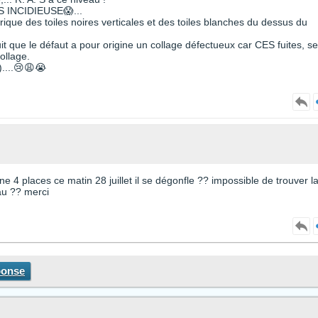
S INCIDIEUSE😱...
ique des toiles noires verticales et des toiles blanches du dessus du
t que le défaut a pour origine un collage défectueux car CES fuites, se
ollage.
....😢😩😭
ne 4 places ce matin 28 juillet il se dégonfle ?? impossible de trouver l
eau ?? merci
ponse