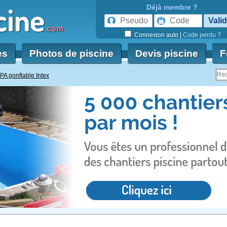
cine
Déjà membre ?
.com
Connexion auto
|
Code perdu ?
es
Photos de piscine
Devis piscine
F
SPA gonflable Intex