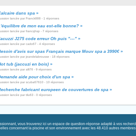
Calcaire dans spa
»
cussion lancée par Franck888 - 1 réponses
L'équilibre de mon eau est-elle bonne?
»
cussion lancée par francqhsp - 7 réponses
acuzzi J275 code erreur Oh puis "---"
»
cussion lancée par cado67 - 4 réponses
Besoin d'avis sur spas Français marque Mouv spa a 3990€
»
cussion lancée par jeandelabrousse - 18 réponses
ot tub (jaccuzi en bois)
»
ussion lancée par alli76 - 9 réponses
Demande aide pour choix d'un spa
»
cussion lancée par scuba67610 - 10 réponses
Recherche fabricant europeen de couvertures de spa
»
ussion lancée par tilu63 - 0 réponses
passionnant, vous trouverez ici un espace de question-réponse adapté à vos recher
elles concernant la piscine et son environnement avec les 48.410 autres membres .