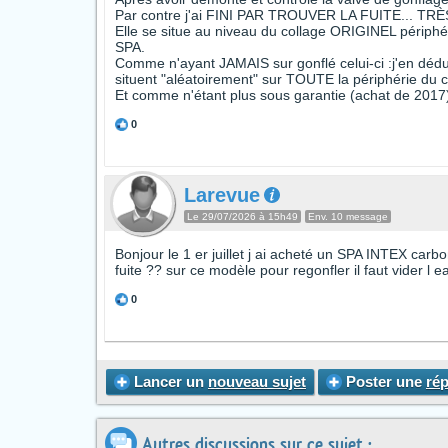
Par contre j'ai FINI PAR TROUVER LA FUITE... TRÈ
Elle se situe au niveau du collage ORIGINEL périphér
SPA.
Comme n'ayant JAMAIS sur gonflé celui-ci :j'en dédui
situent "aléatoirement" sur TOUTE la périphérie du c
Et comme n'étant plus sous garantie (achat de 2017)
0
Larevue
Le 29/07/2026 à 15h49
Env. 10 message
Bonjour le 1 er juillet j ai acheté un SPA INTEX carbo
fuite ?? sur ce modèle pour regonfler il faut vider l 
0
Lancer un
nouveau sujet
Poster une
ré
Autres discussions sur ce sujet :