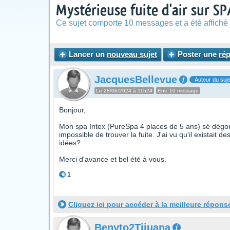
Mystérieuse fuite d'air sur SP
Ce sujet comporte 10 messages et a été affiché 
Lancer un
nouveau sujet
Poster une
ré
JacquesBellevue
Auteur du suje
Le 28/06/2024 à 11h24
Env. 10 message
Bonjour,
Mon spa Intex (PureSpa 4 places de 5 ans) sé dégonfle
impossible de trouver la fuite. J'ai vu qu'il existait d
idées?
Merci d'avance et bel été à vous.
1
Cliquez ici pour accéder à la meilleure répons
Benyto2Tijuana