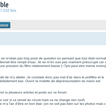
able
7.532 fois
ponse
je ne m'etais pas trop posé de question en pensant que tout était normal
le devrait être rempli d'eau. Je ne m'en suis pas vraiment préoccupé car 
une pression du filtre relativement basse (~7psi peut etre meme moins
 de m'y atteler. Je constate donc pas mal d'air dans le préfiltre et le
globalement bas. Ouvrir la molette de dépressurisation du mano est
oir lu plusieurs articles et posts sur ce forum:
oir si ca venait du circuit mais ca ne change rien (ouf).
ême m'a l'air d'être en bon état. (on ne voit pas bien sur les photos mais 