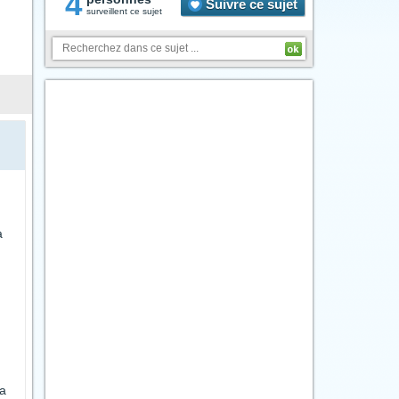
4
Suivre ce sujet
surveillent ce sujet
a
)
ca