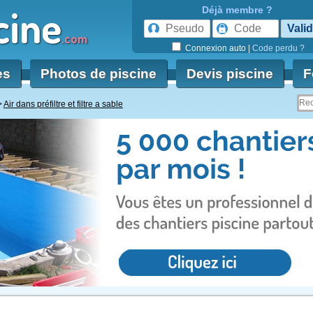
cine
Déjà membre ?
.com
Connexion auto
|
Code perdu ?
es
Photos de piscine
Devis piscine
F
Air dans préfiltre et filtre a sable