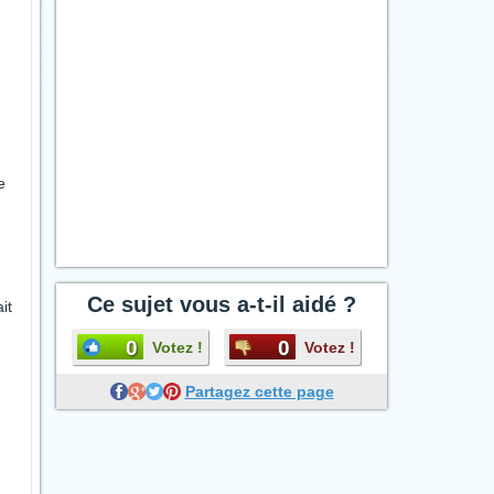
e
Ce sujet vous a-t-il aidé ?
it
0
0
Votez !
Votez !
Partagez cette page