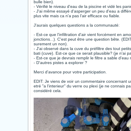
bulle bien).
- Vérifié le niveau d'eau de la piscine et vidé les pani
- J'ai même essayé d'asperger un peu d'eau a différen
plus vite mais ca n'a pas l'air efficace ou fiable.
J'aurais quelques questions a la communauté:
- Est-ce que l'infiltration d'air vient forcément en am
jonctions...). C'est peut être une question bête. (EDIT
surement un non).
- J'ai observé dans la cuve du préfiltre des tout peti
bati (cuve). Est-ce que ce serait plausible? (je n'ai
- Est-ce que je devrais remplir le filtre a sable d'e
- D'autres pistes a explorer ?
Merci d'avance pour votre participation.
EDIT: Je viens de voir un commentaire concernant un
etré "a l'interieur" du verre ou plexi (je ne connais 
considéré cela.