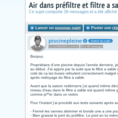
Air dans préfiltre et filtre a s
Ce sujet comporte 26 messages et a été affiché 
Lancer un
nouveau sujet
Poster une
ré
piscinepleine
Auteur du sujet
Le 21/04/2024 à 21h19
Env. 60 message
Bonjour,
Propriétaire d'une piscine depuis l'année derniere, 
au début. J'ai appris par la suite que le filtre a sab
coté de ca les buses refoulent correctement malgré 
aprés nettoyage du filtre à sable.
Avant que la saison redémarre j'ai quand même décidé
niveau d'eau dans le filtre a sable est quand même 
comme pi**er dans un violon.
Pour l'instant j'ai procédé aux tests suivants après av
- Fermé les vannes skimmer et bonde une a une pour v
- Bien graissé le joint du préfiltre. Le joint en lui m