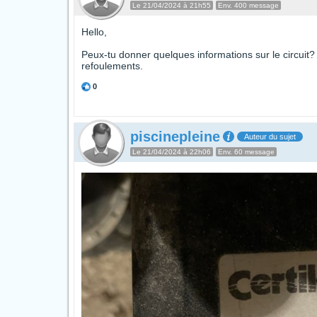
Le 21/04/2024 à 21h55
Env. 400 message
Hello,
Peux-tu donner quelques informations sur le circuit? 
refoulements.
0
piscinepleine
Auteur du sujet
Le 21/04/2024 à 22h06
Env. 60 message