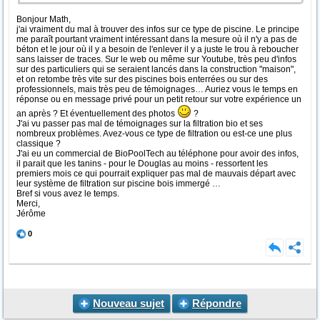
Bonjour Math,
j'ai vraiment du mal à trouver des infos sur ce type de piscine. Le principe
me paraît pourtant vraiment intéressant dans la mesure où il n'y a pas de
béton et le jour où il y a besoin de l'enlever il y a juste le trou à reboucher
sans laisser de traces. Sur le web ou même sur Youtube, très peu d'infos
sur des particuliers qui se seraient lancés dans la construction "maison",
et on retombe très vite sur des piscines bois enterrées ou sur des
professionnels, mais très peu de témoignages… Auriez vous le temps en
réponse ou en message privé pour un petit retour sur votre expérience un
an après ? Et éventuellement des photos
?
J'ai vu passer pas mal de témoignages sur la filtration bio et ses
nombreux problèmes. Avez-vous ce type de filtration ou est-ce une plus
classique ?
J'ai eu un commercial de BioPoolTech au téléphone pour avoir des infos,
il parait que les tanins - pour le Douglas au moins - ressortent les
premiers mois ce qui pourrait expliquer pas mal de mauvais départ avec
leur système de filtration sur piscine bois immergé …
Bref si vous avez le temps.
Merci,
Jérôme
0
Nouveau sujet
Répondre