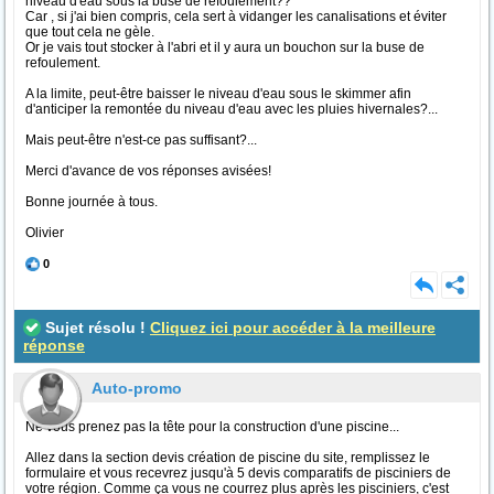
niveau d'eau sous la buse de refoulement??
Car , si j'ai bien compris, cela sert à vidanger les canalisations et éviter
que tout cela ne gèle.
Or je vais tout stocker à l'abri et il y aura un bouchon sur la buse de
refoulement.
A la limite, peut-être baisser le niveau d'eau sous le skimmer afin
d'anticiper la remontée du niveau d'eau avec les pluies hivernales?...
Mais peut-être n'est-ce pas suffisant?...
Merci d'avance de vos réponses avisées!
Bonne journée à tous.
Olivier
0
Sujet résolu !
Cliquez ici pour accéder à la meilleure
réponse
Auto-promo
Ne vous prenez pas la tête pour la construction d'une piscine...
Allez dans la section devis création de piscine du site, remplissez le
formulaire et vous recevrez jusqu'à 5 devis comparatifs de pisciniers de
votre région. Comme ça vous ne courrez plus après les pisciniers, c'est