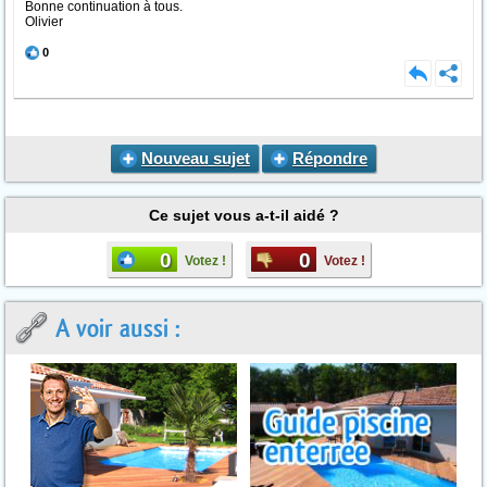
Bonne continuation à tous.
Olivier
0
Nouveau sujet
Répondre
Ce sujet vous a-t-il aidé ?
0
0
Votez !
Votez !
A voir aussi :