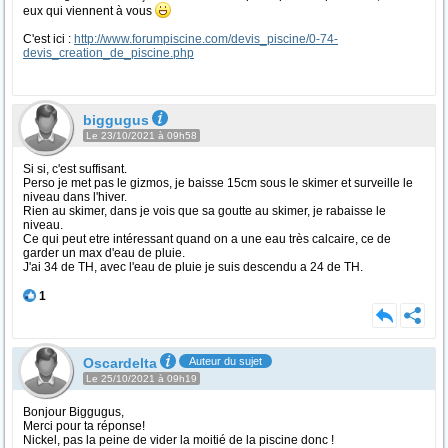
eux qui viennent à vous
C'est ici :
http://www.forumpiscine.com/devis_piscine/0-74-
devis_creation_de_piscine.php
biggugus
Le 23/10/2021 à 09h58
Si si, c'est suffisant.
Perso je met pas le gizmos, je baisse 15cm sous le skimer et surveille le
niveau dans l'hiver.
Rien au skimer, dans je vois que sa goutte au skimer, je rabaisse le
niveau.
Ce qui peut etre intéressant quand on a une eau très calcaire, ce de
garder un max d'eau de pluie.
J'ai 34 de TH, avec l'eau de pluie je suis descendu a 24 de TH.
1
Oscardelta
Auteur du sujet
Le 25/10/2021 à 09h19
Bonjour Biggugus,
Merci pour ta réponse!
Nickel, pas la peine de vider la moitié de la piscine donc !