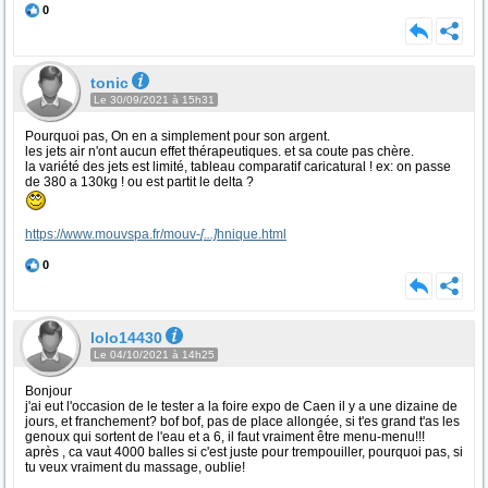
0
tonic
Le 30/09/2021 à 15h31
Pourquoi pas, On en a simplement pour son argent.
les jets air n'ont aucun effet thérapeutiques. et sa coute pas chère.
la variété des jets est limité, tableau comparatif caricatural ! ex: on passe
de 380 a 130kg ! ou est partit le delta ?
https://www.mouvspa.fr/mouv-
[...]
hnique.html
0
lolo14430
Le 04/10/2021 à 14h25
Bonjour
j'ai eut l'occasion de le tester a la foire expo de Caen il y a une dizaine de
jours, et franchement? bof bof, pas de place allongée, si t'es grand t'as les
genoux qui sortent de l'eau et a 6, il faut vraiment être menu-menu!!!
après , ca vaut 4000 balles si c'est juste pour trempouiller, pourquoi pas, si
tu veux vraiment du massage, oublie!