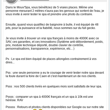
Dans le Mouv'Spa, vous bénéficiez de 5 vraies places. Même une
personne mesurant 2 mètres n'aura pas les genoux qui sortent de l'eau, je
vous invite à venir tester le spa et prendre une photo du contraire.
Ensuite, quand vous qualifiez de baignoire à bulle, il est équipé de 48
jets, pour la puissance et la fiabilité, nous sommes sur du full gecko.
Je vous invite à trouver un vrai spa français à moins de 4000€ avec ce
SAV, ces garanties, et ces innovations (Système anti-débordement, poids,
prix, module technique déporté, double clavier de contrôle,
personnalisations, transparence, expérience, etc... )
Ps : Le spa est bien équipé de places allongées contrairement à vos
dires...
Pss : une seule personne a eu le courage de venir tester notre spa devant
la foule durant la foire de Caen et c'est maintenant un de nos clients.
Psss : nos 500 clients livrés en quelques mois sont satisfaits de leur spa.
Pssss : comparer un spa à 4000€ français et un spa à 10k est une
hérésie. RAV
Psssss : Retours et photos clients disponibles sur Google ou sur notre site