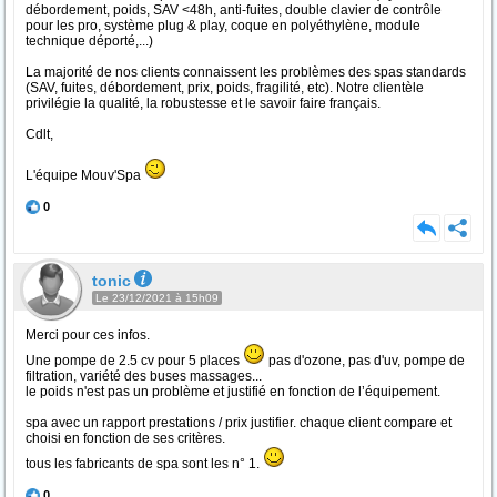
débordement, poids, SAV <48h, anti-fuites, double clavier de contrôle
pour les pro, système plug & play, coque en polyéthylène, module
technique déporté,...)
La majorité de nos clients connaissent les problèmes des spas standards
(SAV, fuites, débordement, prix, poids, fragilité, etc). Notre clientèle
privilégie la qualité, la robustesse et le savoir faire français.
Cdlt,
L'équipe Mouv'Spa
0
tonic
Le 23/12/2021 à 15h09
Merci pour ces infos.
Une pompe de 2.5 cv pour 5 places
pas d'ozone, pas d'uv, pompe de
filtration, variété des buses massages...
le poids n'est pas un problème et justifié en fonction de l’équipement.
spa avec un rapport prestations / prix justifier. chaque client compare et
choisi en fonction de ses critères.
tous les fabricants de spa sont les n° 1.
0