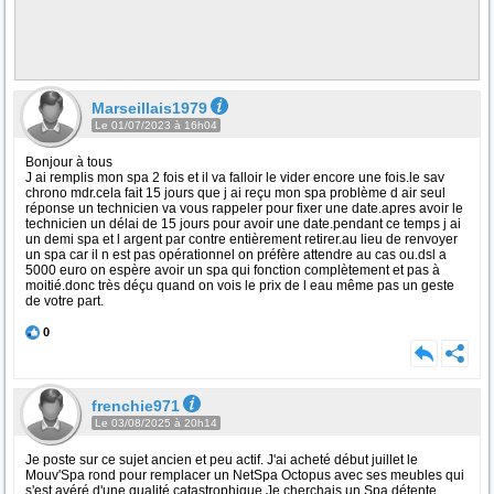
Marseillais1979
Le 01/07/2023 à 16h04
Bonjour à tous
J ai remplis mon spa 2 fois et il va falloir le vider encore une fois.le sav
chrono mdr.cela fait 15 jours que j ai reçu mon spa problème d air seul
réponse un technicien va vous rappeler pour fixer une date.apres avoir le
technicien un délai de 15 jours pour avoir une date.pendant ce temps j ai
un demi spa et l argent par contre entièrement retirer.au lieu de renvoyer
un spa car il n est pas opérationnel on préfère attendre au cas ou.dsl a
5000 euro on espère avoir un spa qui fonction complètement et pas à
moitié.donc très déçu quand on vois le prix de l eau même pas un geste
de votre part.
0
frenchie971
Le 03/08/2025 à 20h14
Je poste sur ce sujet ancien et peu actif. J'ai acheté début juillet le
Mouv'Spa rond pour remplacer un NetSpa Octopus avec ses meubles qui
s'est avéré d'une qualité catastrophique.Je cherchais un Spa détente,