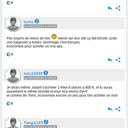
0
tonic
Le 04/10/2021 à 16h35
Pas surpris du retour de lolo
meme sur leur site ça fait bricole. juste
une baignoire a bulles. dommage c'est français.
économise pour acheter un vrai spa...
0
lolo14430
Le 04/10/2021 à 16h43
Je dirais même, autant s'acheter 1 Intex 6 places a 800 €, et tu auras
quasiment le même résultat et pour bcp moins cher!!
et comme dis Tonic, économise encore un peu pour t'en acheter un vrai!
0
Tango123
Le 22/12/2021 à 10h40