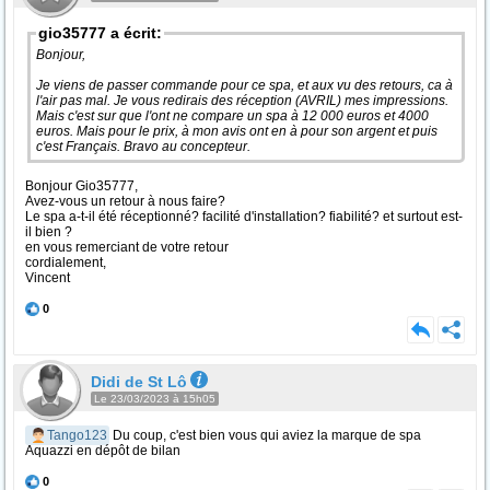
gio35777 a écrit:
Bonjour,
Je viens de passer commande pour ce spa, et aux vu des retours, ca à
l'air pas mal. Je vous redirais des réception (AVRIL) mes impressions.
Mais c'est sur que l'ont ne compare un spa à 12 000 euros et 4000
euros. Mais pour le prix, à mon avis ont en à pour son argent et puis
c'est Français. Bravo au concepteur.
Bonjour Gio35777,
Avez-vous un retour à nous faire?
Le spa a-t-il été réceptionné? facilité d'installation? fiabilité? et surtout est-
il bien ?
en vous remerciant de votre retour
cordialement,
Vincent
0
Didi de St Lô
Le 23/03/2023 à 15h05
Tango123
Du coup, c'est bien vous qui aviez la marque de spa
Aquazzi en dépôt de bilan
0