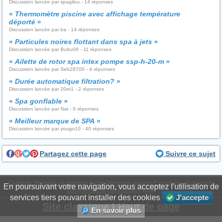
Discussion lancée par spagilou - 14 réponses
«
Thermomètre piscine avec affichage température
déporté
»
Discussion lancée par ba - 14 réponses
«
Particules noires flottant dans spa à jets
»
Discussion lancée par Bubu06 - 11 réponses
«
Ailette de rotor spa intex pompe ssp-h-20-m
»
Discussion lancée par Seb28700 - 4 réponses
«
Durée automatique filtration?
»
Discussion lancée par 20et1 - 2 réponses
«
Spa gonflable
»
Discussion lancée par Nat - 0 réponses
«
Meilleur marque de SPA
»
Discussion lancée par yougo10 - 40 réponses
Partagez cette page
Suivre ce sujet
Contacts
Signaler un contenu illicite
Mentions légales
Conditions d'utilisation
En poursuivant votre navigation, vous acceptez l'utilisation de
Confidentialité
Déontologie
WS6
services tiers pouvant installer des cookies
J'accepte
Site classique
|
Haut de page
En savoir plus