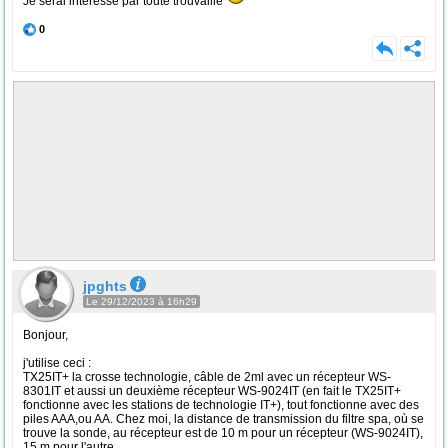
Je serai intéressé par toute trouvaille
0
jpghts
Le 29/12/2023 à 16h29
Bonjour,
j'utilise ceci :
TX25IT+ la crosse technologie, câble de 2ml avec un récepteur WS-
8301IT et aussi un deuxième récepteur WS-9024IT (en fait le TX25IT+
fonctionne avec les stations de technologie IT+), tout fonctionne avec des
piles AAA,ou AA. Chez moi, la distance de transmission du filtre spa, où se
trouve la sonde, au récepteur est de 10 m pour un récepteur (WS-9024IT),
15 m pour l'autre.