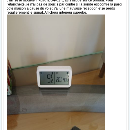
J'utilise le modèle Inkbird IBS-P02R, avis mitigé sur ce produit. Pour
l'étanchéité, je n'ai pas de soucis par contre si la sonde est contre la paroi
côté maison à cause du volet, j'ai une mauvaise réception et je perds
régulièrement le signal. Afficheur intérieur superbe.