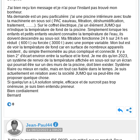
J'ai bien reçu ton message et je n'ai pour l'instant pas trouvé mon
bonheur.
Ma demande est un peu particulière: j'ai une piscine intérieure avec toute
la machinerie en sous sol ( PAC eau/eau, filtration, déshumidification,
traitement, .........). Sur le coffret électrique, j'ai un élément JUMO qui
m'indique la température de fond de la piscine. Simplement lorsque les
enfants et petits enfants veulent connaitre la température de l'eau, ils
doivent descendre au sous-sol. Ma filtration fonctionne 24 h sur 24 h en
réduit ( 600 t ) ou forcée ( 3000 t ) avec une pompe variable. Mon but est
de voir la température de fond car en surface de nombreux appareils
existent , du simple thermomètre au plus compliqué et connecté. Il y a
bien 2° d'écart environ entre la surface et le fond. Je me dis qu'en 2023,
un système de renvoi de la température affichée en sous-sol sur un écran
qui pourrait être sur un des murs de la piscine, doit bien exister. Système
filaire ou mieux en radio, mais en tout cas fiable dans le temps. Je suis
actuellement en relation avec la société JUMO qui va peut-être me
proposer quelque chose.
Si quelqu'un a LA solution simple, efficace et de surcroit pas trop
onéreuse, je suis bien entendu preneur.
Bien cordialement
Bernard
0
Jean-Paul44
Le 06/12/2023 à 09h29