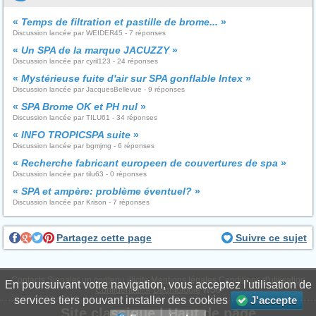
«
Temps de filtration et pastille de brome...
»
Discussion lancée par WEIDER45 - 7 réponses
«
Un SPA de la marque JACUZZY
»
Discussion lancée par cyril123 - 24 réponses
«
Mystérieuse fuite d'air sur SPA gonflable Intex
»
Discussion lancée par JacquesBellevue - 9 réponses
«
SPA Brome OK et PH nul
»
Discussion lancée par TILU61 - 34 réponses
«
INFO TROPICSPA suite
»
Discussion lancée par bgmjmg - 6 réponses
«
Recherche fabricant europeen de couvertures de spa
»
Discussion lancée par tilu63 - 0 réponses
«
SPA et ampère: problème éventuel?
»
Discussion lancée par Krison - 7 réponses
Partagez cette page
Suivre ce sujet
Contacts
Signaler un contenu illicite
Mentions légales
Conditions d'utilisation
En poursuivant votre navigation, vous acceptez l'utilisation de
Confidentialité
Déontologie
WS6
services tiers pouvant installer des cookies
J'accepte
Site classique
|
Haut de page