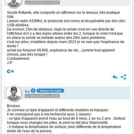
Le 06/12/2023 à 13h55
Sonde flottante, elle comporte un afficheur sur le dessus, très pratique
l'été,
Liaison radio 433Mhz, le protocole est connu et récupérable par des clés
USB dédiées,
j'ai environ 15m de distance, mais la sonde n'est en vue directe de
l'afficheur et il y a des baies vitrées entre les 2, lorsque le volet n'est pas
en place la sonde se ballade autour des 20m sans problème,
c'est sur piles, installées depuis mars 2023 je ne sais pas l'espérance de
durée !
achat sur Amazon 49,90€, espérance de vie....comme tout appareil
chinois, pas très longue !
Cordialement.
J-P
0
ba
Auteur du sujet
Le 06/12/2023 à 14h58
Bonjour,
Je connais ce type d'appareil et différents modèles et marques.
Il ne correspond pas à ma recherche pour 2 raisons:
- ce type d'appareil prend l'eau au bout de 6 mois, 1 an ou 2 ans . Surtout
lorsque vous changez les piles, le joint ne fait plus l'étanchéité.
- il indique la température de surface, bien différente de la température
réelle de l'eau de la piscine.