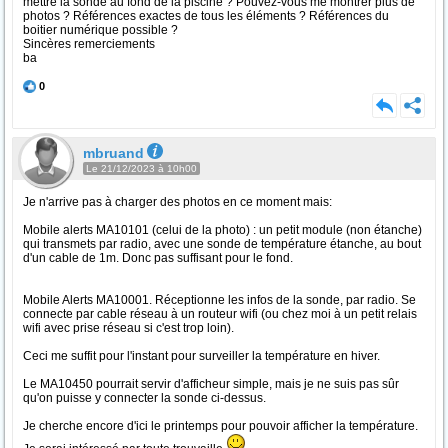
mettre la sonde au fond de la piscine ? Pouvez-vous me montrer plus de
photos ? Références exactes de tous les éléments ? Références du
boitier numérique possible ?
Sincères remerciements
ba
0
mbruand
Le 21/12/2023 à 10h00
Je n'arrive pas à charger des photos en ce moment mais:
Mobile alerts MA10101 (celui de la photo) : un petit module (non étanche)
qui transmets par radio, avec une sonde de température étanche, au bout
d'un cable de 1m. Donc pas suffisant pour le fond.
Mobile Alerts MA10001. Réceptionne les infos de la sonde, par radio. Se
connecte par cable réseau à un routeur wifi (ou chez moi à un petit relais
wifi avec prise réseau si c'est trop loin).
Ceci me suffit pour l'instant pour surveiller la température en hiver.
Le MA10450 pourrait servir d'afficheur simple, mais je ne suis pas sûr
qu'on puisse y connecter la sonde ci-dessus.
Je cherche encore d'ici le printemps pour pouvoir afficher la température.