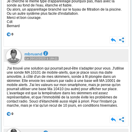
Je cherche le même type d'appareillage pourquoi pas, mais avec la
sonde au fond de l'eau, étanche et fiable.
Ou alors, un appareillage branché sur le tuyau de filtration de la piscine.
Ou un autre système plus facile d'installation.
Merci et bon courage.
Cdt
Bernard
0
mbruand
Le 20/12/2023 à 16h11
J'ai trouvé une solution qui pourrait peut-être s'adapter pour vous. J'utilise
une sonde MA 10101 de mobile-alerts, que je place sous ma dalle
amovible, à côté d'un de mes skimmers, sonde à fil plongée dans un
skimmer. Elle envoie les valeurs par radio à une base wifi MA 10001 de
mobile alerts. J'ai les valeurs sur mon smartphone, mais je pense qu'on
pourrait utiliser une base Ma 10410 (ou autre) pour afficher sur place.
L'avantage est que la température dans les skimmers est assez
représentative, et que l'immobilité de la sonde évite les problèmes de
contact radio. Souci d'étanchéité aussi réglé à priori. Pour l'instant ça
marche, mais je n'ai qu'un recul de 10 jours, en conditions hivernales.
0