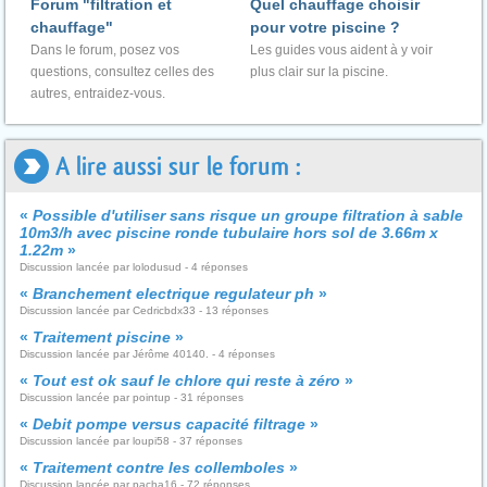
Forum "filtration et
Quel chauffage choisir
chauffage"
pour votre piscine ?
Dans le forum, posez vos
Les guides vous aident à y voir
questions, consultez celles des
plus clair sur la piscine.
autres, entraidez-vous.
A lire aussi sur le forum :
«
Possible d'utiliser sans risque un groupe filtration à sable
10m3/h avec piscine ronde tubulaire hors sol de 3.66m x
1.22m
»
Discussion lancée par lolodusud - 4 réponses
«
Branchement electrique regulateur ph
»
Discussion lancée par Cedricbdx33 - 13 réponses
«
Traitement piscine
»
Discussion lancée par Jérôme 40140. - 4 réponses
«
Tout est ok sauf le chlore qui reste à zéro
»
Discussion lancée par pointup - 31 réponses
«
Debit pompe versus capacité filtrage
»
Discussion lancée par loupi58 - 37 réponses
«
Traitement contre les collemboles
»
Discussion lancée par pacha16 - 72 réponses