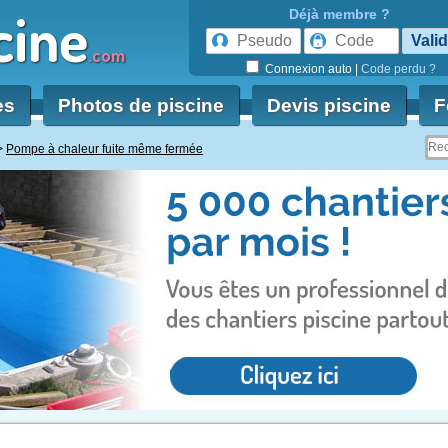
cine
Déjà membre ?
.com
Connexion auto
|
Code perdu ?
es
Photos de piscine
Devis piscine
F
Pompe à chaleur fuite même fermée