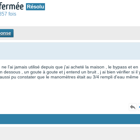
 fermée
Résolu
857 fois
ponse
e l'ai jamais utilisé depuis que j'ai acheté la maison , le bypass et en
dessous , un goute à goute et j entend un bruit , j ai bien vérifier si il 
j'ai aussi pu constater que le manomètres était au 3/4 rempli d'eau même