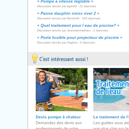
«
Pompe a vitesse réglable
»
Discussion lancée par lapin64 - 21 réponses
«
Panne dauphin cross over 2
»
Discussion lancée par Bendu44 - 103 réponses
«
Quel traitement pour l eau de piscine?
»
Discussion lancée par Jeanmarcmathieu - 2 réponses
«
Porte fusible pour projecteur de piscine
»
Discussion lancée par Hughes - 3 réponses
C'est intéressant aussi !
Devis pompe à chaleur
Le traitement de l
Demandez des devis aux
Les guides vous aid
professionnels de votre
voir plus clair sur la