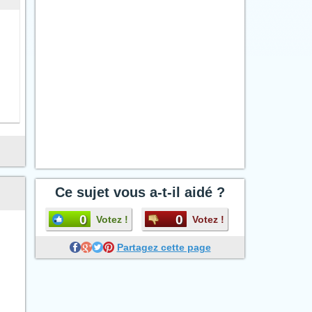
Ce sujet vous a-t-il aidé ?
0
0
Votez !
Votez !
Partagez cette page