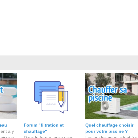
'eau
Forum "filtration et
Quel chauffage choisir
ent à y
chauffage"
pour votre piscine ?
 piscine.
Dans le forum, posez vos
Les guides vous aident à y