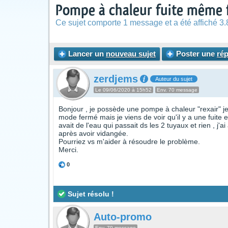
Pompe à chaleur fuite même
Ce sujet comporte 1 message et a été affiché 3.
Lancer un
nouveau sujet
Poster une
ré
zerdjems
Auteur du sujet
Le 09/06/2020 à 15h52
Env. 70 message
Bonjour , je possède une pompe à chaleur "rexair" je n
mode fermé mais je viens de voir qu'il y a une fuite en 
avait de l'eau qui passait ds les 2 tuyaux et rien , 
après avoir vidangée.
Pourriez vs m'aider à résoudre le problème.
Merci.
0
Sujet résolu !
Auto-promo
Env. 70 message