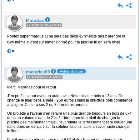
Maradas
Le 11/04/2020 à 11h35
Poolex super marque tu ne sera pas déçu 👍 n'hésite pas z prendre la
6kw même si c'est sur dimensionné pour ta piscine tu en sera ravie
0
maverick89
Auteur du sujet
Le 12/04/2020 à 12h36
Merci Maradas pour le retour
J'en profites pour avoir un autre avis. Notre piscine bois a 13 ans. On
change le liner cette année ( 250 euros ) mais la structure bois commence
a fatiguer. Ce sera ses 2 ou 3 dernières années
On projette a l'avenir d'en refaire une plus grande toujours en bois de 6x4
donc un volume d'eau de 21m3. l'idée première était de changer la
piscine des maintenant mais il faut refaire le terrassement et re couler une
dalle donc on est parti sur la solution la plus facile a savoir juste changer
le liner
Plutôt que de partir sur une nano R32 et de changer de pompe dans