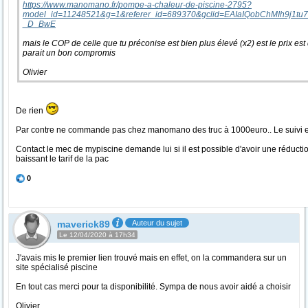
https://www.manomano.fr/pompe-a-chaleur-de-piscine-2795?
model_id=11248521&g=1&referer_id=689370&gclid=EAIaIQobChMIh9j1tu
_D_BwE
mais le COP de celle que tu préconise est bien plus élevé (x2) est le prix est
parait un bon compromis
Olivier
De rien
Par contre ne commande pas chez manomano des truc à 1000euro.. Le suivi es
Contact le mec de mypiscine demande lui si il est possible d'avoir une réduct
baissant le tarif de la pac
0
maverick89
Auteur du sujet
Le 12/04/2020 à 17h34
J'avais mis le premier lien trouvé mais en effet, on la commandera sur un
site spécialisé piscine
En tout cas merci pour ta disponibilité. Sympa de nous avoir aidé a choisir
Olivier