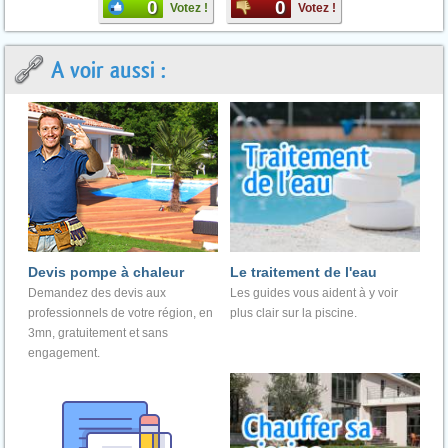
0
0
Votez !
Votez !
A voir aussi :
Devis pompe à chaleur
Le traitement de l'eau
Demandez des devis aux
Les guides vous aident à y voir
professionnels de votre région, en
plus clair sur la piscine.
3mn, gratuitement et sans
engagement.