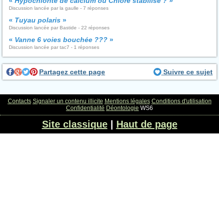
«
Hypochlorite de calcium ou Chlore stabilisé ?
»
Discussion lancée par la gaulle - 7 réponses
«
Tuyau polaris
»
Discussion lancée par Bastide - 22 réponses
«
Vanne 6 voies bouchée ???
»
Discussion lancée par tac7 - 1 réponses
Partagez cette page
Suivre ce sujet
Contacts
Signaler un contenu illicite
Mentions légales
Conditions d'utilisation
Confidentialité
Déontologie
WS6
Site classique
|
Haut de page