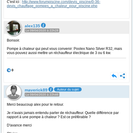
C'est ici :
http://www.forumpiscine.com/devis_piscine/0-36-
devis_chauffage_pompes_a_chaleur_pour_piscine.php
alex135
Le 09/04/2020 à 22h28
Bonsoir.
Pompe à chaleur qui peut vous convenir: Poolex Nano Silver R32, mais
vous pouvez aussi mettre un réchauffeur électrique de 3 ou 6 kw.
0
maverick89
Auteur du sujet
Le 09/04/2020 à 22h46
Merci beaucoup alex pour le retour.
Je n'avais jamais entendu parler de réchauffeur. Quelle différence par
rapport à une pompe à chaleur ? Est ce préférable ?
D'avance merci