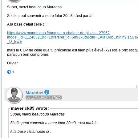
Super, merci beaucoup Maradas
Si elle peut convenir a notre futur 20m3, c'est parfait
A la base c'etait celle ci :
https://www.manomano.fr/pompe-a-chaleur-de-piscine-2795?
model_id=11248521&g=1&referer_id=689370&gclid=EAIaIQobChMIh9j1tu7
_D_BwE
mais le COP de celle que tu préconise est bien plus élevé (x2) est le prix est q
parait un bon compromis
Olivier
1
Maradas
Le 12/04/2020 à 17h22
maverick89 wrote:
Super, merci beaucoup Maradas
Si elle peut convenir a notre futur 20m3, c'est parfait
A la base c'etait celle ci :