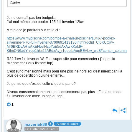
Olivier
Je ne connaît pas ton budget...
J'ai moi même une poolex 125 full inverter 12kw
A ta place je partirais sur celle ci :
https://www.mypiscine.com/pompe-a-chaleur-piscine/13467-poolex-
silverline-fi-70-full-inverter-3700691413130.html?gclid=Cj0KCQjw-
Mr0BRDyARIsAKEFbefHzbYqE5dAxAwKKaktF-
KjtmQN6adYrypp1hkz52ABdxAv_r1geoIaAgoBEALw_wcB#center_column
R32 7kw full inverter Wi-Fi et super site pour commander ( j'ai pris la
mienne chez eux ils sont top)
C'est sur dimensionné mais pour une piscine hors sol c'est mieux car il a
plus de déperdition qu'une enterré...
Je pense que c'est de celle ci que tu parle?
Niveau consommation non tu ne consommera pas plus... Elle a un mode
full inverter eco avec un cop au top...
1
maverick89
Auteur du sujet
Le 12/04/2020 à 14h01