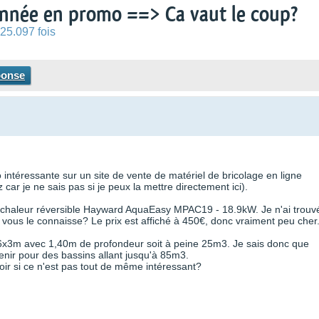
nnée en promo ==> Ca vaut le coup?
25.097 fois
ponse
 intéressante sur un site de vente de matériel de bricolage en ligne
car je ne sais pas si je peux la mettre directement ici).
 à chaleur réversible Hayward AquaEasy MPAC19 - 18.9kW. Je n'ai trouv
e vous le connaisse? Le prix est affiché à 450€, donc vraiment peu cher
de 6x3m avec 1,40m de profondeur soit à peine 25m3. Je sais donc que
nir pour des bassins allant jusqu'à 85m3.
oir si ce n'est pas tout de même intéressant?