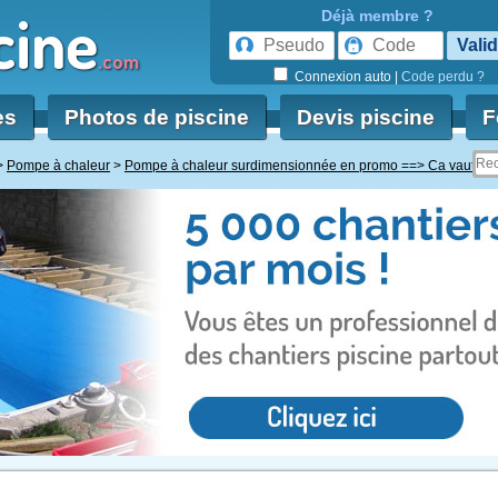
cine
Déjà membre ?
.com
Connexion auto
|
Code perdu ?
es
Photos de piscine
Devis piscine
F
Pompe à chaleur
Pompe à chaleur surdimensionnée en promo ==> Ca vaut le 