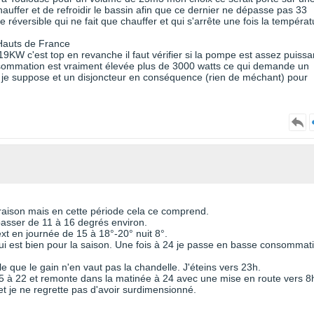
hauffer et de refroidir le bassin afin que ce dernier ne dépasse pas 33
 réversible qui ne fait que chauffer et qui s'arrête une fois la températ
 Hauts de France
9KW c'est top en revanche il faut vérifier si la pompe est assez puissa
sommation est vraiment élevée plus de 3000 watts ce qui demande un
je suppose et un disjoncteur en conséquence (rien de méchant) pour
vraison mais en cette période cela ce comprend.
asser de 11 à 16 degrés environ.
xt en journée de 15 à 18°-20° nuit 8°.
qui est bien pour la saison. Une fois à 24 je passe en basse consommat
ble que le gain n'en vaut pas la chandelle. J'éteins vers 23h.
-25 à 22 et remonte dans la matinée à 24 avec une mise en route vers 8
 et je ne regrette pas d'avoir surdimensionné.