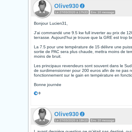
Olive930
Le 27/03/2020 à 17h33
Env. 10 message
Bonjour Lucien31,
J'ai commandé une 9.5 kw full inverter au prix de 12
terrasse. Aujourd'hui je trouve que la GRE est trop b
La 7.5 pour une température de 15 délivre une puiss
sortie de PAC sera plus chaude, mettra moins de t
moins de bruit.
Les principaux revendeurs sont souvent dans le Sud e
de surdimensionner pour 200 euros afin de ne pas re
fonctionnement sur le gain en température en fonctio
Bonne journée
0
Olive930
Le 27/03/2020 à 18h10
Env. 10 message
L avant dernière question ne m'était pas destiné, o