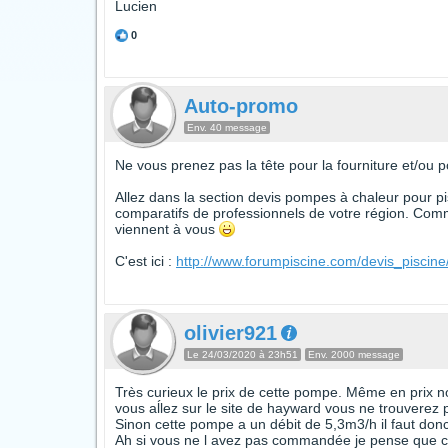
Lucien
0
Auto-promo
Env. 40 message
Ne vous prenez pas la tête pour la fourniture et/ou 
Allez dans la section devis pompes à chaleur pour pis
comparatifs de professionnels de votre région. Comm
viennent à vous
C'est ici :
http://www.forumpiscine.com/devis_pisci
olivier921
Le 24/03/2020 à 23h51
Env. 2000 message
Très curieux le prix de cette pompe. Même en prix n
vous aĺlez sur le site de hayward vous ne trouverez 
Sinon cette pompe a un débit de 5,3m3/h il faut don
Ah si vous ne l avez pas commandée je pense que c es