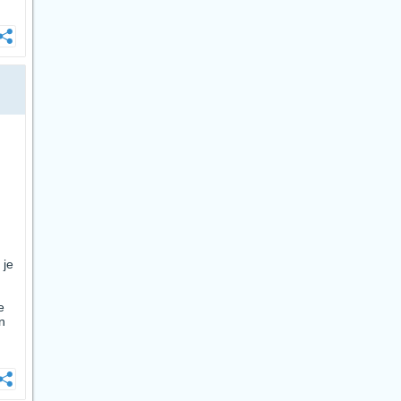
 je
e
n