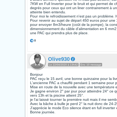
7KW en Full Inverter pour le bruit et qui permet de c
degrés pour ceux qui ont un liner contrairement à une
atteinte bien entendu.
Pour moi le refroidissement n'est pas un problème.
Pour revenir au sujet de départ 450 euros pour une 1
pour envoyer 8m3/heure (coût de la pompe), la con
dimensionnement du câble d'alimentation en 6 mm2 
une PAC qui prendra plus de place.
0
Olive930
Le 22/04/2020 à 13h42
Env. 10 message
Bonjour
PAC reçu le 15 avril, une bonne quinzaine pour la li
L'ancienne PAC a chauffé pendant 1 semaine pour p
Mise en route de la nouvelle avec une température e
Je gagne environ 2° par jour pour atteindre 24° ce 
vers 13h et la piscine atteint 25°.
je l'ai laissé tourner la première nuit mais il me sem
Avec la bâche à bulle je perd 2° la nuit donc de 24
J'apprécie le mode Eco silence étant en full inverter
Bonne journée.