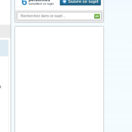
6
Suivre ce sujet
surveillent ce sujet
é
.