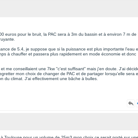
00 euros pour le bruit, la PAC sera à 3m du bassin et à environ 7 m de 
ruyante.
ance de 5.4, je suppose que si la puissance est plus importante l'eau 
emps à chauffer et passera plus rapidement en mode économie et donc
t me conseillaient une 7kw "c'est suffisant" mais j'en doute. J'ai décid
gretter mon choix de changer de PAC et de partager lorsqu'elle sera 
n du climat. J'ai effectivement une bâche à bulles.
ui à Toulouse pour un volume de 25m3 mon choix ce serait porté sur un