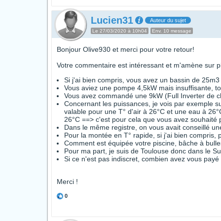
Lucien31
Auteur du sujet
Le 27/03/2020 à 10h04
Env. 10 message
Bonjour Olive930 et merci pour votre retour!
Votre commentaire est intéressant et m'amène sur pl
Si j'ai bien compris, vous avez un bassin de 25m3
Vous aviez une pompe 4,5kW mais insuffisante, tou
Vous avez commandé une 9kW (Full Inverter de c
Concernant les puissances, je vois par exemple s
valable pour une T° d'air à 26°C et une eau à 26
26°C ==> c'est pour cela que vous avez souhaité
Dans le même registre, on vous avait conseillé u
Pour la montée en T° rapide, si j'ai bien compris,
Comment est équipée votre piscine, bâche à bull
Pour ma part, je suis de Toulouse donc dans le Su
Si ce n'est pas indiscret, combien avez vous payé
Merci !
0