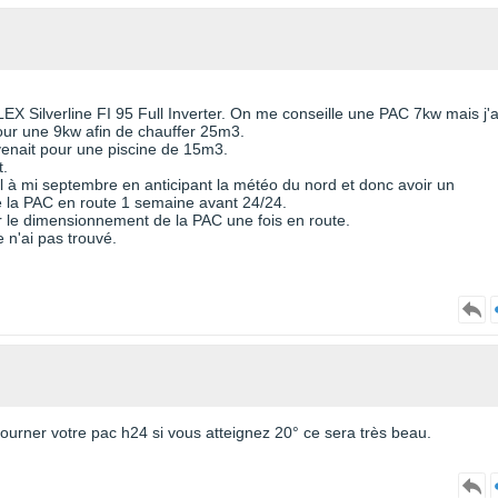
Silverline FI 95 Full Inverter. On me conseille une PAC 7kw mais j'a
our une 9kw afin de chauffer 25m3.
enait pour une piscine de 15m3.
t.
l à mi septembre en anticipant la météo du nord et donc avoir un
e la PAC en route 1 semaine avant 24/24.
r le dimensionnement de la PAC une fois en route.
e n'ai pas trouvé.
tourner votre pac h24 si vous atteignez 20° ce sera très beau.