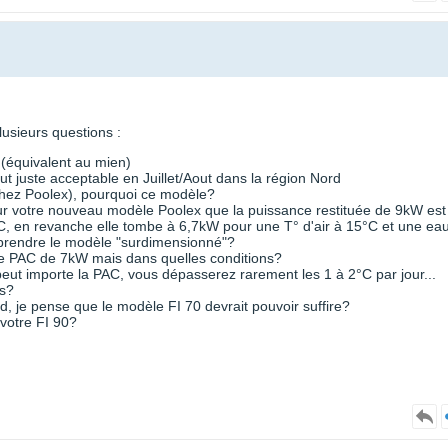
usieurs questions :
 (équivalent au mien)
t juste acceptable en Juillet/Aout dans la région Nord
hez Poolex), pourquoi ce modèle?
ur votre nouveau modèle Poolex que la puissance restituée de 9kW est
°C, en revanche elle tombe à 6,7kW pour une T° d'air à 15°C et une ea
 prendre le modèle "surdimensionné"?
ne PAC de 7kW mais dans quelles conditions?
 peut importe la PAC, vous dépasserez rarement les 1 à 2°C par jour...
es?
d, je pense que le modèle FI 70 devrait pouvoir suffire?
 votre FI 90?