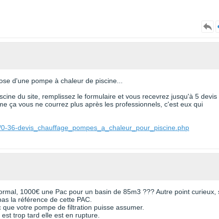
pose d'une pompe à chaleur de piscine...
cine du site, remplissez le formulaire et vous recevrez jusqu'à 5 devis
e ça vous ne courrez plus après les professionnels, c'est eux qui
ne/0-36-devis_chauffage_pompes_a_chaleur_pour_piscine.php
ormal, 1000€ une Pac pour un basin de 85m3 ??? Autre point curieux, 
pas la référence de cette PAC.
c que votre pompe de filtration puisse assumer.
t trop tard elle est en rupture.