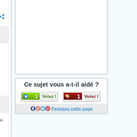
Ce sujet vous a-t-il aidé ?
3
1
Votez !
Votez !
Partagez cette page
si