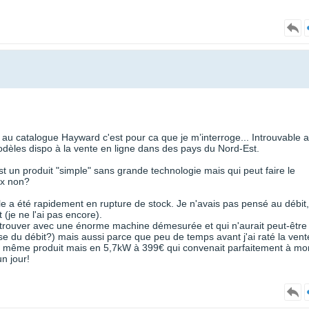
as au catalogue Hayward c'est pour ca que je m’interroge... Introuvable a
modèles dispo à la vente en ligne dans des pays du Nord-Est.
t un produit "simple" sans grande technologie mais qui peut faire le
ix non?
le a été rapidement en rupture de stock. Je n'avais pas pensé au débit,
(je ne l'ai pas encore).
 retrouver avec une énorme machine démesurée et qui n'aurait peut-être
se du débit?) mais aussi parce que peu de temps avant j'ai raté la vent
e : même produit mais en 5,7kW à 399€ qui convenait parfaitement à mo
n jour!