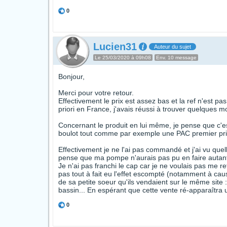
0
Lucien31
Auteur du sujet
Le 25/03/2020 à 09h08
Env. 10 message
Bonjour,
Merci pour votre retour.
Effectivement le prix est assez bas et la ref n'est p
priori en France, j'avais réussi à trouver quelques 
Concernant le produit en lui même, je pense que c'es
boulot tout comme par exemple une PAC premier pr
Effectivement je ne l'ai pas commandé et j'ai vu quel
pense que ma pompe n'aurais pas pu en faire autant 
Je n'ai pas franchi le cap car je ne voulais pas me
pas tout à fait eu l'effet escompté (notamment à cau
de sa petite soeur qu'ils vendaient sur le même sit
bassin... En espérant que cette vente ré-apparaîtra u
0