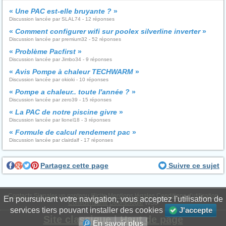
«
Une PAC est-elle bruyante ?
»
Discussion lancée par SLAL74 - 12 réponses
«
Comment configurer wifi sur poolex silverline inverter
»
Discussion lancée par premium32 - 52 réponses
«
Problème Pacfirst
»
Discussion lancée par Jimbo34 - 9 réponses
«
Avis Pompe à chaleur TECHWARM
»
Discussion lancée par okioki - 10 réponses
«
Pompe a chaleur.. toute l'année ?
»
Discussion lancée par zero39 - 15 réponses
«
La PAC de notre piscine givre
»
Discussion lancée par lionel18 - 3 réponses
«
Formule de calcul rendement pac
»
Discussion lancée par clairdalf - 17 réponses
Partagez cette page
Suivre ce sujet
Contacts
Signaler un contenu illicite
Mentions légales
Conditions d'utilisation
En poursuivant votre navigation, vous acceptez l'utilisation de
Confidentialité
Déontologie
WS6
services tiers pouvant installer des cookies
J'accepte
Site classique
|
Haut de page
En savoir plus