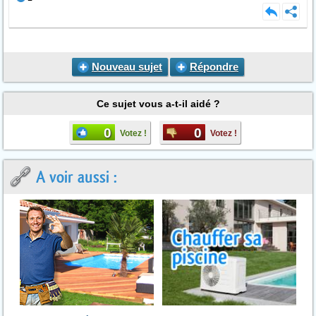
Nouveau sujet
Répondre
Ce sujet vous a-t-il aidé ?
0
0
Votez !
Votez !
A voir aussi :