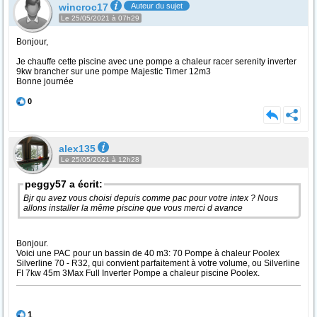
wincroc17
Auteur du sujet
Le 25/05/2021 à 07h29
Bonjour,
Je chauffe cette piscine avec une pompe a chaleur racer serenity inverter
9kw brancher sur une pompe Majestic Timer 12m3
Bonne journée
0
alex135
Le 25/05/2021 à 12h28
peggy57 a écrit:
Bjr qu avez vous choisi depuis comme pac pour votre intex ? Nous
allons installer la même piscine que vous merci d avance
Bonjour.
Voici une PAC pour un bassin de 40 m3: 70 Pompe à chaleur Poolex
Silverline 70 - R32, qui convient parfaitement à votre volume, ou Silverline
FI 7kw 45m 3Max Full Inverter Pompe a chaleur piscine Poolex.
1