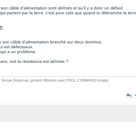
u son câble d'alimentation sont abîmés et qu'il y a donc un défaut
qui partent par la terre, c'est pour cela que quand tu débranche la terr
!!
le son câble d'alimentation branché sur deux dominos.
ui est défectueux.
l qui a un problème.
dedans, soit la résistance est abîmée ?
Pro + Sense Dispense, gestion filtration avec POOL COMMAND Indygo
.