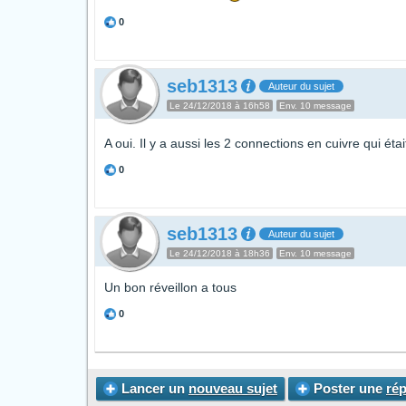
0
seb1313
Auteur du sujet
Le 24/12/2018 à 16h58
Env. 10 message
A oui. Il y a aussi les 2 connections en cuivre qui étai
0
seb1313
Auteur du sujet
Le 24/12/2018 à 18h36
Env. 10 message
Un bon réveillon a tous
0
Lancer un
nouveau sujet
Poster une
ré