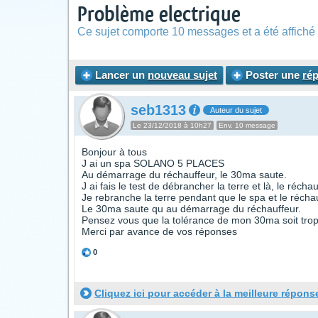
Problème electrique
Ce sujet comporte 10 messages et a été affiché 
Lancer un
nouveau sujet
Poster une
ré
seb1313
Auteur du sujet
Le 23/12/2018 à 10h27
Env. 10 message
Bonjour à tous
J ai un spa SOLANO 5 PLACES
Au démarrage du réchauffeur, le 30ma saute.
J ai fais le test de débrancher la terre et là, le réch
Je rebranche la terre pendant que le spa et le récha
Le 30ma saute qu au démarrage du réchauffeur.
Pensez vous que la tolérance de mon 30ma soit trop 
Merci par avance de vos réponses
0
Cliquez ici pour accéder à la meilleure répons