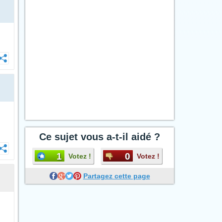
Ce sujet vous a-t-il aidé ?
1
0
Votez !
Votez !
Partagez cette page