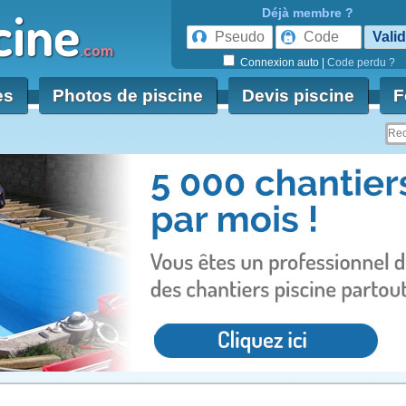
cine
Déjà membre ?
.com
Connexion auto
|
Code perdu ?
es
Photos de piscine
Devis piscine
F