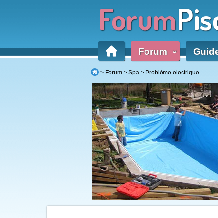
Forum
Pis
Forum
Guid
‹
Forum
Spa
Problème electrique