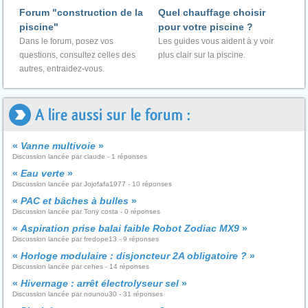
Forum "construction de la
Quel chauffage choisir
piscine"
pour votre piscine ?
Dans le forum, posez vos
Les guides vous aident à y voir
questions, consultez celles des
plus clair sur la piscine.
autres, entraidez-vous.
A lire aussi sur le forum :
«
Vanne multivoie
»
Discussion lancée par claude - 1 réponses
«
Eau verte
»
Discussion lancée par Jojofafa1977 - 10 réponses
«
PAC et bâches à bulles
»
Discussion lancée par Tony costa - 0 réponses
«
Aspiration prise balai faible Robot Zodiac MX9
»
Discussion lancée par fredope13 - 9 réponses
«
Horloge modulaire : disjoncteur 2A obligatoire ?
»
Discussion lancée par cehes - 14 réponses
«
Hivernage : arrêt électrolyseur sel
»
Discussion lancée par nounou30 - 31 réponses