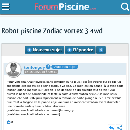
Robot piscine Zodiac vortex 3 4wd
Nouveau sujet
Répondre
tontonguy
Auteur du sujet
Le 15/08/2018 à 09h11
[font=Verdana,Arial,Helvetica,sans-serif]Bonjour à tous, j'espère trouver sur ce site un
spécialiste des robots de piscine marque Zodiac. Le mien est en panne, à la mise sous
tension quand j'appuie sur "départ" il se déplace de dix cm puis tout s'éteint. J'ai
ouvert le boiter de commande et testé la carte d'alimentation seule. A la mise sous
tension elle sort 330v puis rapidement la tension de sortie plonge à 3v !! Il me semble
que c'est là l'origine de la panne et je voudrais en avoir confirmation avant d'acheter
une nouvelle carte (chère !). Merci d'avance.
[font=Verdana,Arial,Helvetica,sans-serif]tontonguy
[font=Verdana,Arial,Helvetica,sans-serif]
0