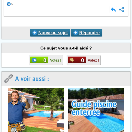
0
Nouveau sujet
Répondre
Ce sujet vous a-t-il aidé ?
0
0
Votez !
Votez !
A voir aussi :