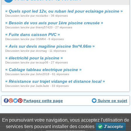
«
Quels spot led 12v, ou ruban led pour eclairage piscine
»
Discussion lancée par nicolariko - 36 réponses
«
Besoin de vos avis pour 1ère piscine creusée
»
Discussion lancée par thierry57420 - 27 réponses
«
Fuite dans caisson PVC
»
Discussion lancée par OSM64 - 6 réponses
«
Avis sur devis magiline piscine 9m*4.66m
»
Discussion lancée par zicomag - 11 réponses
«
électricité pour la piscine
»
Discussion lancée par tecsup06 - 27 réponses
«
Cablage tableau electrique piscine
»
Discussion lancée par John2018 - 61 réponses
«
Résistance sur trajet vidange et distance local
»
Discussion lancée par JadeJade - 33 réponses
Partagez cette page
Suivre ce sujet
Contacts
Signaler un contenu illicite
Mentions légales
Conditions d'utilisation
En poursuivant votre navigation, vous acceptez l'utilisation de
Confidentialité
Déontologie
WS6
services tiers pouvant installer des cookies
J'accepte