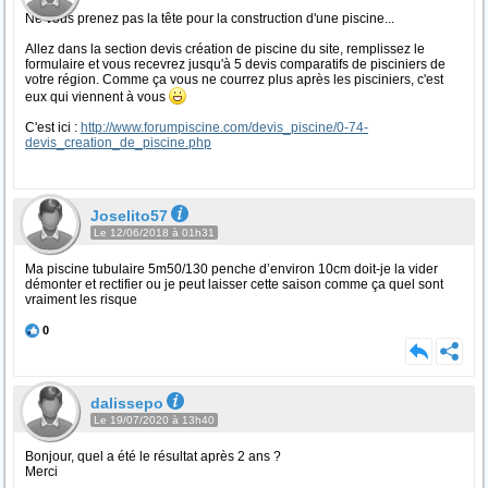
Ne vous prenez pas la tête pour la construction d'une piscine...
Allez dans la section devis création de piscine du site, remplissez le
formulaire et vous recevrez jusqu'à 5 devis comparatifs de pisciniers de
votre région. Comme ça vous ne courrez plus après les pisciniers, c'est
eux qui viennent à vous
C'est ici :
http://www.forumpiscine.com/devis_piscine/0-74-
devis_creation_de_piscine.php
Joselito57
Le 12/06/2018 à 01h31
Ma piscine tubulaire 5m50/130 penche d’environ 10cm doit-je la vider
démonter et rectifier ou je peut laisser cette saison comme ça quel sont
vraiment les risque
0
dalissepo
Le 19/07/2020 à 13h40
Bonjour, quel a été le résultat après 2 ans ?
Merci