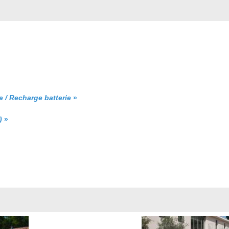
 / Recharge batterie
»
)
»