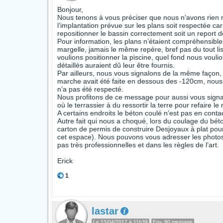
Bonjour,
Nous tenons à vous préciser que nous n’avons rien
l’implantation prévue sur les plans soit respectée car
repositionner le bassin correctement soit un report 
Pour information, les plans n’étaient compréhensibles 
margelle, jamais le même repère, bref pas du tout
voulions positionner la piscine, quel fond nous voulio
détaillés auraient dû leur être fournis.
Par ailleurs, nous vous signalons de la même façon,
marche avait été faite en dessous des -120cm, nous 
n’a pas été respecté.
Nous profitons de ce message pour aussi vous signa
où le terrassier à du ressortir la terre pour refaire 
A certains endroits le béton coulé n’est pas en contac
Autre fait qui nous a choqué, lors du coulage du bé
carton de permis de construire Desjoyaux à plat pour 
cet espace). Nous pouvons vous adresser les photos
pas très professionnelles et dans les règles de l’art.
Erick
1
lastar
Le 15/04/2017 à 11h39
Env. 90 message