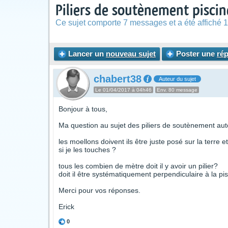
Piliers de soutènement pisci
Ce sujet comporte 7 messages et a été affiché 1
Lancer un
nouveau sujet
Poster une
ré
chabert38
Auteur du sujet
Le 01/04/2017 à 04h46
Env. 80 message
Bonjour à tous,
Ma question au sujet des piliers de soutènement auto
les moellons doivent ils être juste posé sur la terre e
si je les touches ?
tous les combien de mètre doit il y avoir un pilier?
doit il être systématiquement perpendiculaire à la pi
Merci pour vos réponses.
Erick
0