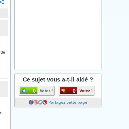
 de
Ce sujet vous a-t-il aidé ?
0
0
Votez !
Votez !
Partagez cette page
s