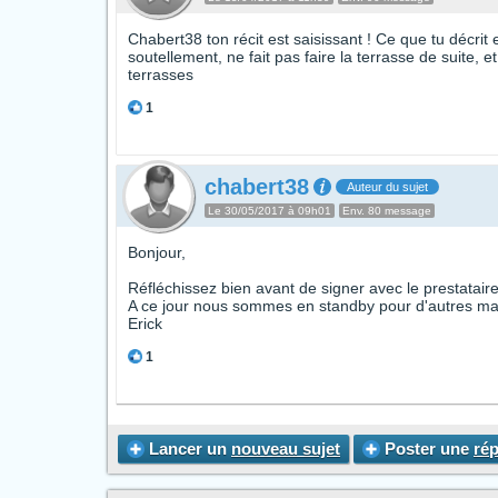
Chabert38 ton récit est saisissant ! Ce que tu décrit e
soutellement, ne fait pas faire la terrasse de suite, 
terrasses
1
chabert38
Auteur du sujet
Le 30/05/2017 à 09h01
Env. 80 message
Bonjour,
Réfléchissez bien avant de signer avec le prestata
A ce jour nous sommes en standby pour d'autres ma
Erick
1
Lancer un
nouveau sujet
Poster une
ré