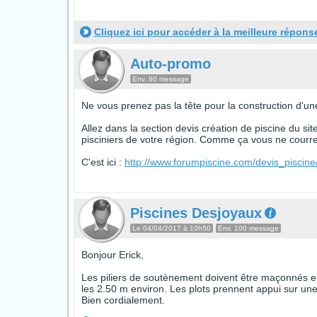
Cliquez ici pour accéder à la meilleure répons
Auto-promo
Env. 80 message
Ne vous prenez pas la tête pour la construction d'une
Allez dans la section devis création de piscine du si
pisciniers de votre région. Comme ça vous ne courrez
C'est ici :
http://www.forumpiscine.com/devis_piscine
Piscines Desjoyaux
Le 04/04/2017 à 10h50
Env. 100 message
Bonjour Erick,
Les piliers de soutènement doivent être maçonnés ent
les 2.50 m environ. Les plots prennent appui sur une 
Bien cordialement.