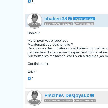
1
chabert38
Auteur du sujet
Le 04/04/2017 à 12h23
Env. 80 message
Bonjour,
Merci pour votre réponse .
Maintenant que dois je faire ?
Du côté des des 8 mètres il y à 3 piliers non perpendi
Le directeur d'agence me dis que c'est normal et ne r
Sur toutes les malfaçons, car il y en a d'autres ,on 
Cordialement,
Erick
0
Piscines Desjoyaux
Le 14/04/2017 à 09h55
Env. 100 message