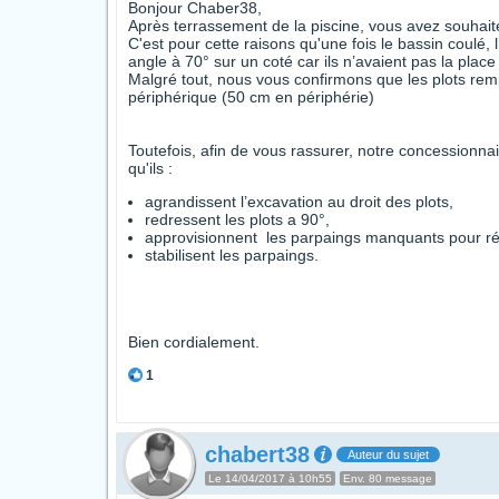
Bonjour Chaber38,
Après terrassement de la piscine, vous avez souhait
C'est pour cette raisons qu'une fois le bassin coulé,
angle à 70° sur un coté car ils n’avaient pas la place 
Malgré tout, nous vous confirmons que les plots remp
périphérique (50 cm en périphérie)
Toutefois, afin de vous rassurer, notre concessionna
qu'ils :
agrandissent l’excavation au droit des plots,
redressent les plots a 90°,
approvisionnent les parpaings manquants pour rét
stabilisent les parpaings.
Bien cordialement.
1
chabert38
Auteur du sujet
Le 14/04/2017 à 10h55
Env. 80 message