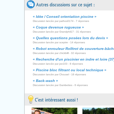
Autres discussions sur ce sujet :
«
Idée / Conseil orientation piscine
»
Discussion lancée par pathos0174 - 7 réponses
«
Coque devenue rugueuse
»
Discussion lancée par Grandphil17 - 31 réponses
«
Quelles questions posées lors du devis
»
Discussion lancée par sceptre - 14 réponses
«
Robot enrouleur Rolltrot de couverture-bâche
Discussion lancée par chickbilll - 32 réponses
«
Recherche d'un piscinier en indre et loire (37
Discussion lancée par joe103 - 8 réponses
«
Piscine bloc filtrant ou local technique
»
Discussion lancée par Chousel - 16 réponses
«
Back-wash
»
Discussion lancée par Gambettes - 6 réponses
C'est intéressant aussi !