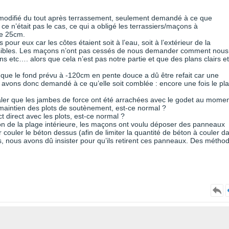
 modifié du tout après terrassement, seulement demandé à ce que
 ce n’était pas le cas, ce qui a obligé les terrassiers/maçons à
de 25cm.
pour eux car les côtes étaient soit à l’eau, soit à l’extérieur de la
 lisibles. Les maçons n’ont pas cessés de nous demander comment nous
ns etc…. alors que cela n’est pas notre partie et que des plans clairs et
 que le fond prévu à -120cm en pente douce a dû être refait car une
avons donc demandé à ce qu’elle soit comblée : encore une fois le pl
ler que les jambes de force ont été arrachées avec le godet au mome
le maintien des plots de soutènement, est-ce normal ?
t direct avec les plots, est-ce normal ?
ton de la plage intérieure, les maçons ont voulu déposer des panneaux
couler le béton dessus (afin de limiter la quantité de béton à couler d
, nous avons dû insister pour qu’ils retirent ces panneaux. Des métho