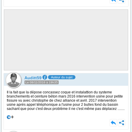
Auditt59
Auteur du sujet
Le 08/11/2016 à 19h35
Il la fait que la dépose concassez coque et instalattion du systeme
branchements et ceinture béton mars 2016 intervention usine pour petite
fissure vu avec christophe de chez alliance et avril. 2017 intervention
usine aprés appel téléphonique a l'usine pour 2 bulles fond du bassin
sachant que pour c'est deux problème il ne c'est même pas déplacez ........
0