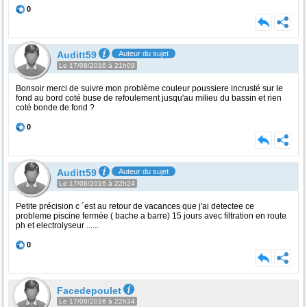
0
Auditt59
Auteur du sujet
Le 17/08/2016 à 21h09
Bonsoir merci de suivre mon problème couleur poussiere incrusté sur le
fond au bord coté buse de refoulement jusqu'au milieu du bassin et rien
coté bonde de fond ?
0
Auditt59
Auteur du sujet
Le 17/08/2016 à 22h24
Petite précision c ´est au retour de vacances que j'ai detectee ce
probleme piscine fermée ( bache a barre) 15 jours avec filtration en route
ph et electrolyseur ......
0
Facedepoulet
Le 17/08/2016 à 22h34