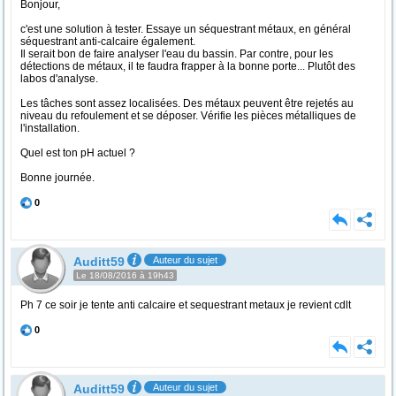
Bonjour,
c'est une solution à tester. Essaye un séquestrant métaux, en général
séquestrant anti-calcaire également.
Il serait bon de faire analyser l'eau du bassin. Par contre, pour les
détections de métaux, il te faudra frapper à la bonne porte... Plutôt des
labos d'analyse.
Les tâches sont assez localisées. Des métaux peuvent être rejetés au
niveau du refoulement et se déposer. Vérifie les pièces métalliques de
l'installation.
Quel est ton pH actuel ?
Bonne journée.
0
Auditt59
Auteur du sujet
Le 18/08/2016 à 19h43
Ph 7 ce soir je tente anti calcaire et sequestrant metaux je revient cdlt
0
Auditt59
Auteur du sujet