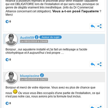
relancé à plusieurs reprises le pisciniste pour venir installer l'aquaterre
qui est OBLIGATOIRE lors de l'installation et qui sans cela, provoque ce
genre de dégâts vraiment très inesthétique. (info du Dr Commercial
Vous a-t-on posé l'aquaterre
Alliance concernant cet obligation).
?
Merci
0
Auditt59
Auteur du sujet
Le 08/11/2016 à 15h08
Bonjour , oui aquaterre installé et j'ai fait un nettoyage a l'acide
chlorhydrique et A aujourd'hui c'est propre ....
0
bluepiscine
Le 08/11/2016 à 15h27
Bonjour et merci de votre réponse. Vous avez eu plus de chance que
nous
.Ou vous vous êtes occupés d'une partie de l'installation, ce qui
n'est pas notre cas, nous avions pris la formule tout inclus.
0