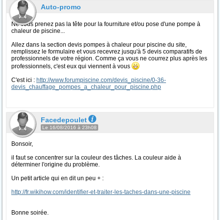
Auto-promo
Ne vous prenez pas la tête pour la fourniture et/ou pose d'une pompe à
chaleur de piscine...
Allez dans la section devis pompes à chaleur pour piscine du site,
remplissez le formulaire et vous recevrez jusqu'à 5 devis comparatifs de
professionnels de votre région. Comme ça vous ne courrez plus après les
professionnels, c'est eux qui viennent à vous
C'est ici :
http://www.forumpiscine.com/devis_piscine/0-36-
devis_chauffage_pompes_a_chaleur_pour_piscine.php
Facedepoulet
Le 16/08/2016 à 23h08
Bonsoir,
il faut se concentrer sur la couleur des tâches. La couleur aide à
déterminer l'origine du problème.
Un petit article qui en dit un peu + :
http://fr.wikihow.com/identifier-et-traiter-les-taches-dans-u
ne-piscine
Bonne soirée.