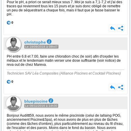
Pour le pH, a priori ce serait mieux sous 7. Moi je suis a 7,1-7,2 et j'ai des
traces qui reviennent tous les 15 jours et je suis donc obligé de remettre
un peu de séquestrant a chaque fois, mais il faut que je fasse baisser le
pH.
0
christophe
Le 19/09/2016 à 08h47
PH entre 6.8 et 7.00, faire une chloration choc (le soir) afin d'oxyder les
métaux et le lendemain matin verser une dose suffisante (voir notice) de
reva out de chez Mareva.
Technicien SAV Léa Composites (Alliance Piscines et Cocktail Piscines)
0
bluepiscine
Le 08/11/2016 à 14h30
Bonjour Audittt59, nous avons le même pisciniste (celui de lallaing POG,
anciennement Piscine&Spa), et nous avons de plus en plus de tâches
(comme des tâches d'ombre), plus particulièrement au niveau du fil d'eau,
de l'escalier et des parois. Moins dans le fond du bassin. Nous avons