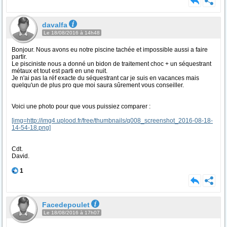
davalfa
Le 18/08/2016 à 14h48
Bonjour. Nous avons eu notre piscine tachée et impossible aussi a faire
partir.
Le pisciniste nous a donné un bidon de traitement choc + un séquestrant
métaux et tout est parti en une nuit.
Je n'ai pas la réf exacte du séquestrant car je suis en vacances mais
quelqu'un de plus pro que moi saura sûrement vous conseiller.
Voici une photo pour que vous puissiez comparer :
[img=http://img4.uplood.fr/free/thumbnails/q008_screenshot_2016-08-18-
14-54-18.png]
Cdt.
David.
1
Facedepoulet
Le 18/08/2016 à 17h07