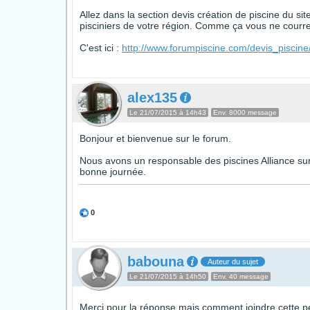
Allez dans la section devis création de piscine du si
pisciniers de votre région. Comme ça vous ne courrez
C'est ici :
http://www.forumpiscine.com/devis_piscine
alex135
Le 21/07/2015 à 14h43
Env. 8000 message
Bonjour et bienvenue sur le forum.
Nous avons un responsable des piscines Alliance sur l
bonne journée.
0
babouna
Auteur du sujet
Le 21/07/2015 à 14h50
Env. 40 message
Merci pour la réponse,mais comment joindre cette 