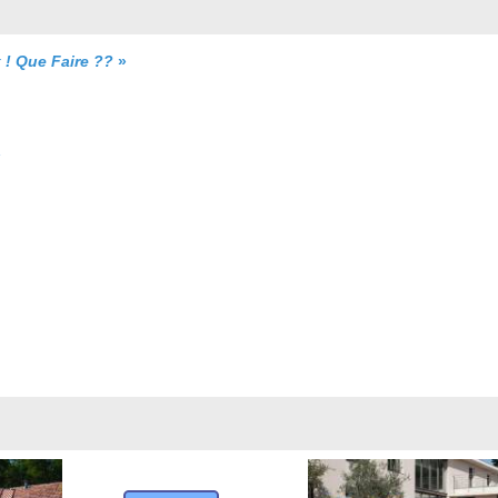
 ! Que Faire ??
»
»