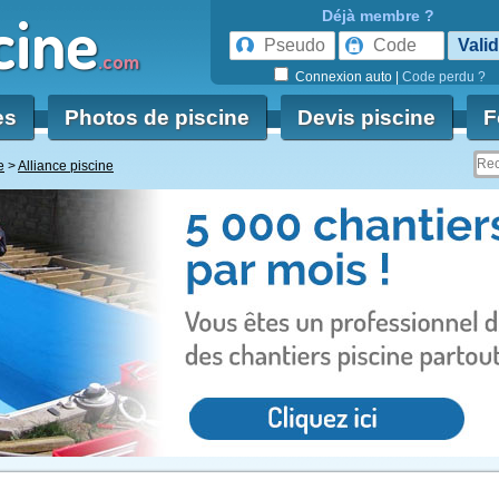
cine
Déjà membre ?
.com
Connexion auto
|
Code perdu ?
es
Photos de piscine
Devis piscine
F
e
Alliance piscine