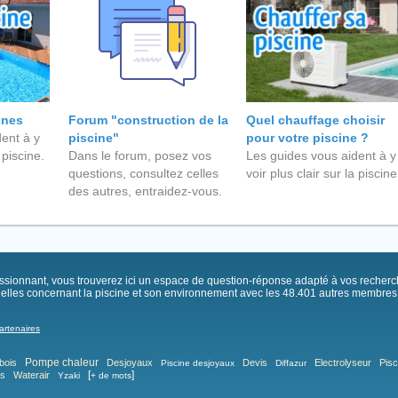
ines
Forum "construction de la
Quel chauffage choisir
ent à y
piscine"
pour votre piscine ?
 piscine.
Dans le forum, posez vos
Les guides vous aident à y
questions, consultez celles
voir plus clair sur la piscine
des autres, entraidez-vous.
passionnant, vous trouverez ici un espace de question-réponse adapté à vos recher
elles concernant la piscine et son environnement avec les 48.401 autres membres .
artenaires
Pompe chaleur
bois
Desjoyaux
Devis
Electrolyseur
Pisc
Piscine desjoyaux
Diffazur
[
]
as
Waterair
Yzaki
+ de mots