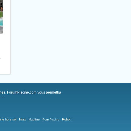
.
ches.
ForumPiscine.com
vous permettra
..
ine hors sol
Intex
Robot
Magiline
Pour Piscine