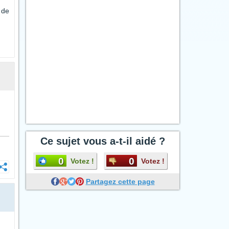
 de
Ce sujet vous a-t-il aidé ?
0
0
Votez !
Votez !
Partagez cette page