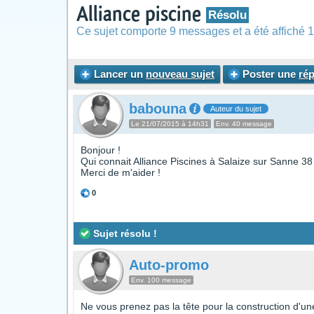
Alliance piscine
Résolu
Ce sujet comporte 9 messages et a été affiché 1
Lancer un
nouveau sujet
Poster une
ré
babouna
Auteur du sujet
Le 21/07/2015 à 14h31
Env. 40 message
Bonjour !
Qui connait Alliance Piscines à Salaize sur Sanne 38
Merci de m'aider !
0
Sujet résolu !
Auto-promo
Env. 100 message
Ne vous prenez pas la tête pour la construction d'une