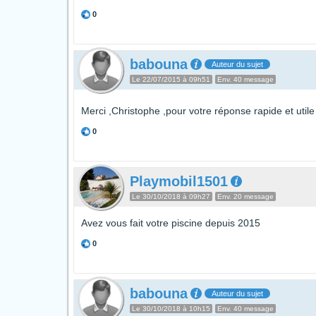
0
babouna
Auteur du sujet
Le 22/07/2015 à 09h51
Env. 40 message
Merci ,Christophe ,pour votre réponse rapide et util
0
Playmobil1501
Le 30/10/2018 à 09h27
Env. 20 message
Avez vous fait votre piscine depuis 2015
0
babouna
Auteur du sujet
Le 30/10/2018 à 10h15
Env. 40 message