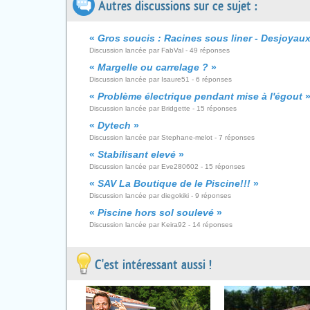
Autres discussions sur ce sujet :
«
Gros soucis : Racines sous liner - Desjoyaux
Discussion lancée par FabVal - 49 réponses
«
Margelle ou carrelage ?
»
Discussion lancée par Isaure51 - 6 réponses
«
Problème électrique pendant mise à l'égout
Discussion lancée par Bridgette - 15 réponses
«
Dytech
»
Discussion lancée par Stephane-melot - 7 réponses
«
Stabilisant elevé
»
Discussion lancée par Eve280602 - 15 réponses
«
SAV La Boutique de le Piscine!!!
»
Discussion lancée par diegokiki - 9 réponses
«
Piscine hors sol soulevé
»
Discussion lancée par Keira92 - 14 réponses
C'est intéressant aussi !