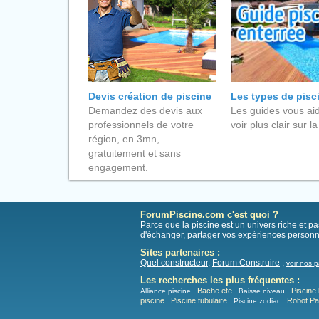
Devis création de piscine
Les types de pisc
Demandez des devis aux
Les guides vous aid
professionnels de votre
voir plus clair sur la
région, en 3mn,
gratuitement et sans
engagement.
ForumPiscine.com c'est quoi ?
Parce que la piscine est un univers riche et 
d'échanger, partager vos expériences personn
Sites partenaires :
Quel constructeur
,
Forum Construire
,
voir nos p
Les recherches les plus fréquentes :
Bache ete
Piscine 
Alliance piscine
Baisse niveau
piscine
Piscine tubulaire
Robot P
Piscine zodiac