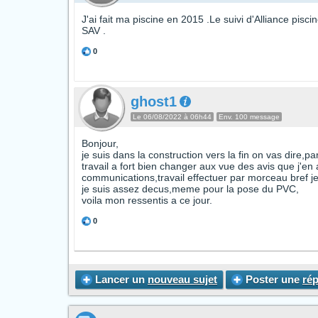
J'ai fait ma piscine en 2015 .Le suivi d'Alliance pis
SAV .
0
ghost1
Le 06/08/2022 à 06h44
Env. 100 message
Bonjour,
je suis dans la construction vers la fin on vas dire,p
travail a fort bien changer aux vue des avis que j'en 
communications,travail effectuer par morceau bref je
je suis assez decus,meme pour la pose du PVC,
voila mon ressentis a ce jour.
0
Lancer un
nouveau sujet
Poster une
ré