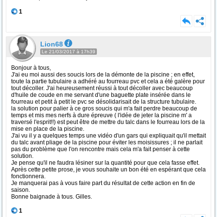
1
Lion68
Le 21/03/2017 à 17h39
Bonjour à tous,
J'ai eu moi aussi des soucis lors de la démonte de la piscine ; en effet,
toute la partie tubulaire a adhéré au fourreau pvc et cela a été galère pour
tout décoller. J'ai heureusement réussi à tout décoller avec beaucoup
d'huile de coude en me servant d'une baguette plate insérée dans le
fourreau et petit à petit le pvc se désolidarisait de la structure tubulaire.
la solution pour palier à ce gros soucis qui m'a fait perdre beaucoup de
temps et mis mes nerfs à dure épreuve ( l'idée de jeter la piscine m' a
traversé l'esprit!!) est peut être de mettre du talc dans le fourreau lors de la
mise en place de la piscine.
J'ai vu il y a quelques temps une vidéo d'un gars qui expliquait qu'il mettait
du talc avant pliage de la piscine pour éviter les moisissures ; il ne parlait
pas du problème que l'on rencontre mais cela m'a fait penser à cette
solution.
Je pense qu'il ne faudra lésiner sur la quantité pour que cela fasse effet.
Après cette petite prose, je vous souhaite un bon été en espérant que cela
fonctionnera.
Je manquerai pas à vous faire part du résultat de cette action en fin de
saison.
Bonne baignade à tous. Gilles.
1