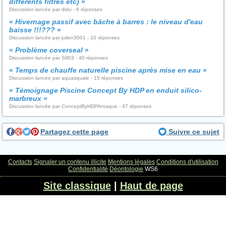
différents filtres etc)
»
Discussion lancée par didu - 6 réponses
«
Hivernage passif avec bâche à barres : le niveau d'eau
baisse !!!???
»
Discussion lancée par julien3001 - 10 réponses
«
Problème coverseal
»
Discussion lancée par Stf03 - 40 réponses
«
Temps de chauffe naturelle piscine après mise en eau
»
Discussion lancée par aquasquale - 15 réponses
«
Témoignage Piscine Concept By HDP en enduit silico-
marbreux
»
Discussion lancée par ConceptByHDPArnaque - 47 réponses
Partagez cette page
Suivre ce sujet
Contacts
Signaler un contenu illicite
Mentions légales
Conditions d'utilisation
Confidentialité
Déontologie
WS6
Site classique
|
Haut de page