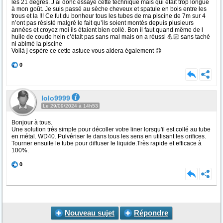
les 21 degrés. J ai donc essayé cette technique mais qui était trop longue
à mon goût. Je suis passé au sèche cheveux et spatule en bois entre les
trous et la !!! Ce fut du bonheur tous les tubes de ma piscine de 7m sur 4
n’ont pas résisté malgré le fait qu’ils soient montés depuis plusieurs
années et croyez moi ils étaient bien collé. Bon il faut quand même de l
huile de coude hein c’était pas sans mal mais on a réussi 💪🏻 sans taché
ni abimé la piscine
Voilà j espère ce cette astuce vous aidera également 😉
0
lolo9999
Le 29/09/2024 à 14h53
Bonjour à tous.
Une solution très simple pour décoller votre liner lorsqu'il est collé au tube
en métal. WD40. Pulvériser le dans tous les sens en utilisant les orifices.
Tourner ensuite le tube pour diffuser le liquide.Très rapide et efficace à
100%.
0
Nouveau sujet
Répondre