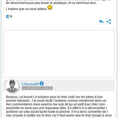
fer doucement pour pas trouer le plastique, et ca vient tout seul.
j 'espere que ca vous aidera
0
Liloote09
Le 28/10/2023 à 08h18
Bonjour, j ai trouvé LA solution pour le liner collé sur les tubes d’une
piscine tubulaire. J ai voulu testé l’acétone comme mentionné dans un
des commentaires mais avant je me suis dit qu un petit tour chez mon
pisciniste ne serai pas une mauvaise idée. En effet il m à déconseiller l
acétone car cela aurait taché toute la piscine. Il m a donc conseiller de l
eau chaude à mettre sur le liner car il faut savoir que le liner bouge à sous