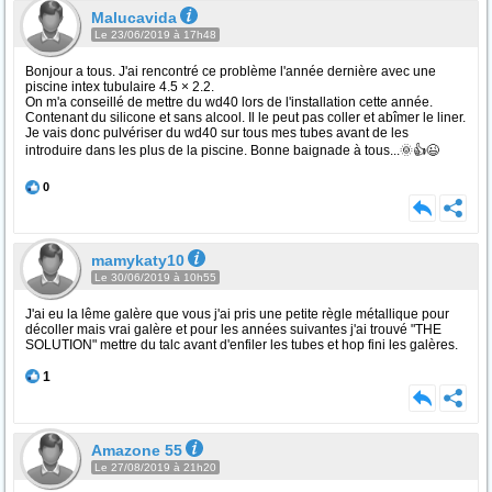
Malucavida
Le 23/06/2019 à 17h48
Bonjour a tous. J'ai rencontré ce problème l'année dernière avec une
piscine intex tubulaire 4.5 × 2.2.
On m'a conseillé de mettre du wd40 lors de l'installation cette année.
Contenant du silicone et sans alcool. Il le peut pas coller et abîmer le liner.
Je vais donc pulvériser du wd40 sur tous mes tubes avant de les
introduire dans les plus de la piscine. Bonne baignade à tous...🌞👍😉
0
mamykaty10
Le 30/06/2019 à 10h55
J'ai eu la lême galère que vous j'ai pris une petite règle métallique pour
décoller mais vrai galère et pour les années suivantes j'ai trouvé "THE
SOLUTION" mettre du talc avant d'enfiler les tubes et hop fini les galères.
1
Amazone 55
Le 27/08/2019 à 21h20