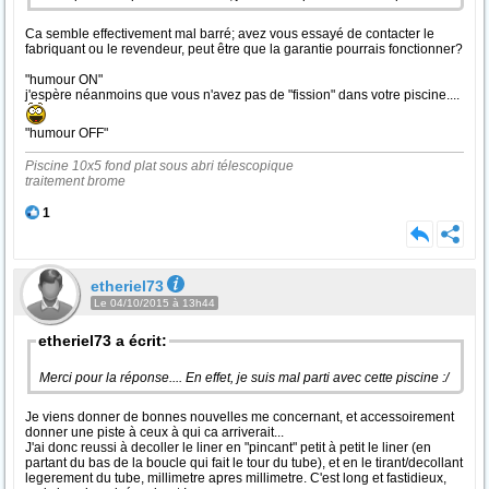
Ca semble effectivement mal barré; avez vous essayé de contacter le
fabriquant ou le revendeur, peut être que la garantie pourrais fonctionner?
"humour ON"
j'espère néanmoins que vous n'avez pas de "fission" dans votre piscine....
"humour OFF"
Piscine 10x5 fond plat sous abri télescopique
traitement brome
1
etheriel73
Le 04/10/2015 à 13h44
etheriel73 a écrit:
Merci pour la réponse.... En effet, je suis mal parti avec cette piscine :/
Je viens donner de bonnes nouvelles me concernant, et accessoirement
donner une piste à ceux à qui ca arriverait...
J'ai donc reussi à decoller le liner en "pincant" petit à petit le liner (en
partant du bas de la boucle qui fait le tour du tube), et en le tirant/decollant
legerement du tube, millimetre apres millimetre. C'est long et fastidieux,