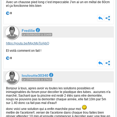
Avec un chausse pied long c’est impeccable J’en ai un en métal de 60cm
et ça fonctionne très bien
0
Fredilie
Le 01/09/2020 à 21h09
https://youtu.be/MgcMpToAjbQ
Et voilà comment on fait !
0
louloutte30340
Le 27/04/2021 à 17h15
Bonjour à tous, apres avoir vu toutes les solutions possibles et
inimaginables du forum pour decoller le plastique des tubes.. aucunes n'a
marché; Sachant que la piscine est resté 2 étés sans etre demontée,
noujs ne pouvons pas la demonter chaque année, elle fait 10m par 5m
sur 1.40 donc ca fait pas mal d'eau!!
donc voici une solution qui a enfin marchée pour moi
mettre de l'acetone!!, verser de l'acetone dans chaque trou faites bien
glisser attendez 10 min et ensuite commencer à decoller avec une tige en