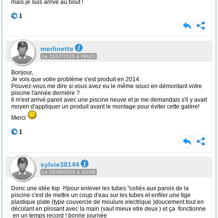
mais je suis arrivé au bout !
1
merlinette
Le 11/07/2016 à 09h23
Bonjour,
Je vois que votre problème s'est produit en 2014.
Pouvez-vous me dire si vous avez eu le même souci en démontant votre
piscine l'année dernière ?
Il m'est arrivé pareil avec une piscine neuve et je me demandais s'il y avait
moyen d'appliquer un produit avant le montage pour éviter cette galère!
Merci
1
sylvie38144
Le 25/09/2016 à 11h09
Donc une idée top !!!pour enlever les tubes "collés aux parois de la
piscine c'est de mettre un coup d'eau sur les tubes et enfiler une tige
plastique plate (type couvercle de moulure electrique )doucement tout en
décolant en plissant avec la main (vaut mieux etre deux ) et ça fonctionne
en un temps record ! bonne journée