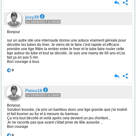
josy38
Le 19/09/2017 à 15h30
Bonjour
sur un autre site une internaute donne une astuce vraiment géniale pour
décoller les tubes du liner. Je viens de le faire c'est rapide et efficace :
prendre une tige filtée la rentrer entre le liner et le tube faire rouler cette
tige autour du tube et tout se décolle. Je suis une mamy de 66 ans et j'ai
fait ça en pas 5 mn.
Bon courage à tous
0
Patou16
Le 25/09/2017 à 13h01
Bonjour,
Solution trouvée, j'ai pris un bambou donc une tige grande que j'ai inséré
et fait tourner au fur et à mesure du barreau.
Ça m'a tout décollé et voilà après cela devient un jeu d'enfant...
Je ne raconte pas que avant c'était prise de tête assurée....
Bon courage
0