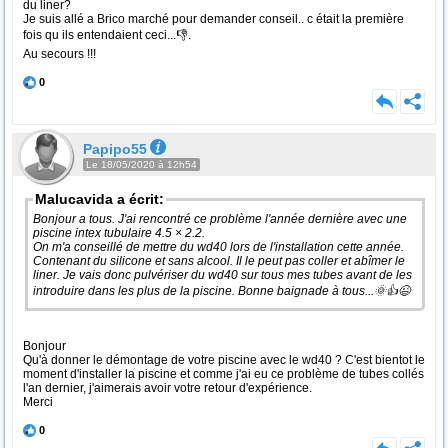
du liner?
Je suis allé a Brico marché pour demander conseil.. c était la première
fois qu ils entendaient ceci...👎.
Au secours !!!
0
Papipo55
Le 18/05/2020 à 12h54
Malucavida a écrit:
Bonjour a tous. J'ai rencontré ce problème l'année dernière avec une
piscine intex tubulaire 4.5 × 2.2.
On m'a conseillé de mettre du wd40 lors de l'installation cette année.
Contenant du silicone et sans alcool. Il le peut pas coller et abîmer le
liner. Je vais donc pulvériser du wd40 sur tous mes tubes avant de les
introduire dans les plus de la piscine. Bonne baignade à tous...🌞👍😉
Bonjour
Qu'à donner le démontage de votre piscine avec le wd40 ? C'est bientot le
moment d'installer la piscine et comme j'ai eu ce problème de tubes collés
l'an dernier, j'aimerais avoir votre retour d'expérience.
Merci
0