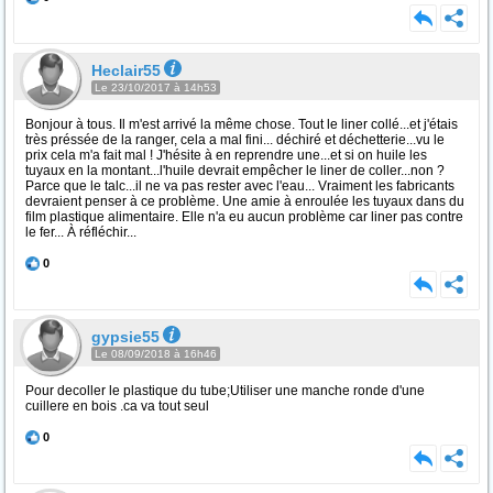
Heclair55
Le 23/10/2017 à 14h53
Bonjour à tous. Il m'est arrivé la même chose. Tout le liner collé...et j'étais
très préssée de la ranger, cela a mal fini... déchiré et déchetterie...vu le
prix cela m'a fait mal ! J'hésite à en reprendre une...et si on huile les
tuyaux en la montant...l'huile devrait empêcher le liner de coller...non ?
Parce que le talc...il ne va pas rester avec l'eau... Vraiment les fabricants
devraient penser à ce problème. Une amie à enroulée les tuyaux dans du
film plastique alimentaire. Elle n'a eu aucun problème car liner pas contre
le fer... À réfléchir...
0
gypsie55
Le 08/09/2018 à 16h46
Pour decoller le plastique du tube;Utiliser une manche ronde d'une
cuillere en bois .ca va tout seul
0