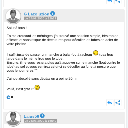
G Lazoluzion
Le 24/08/2020 à 12h13
Salut à tous !
En me creusant les méninges, j'ai trouvé une solution simple, très rapide,
efficace et sans risque de déchirures pour décoller les tubes en acier de
votre piscine.
Il suffit juste de passer un manche à balai (ou à racleau
) pas trop
large dans le même trou que le tube.
Ensuite, il ne vous restera plus qu'à appuyer sur le manche (tout contre le
tube) au sol et vous sentirez celui-ci se décoller au fur et à mesure que
vous le tournerez ^^
J'ai tout décollé sans dégâts en à peine 20mn.
Voilà, c'est gratuit
0
Laius56
Le 25/08/2020 à 15h49