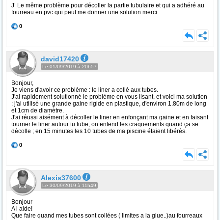
J’ Le même problème pour décoller la partie tubulaire et qui a adhéré au
fourreau en pvc qui peut me donner une solution merci
0
david17420
Le 01/09/2019 à 20h57
Bonjour,
Je viens d'avoir ce problème : le liner a collé aux tubes.
J'ai rapidement solutionné le problème en vous lisant, et voici ma solution
: j'ai utilisé une grande gaine rigide en plastique, d'environ 1.80m de long
et 1cm de diamètre.
J'ai réussi aisément à décoller le liner en enfonçant ma gaine et en faisant
tourner le liner autour tu tube, on entend les craquements quand ça se
décolle ; en 15 minutes les 10 tubes de ma piscine étaient libérés.
0
Alexis37600
Le 30/09/2019 à 11h49
Bonjour
A l aide!
Que faire quand mes tubes sont collées ( limites a la glue..)au fourreaux