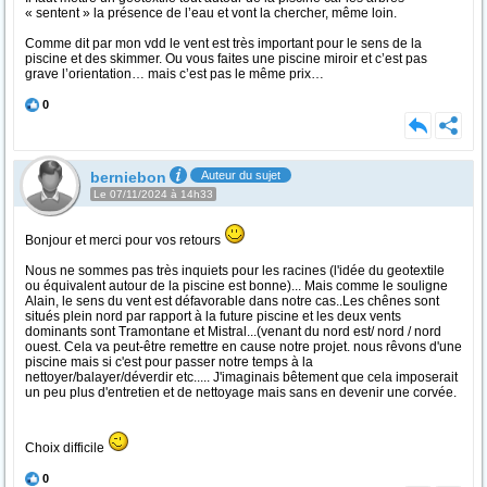
« sentent » la présence de l’eau et vont la chercher, même loin.
Comme dit par mon vdd le vent est très important pour le sens de la
piscine et des skimmer. Ou vous faites une piscine miroir et c’est pas
grave l’orientation… mais c’est pas le même prix…
0
berniebon
Auteur du sujet
Le 07/11/2024 à 14h33
Bonjour et merci pour vos retours
Nous ne sommes pas très inquiets pour les racines (l'idée du geotextile
ou équivalent autour de la piscine est bonne)... Mais comme le souligne
Alain, le sens du vent est défavorable dans notre cas..Les chênes sont
situés plein nord par rapport à la future piscine et les deux vents
dominants sont Tramontane et Mistral...(venant du nord est/ nord / nord
ouest. Cela va peut-être remettre en cause notre projet. nous rêvons d'une
piscine mais si c'est pour passer notre temps à la
nettoyer/balayer/déverdir etc..... J'imaginais bêtement que cela imposerait
un peu plus d'entretien et de nettoyage mais sans en devenir une corvée.
Choix difficile
0