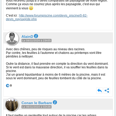
vous recevrez jusqu'à 5 devis comparatifs de paysagiste de votre région.
Comme ça vous ne courrez plus après les paysagiste, c'est eux qui
viennent à vous
C'est ici :
http://www.forumpiscine.com/devis_piscine/0-82-
devis_paysagiste.php
AlainD
Le 04/11/2024 à 23h55
Avec des chênes, peu de risques au niveau des racines.
Par contre, les feuilles à l'automne et chatons au printemps vont être
pénibles à nettoyer.
Outre la distance, il faut prendre en compte la direction du vent dominant.
Si le vent est dans la mauvaise direction, il va souffler les feuilles dans la
piscine.
J'ai un grand liquidambar à moins de 6 mètres de la piscine, mais il est
sous le vent dominant, peu de feuilles tombent du côté de la piscine.
0
Conan le Barbare
Le 06/11/2024 à 02h36
Il faut mettre un geotextile tout autour de la piscine car les arbres