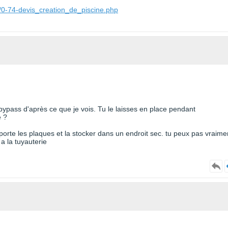
/0-74-devis_creation_de_piscine.php
de bypass d'après ce que je vois. Tu le laisses en place pendant
e ?
i porte les plaques et la stocker dans un endroit sec. tu peux pas vraime
a la tuyauterie