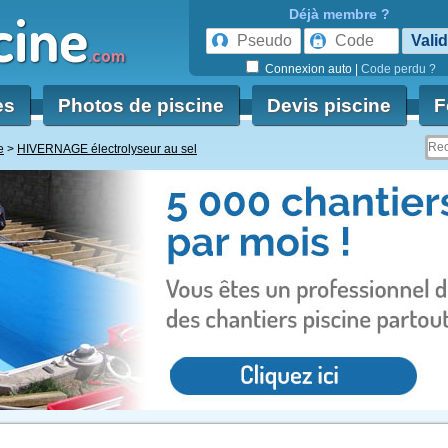
cine
Déjà membre ?
.com
Connexion auto
|
Code perdu ?
es
Photos de piscine
Devis piscine
F
e
HIVERNAGE électrolyseur au sel