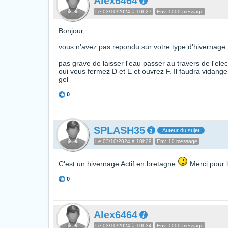
Alex6464
Le 03/10/2024 à 10h27
Env. 1000 message
Bonjour,
vous n'avez pas repondu sur votre type d'hivernage : 
pas grave de laisser l'eau passer au travers de l'elec
oui vous fermez D et E et ouvrez F. Il faudra vidang
gel
0
SPLASH35
Auteur du sujet
Le 03/10/2024 à 10h29
Env. 10 message
C'est un hivernage Actif en bretagne
Merci pour l
0
Alex6464
Le 03/10/2024 à 10h34
Env. 1000 message