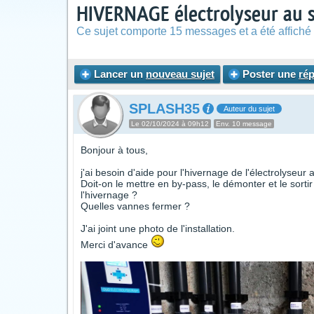
HIVERNAGE électrolyseur au 
Ce sujet comporte 15 messages et a été affiché 
Lancer un
nouveau sujet
Poster une
ré
SPLASH35
Auteur du sujet
Le 02/10/2024 à 09h12
Env. 10 message
Bonjour à tous,
j'ai besoin d'aide pour l'hivernage de l'électrolyseur 
Doit-on le mettre en by-pass, le démonter et le sortir
l'hivernage ?
Quelles vannes fermer ?
J'ai joint une photo de l'installation.
Merci d'avance