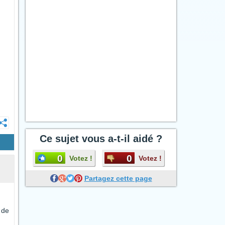
Ce sujet vous a-t-il aidé ?
0
0
Votez !
Votez !
Partagez cette page
 de