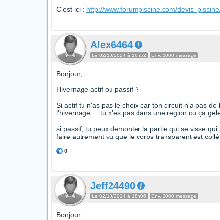
C'est ici :
http://www.forumpiscine.com/devis_piscine
Alex6464
Le 02/10/2024 à 16h52
Env. 1000 message
Bonjour,
Hivernage actif ou passif ?
Si actif tu n'as pas le choix car ton circuit n'a pas 
l'hivernage.... tu n'es pas dans une region ou ça gel
si passif, tu peux demonter la partie qui se visse qu
faire autrement vu que le corps transparent est collé 
0
Jeff24490
Le 02/10/2024 à 18h06
Env. 2000 message
Bonjour