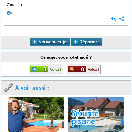
C'est génial.
0
Nouveau sujet
Répondre
Ce sujet vous a-t-il aidé ?
0
0
Votez !
Votez !
A voir aussi :