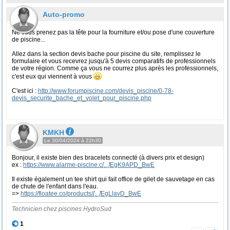
Auto-promo
Ne vous prenez pas la tête pour la fourniture et/ou pose d'une couverture
de piscine...
Allez dans la section devis bache pour piscine du site, remplissez le
formulaire et vous recevrez jusqu'à 5 devis comparatifs de professionnels
de votre région. Comme ça vous ne courrez plus après les professionnels,
c'est eux qui viennent à vous
C'est ici :
http://www.forumpiscine.com/devis_piscine/0-78-
devis_securite_bache_et_volet_pour_piscine.php
KMKH
Le 30/04/2024 à 22h30
Bonjour, il existe bien des bracelets connecté (à divers prix et design)
ex :
https://www.alarme-piscine.c
[...]
EgK9APD_BwE
Il existe également un tee shirt qui fait office de gilet de sauvetage en cas
de chute de l'enfant dans l'eau.
=>
https://floatee.co/products/
[...]
EgLlavD_BwE
Technicien chez piscines HydroSud
1