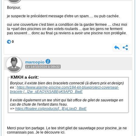
Bonjour,
je suspecte le précédent message d'etre un spam..... ou pub cachée.
oui une couverture c'est bien a condition de la garder fermee .... chez moi
la +part des piscines on des volets roulants ... que les gens ne ferment
pas souvent ... donc au final ça reviens a avoir une piscine non protégée.
0
marcopio
Le 14/10/2024 à 06h32
KMKH a écrit:
Bonjour, il existe bien des bracelets connecté (à divers prix et design)
ex :
https://www.alarme-piscine.com/184-kit-blueprotect-
coverseal
-
bracele [...]2w_sEAQYASABEgK9APD_BwE
Il existe également un tee shirt qui fait office de gilet de sauvetage en
cas de chute de l'enfant dans l'eau.
=>
https://floatee.co/products/
[...]
EgLlavD_BwE
Merci pour ton partage. Le tee shirt gilet de sauvetage pour piscine, je ne
connaissais pas. Je le découvre ici.