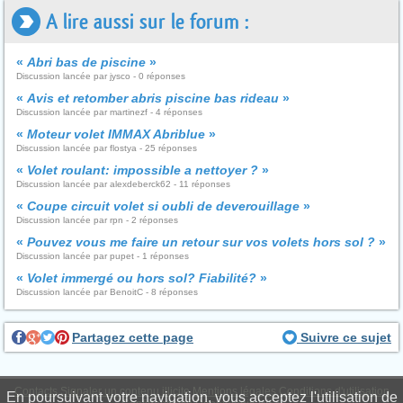
A lire aussi sur le forum :
«
Abri bas de piscine
»
Discussion lancée par jysco - 0 réponses
«
Avis et retomber abris piscine bas rideau
»
Discussion lancée par martinezf - 4 réponses
«
Moteur volet IMMAX Abriblue
»
Discussion lancée par flostya - 25 réponses
«
Volet roulant: impossible a nettoyer ?
»
Discussion lancée par alexdeberck62 - 11 réponses
«
Coupe circuit volet si oubli de deverouillage
»
Discussion lancée par rpn - 2 réponses
«
Pouvez vous me faire un retour sur vos volets hors sol ?
»
Discussion lancée par pupet - 1 réponses
«
Volet immergé ou hors sol? Fiabilité?
»
Discussion lancée par BenoitC - 8 réponses
Partagez cette page
Suivre ce sujet
Contacts
Signaler un contenu illicite
Mentions légales
Conditions d'utilisation
En poursuivant votre navigation, vous acceptez l'utilisation de