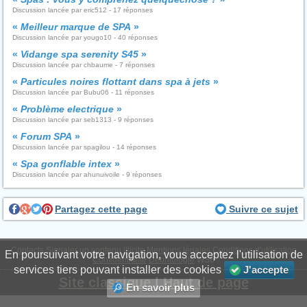
Discussion lancée par eric512 - 17 réponses
«
Meilleur marque de SPA
»
Discussion lancée par yougo10 - 40 réponses
«
Vidange spa serenity S45
»
Discussion lancée par chbaume - 7 réponses
«
Particules noires flottant dans spa à jets
»
Discussion lancée par Bubu06 - 11 réponses
«
Problème electrique
»
Discussion lancée par seb1313 - 9 réponses
«
Forum SPA
»
Discussion lancée par spagilou - 14 réponses
«
Spa gonflable intex
»
Discussion lancée par ahunuivoile - 9 réponses
Partagez cette page
Suivre ce sujet
Contacts
Signaler un contenu illicite
Mentions légales
Conditions d'utilisation
En poursuivant votre navigation, vous acceptez l'utilisation de
Confidentialité
Déontologie
WS6
services tiers pouvant installer des cookies
J'accepte
Site classique
|
Haut de page
En savoir plus