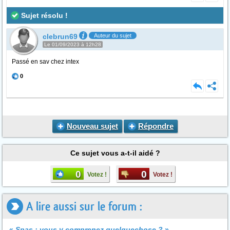
Sujet résolu !
clebrun69
Auteur du sujet
Le 01/09/2023 à 12h28
Passé en sav chez intex
0
Nouveau sujet
Répondre
Ce sujet vous a-t-il aidé ?
0
0
Votez !
Votez !
A lire aussi sur le forum :
«
Spas : vous y comprenez quelquechose ?
»