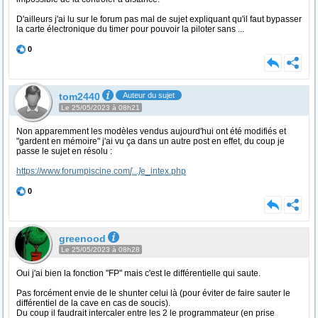
D'ailleurs j'ai lu sur le forum pas mal de sujet expliquant qu'il faut bypasser
la carte électronique du timer pour pouvoir la piloter sans ...
0
tom2440
Auteur du sujet
Le 25/05/2023 à 08h21
Non apparemment les modèles vendus aujourd'hui ont été modifiés et
"gardent en mémoire" j'ai vu ça dans un autre post en effet, du coup je
passe le sujet en résolu :
https://www.forumpiscine.com
[...]
e_intex.php
0
greenood
Le 25/05/2023 à 08h28
Oui j'ai bien la fonction "FP" mais c'est le différentielle qui saute.
Pas forcément envie de le shunter celui là (pour éviter de faire sauter le
différentiel de la cave en cas de soucis).
Du coup il faudrait intercaler entre les 2 le programmateur (en prise