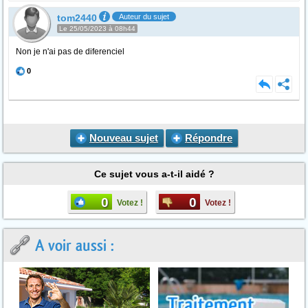
tom2440
Auteur du sujet
Le 25/05/2023 à 08h44
Non je n'ai pas de diferenciel
0
Nouveau sujet
Répondre
Ce sujet vous a-t-il aidé ?
0
0
Votez !
Votez !
A voir aussi :