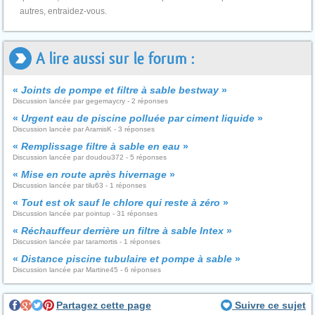
autres, entraidez-vous.
A lire aussi sur le forum :
«
Joints de pompe et filtre à sable bestway
»
Discussion lancée par gegemaycry - 2 réponses
«
Urgent eau de piscine polluée par ciment liquide
»
Discussion lancée par AramisK - 3 réponses
«
Remplissage filtre à sable en eau
»
Discussion lancée par doudou372 - 5 réponses
«
Mise en route après hivernage
»
Discussion lancée par tilu63 - 1 réponses
«
Tout est ok sauf le chlore qui reste à zéro
»
Discussion lancée par pointup - 31 réponses
«
Réchauffeur derrière un filtre à sable Intex
»
Discussion lancée par taramortis - 1 réponses
«
Distance piscine tubulaire et pompe à sable
»
Discussion lancée par Martine45 - 6 réponses
Partagez cette page
Suivre ce sujet