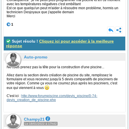
Consequence : je ne peux plus programmer ma piscine et en ce moment
avec les températures négatives c'est embêtant
Est ce que quelqu'un peut m'aider à résoudre mon problème, hormis un
technicien Desjoyaux que j'appelle demain
Merci
1
Sujet résolu !
Cliquez ici pour accéder à la meilleure
réponse
Auto-promo
Ne vous prenez pas la tête pour la construction d'une piscine...
Allez dans la section devis création de piscine du site, remplissez le
formulaire et vous recevrez jusqu'à 5 devis comparatifs de pisciniers de
votre région. Comme ça vous ne courrez plus après les pisciniers, c'est
eux qui viennent à vous
C'est ici :
http://www.forumpiscine.com/devis_piscine/0-74-
devis_creation_de_piscine.php
Champy21
Le 18/01/2022 à 17h42