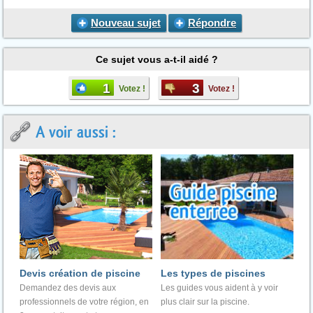
Nouveau sujet
Répondre
Ce sujet vous a-t-il aidé ?
1
3
Votez !
Votez !
A voir aussi :
Devis création de piscine
Les types de piscines
Demandez des devis aux
Les guides vous aident à y voir
professionnels de votre région, en
plus clair sur la piscine.