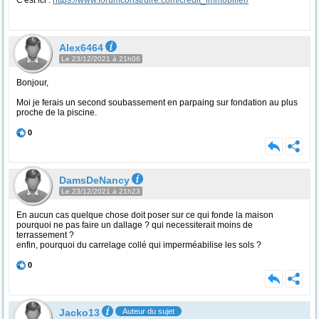
C'est ici :
https://www.forumconstruire.com/credit_immobilier/
Alex6464
Le 23/12/2021 à 21h06
Bonjour,
Moi je ferais un second soubassement en parpaing sur fondation au plus
proche de la piscine.
0
DamsDeNancy
Le 23/12/2021 à 21h23
En aucun cas quelque chose doit poser sur ce qui fonde la maison
pourquoi ne pas faire un dallage ? qui necessiterait moins de
terrassement ?
enfin, pourquoi du carrelage collé qui imperméabilise les sols ?
0
Jacko13
Auteur du sujet