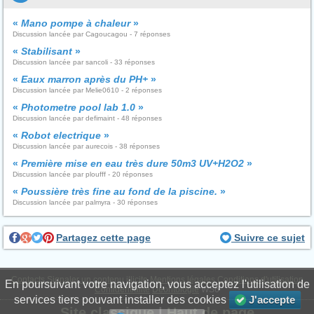
«
Mano pompe à chaleur
»
Discussion lancée par Cagoucagou - 7 réponses
«
Stabilisant
»
Discussion lancée par sancoli - 33 réponses
«
Eaux marron après du PH+
»
Discussion lancée par Melie0610 - 2 réponses
«
Photometre pool lab 1.0
»
Discussion lancée par defimaint - 48 réponses
«
Robot electrique
»
Discussion lancée par aurecois - 38 réponses
«
Première mise en eau très dure 50m3 UV+H2O2
»
Discussion lancée par ploufff - 20 réponses
«
Poussière très fine au fond de la piscine.
»
Discussion lancée par palmyra - 30 réponses
Partagez cette page
Suivre ce sujet
Contacts
Signaler un contenu illicite
Mentions légales
Conditions d'utilisation
En poursuivant votre navigation, vous acceptez l'utilisation de
Confidentialité
Déontologie
WS6
services tiers pouvant installer des cookies
J'accepte
Site classique
|
Haut de page