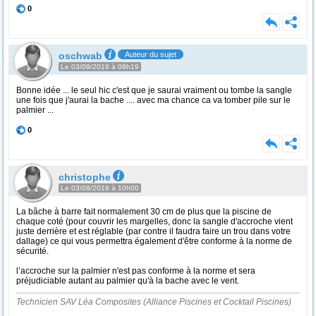
0
oschwab
Auteur du sujet
Le 03/09/2019 à 09h19
Bonne idée ... le seul hic c'est que je saurai vraiment ou tombe la sangle
une fois que j'aurai la bache .... avec ma chance ca va tomber pile sur le
palmier ...
0
christophe
Le 03/09/2019 à 10h00
La bâche à barre fait normalement 30 cm de plus que la piscine de
chaque coté (pour couvrir les margelles, donc la sangle d'accroche vient
juste derrière et est réglable (par contre il faudra faire un trou dans votre
dallage) ce qui vous permettra également d'être conforme à la norme de
sécurité.
l’accroche sur la palmier n'est pas conforme à la norme et sera
préjudiciable autant au palmier qu'à la bache avec le vent.
Technicien SAV Léa Composites (Alliance Piscines et Cocktail Piscines)