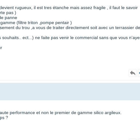
evient rugueux, il est tres étanche mais assez fragile , il faut le savoir
rte pas )
 de panne
 gamme (filtre triton ,pompe pentair )
ement du trou ,a vous de traiter directement soit avec un terrassier d
os souhaits.. ect...) ne faite pas venir le commercial sans que vous n'aye
ur
haute performance et non le premier de gamme silico argileux.
mps ?