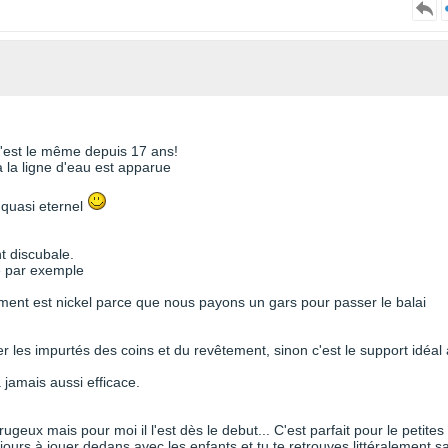
'est le même depuis 17 ans!
à la ligne d'eau est apparue
 quasi eternel
t discubale.
e par exemple
nt est nickel parce que nous payons un gars pour passer le balai
rer les impurtés des coins et du revêtement, sinon c'est le support idéal
 jamais aussi efficace.
ugeux mais pour moi il l'est dès le debut... C'est parfait pour le petites
jours à jouer dedans avec les enfants et tu te retrouves littéralement s