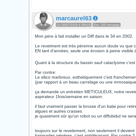
marcaurel63
Le 30/07/2019 à 09h16
Env. 100 message
Mon père à fait installer un Diff dans le 34 en 2002.
Le revetment est très pérenne aucun doute vu que c
EN tant d'années, seule une érosion à peine visible 
Quant à la structure du bassin sauf cataclysme c'est
Par contre:
Le silico marbreux, esthetiquement c'est franchemen
(par rapport à un beau carrelage ou une mmosaiqu
ça demande un entretien METICULEUX, notre revetme
aspirateur 1fois/semaine en saison.
il faut vraiment passer la brosse d'un balai pour reti
algues et autres crasses.
je quasiment sûr qu'un robot ou un diffubidul ne sera
toujours sur le revetement, non seulement il devient r
baignades pépères, c'est antidérapant. Par contre 2 