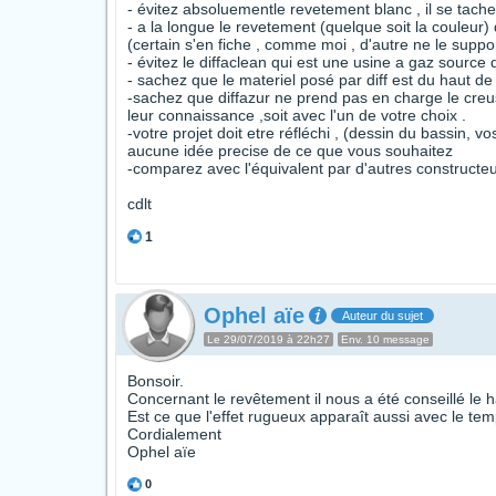
- évitez absoluementle revetement blanc , il se tache
- a la longue le revetement (quelque soit la couleur) d
(certain s'en fiche , comme moi , d'autre ne le suppo
- évitez le diffaclean qui est une usine a gaz source
- sachez que le materiel posé par diff est du haut de
-sachez que diffazur ne prend pas en charge le creus
leur connaissance ,soit avec l'un de votre choix .
-votre projet doit etre réfléchi , (dessin du bassin, v
aucune idée precise de ce que vous souhaitez
-comparez avec l'équivalent par d'autres constructe
cdlt
1
Ophel aïe
Auteur du sujet
Le 29/07/2019 à 22h27
Env. 10 message
Bonsoir.
Concernant le revêtement il nous a été conseillé le 
Est ce que l'effet rugueux apparaît aussi avec le te
Cordialement
Ophel aïe
0