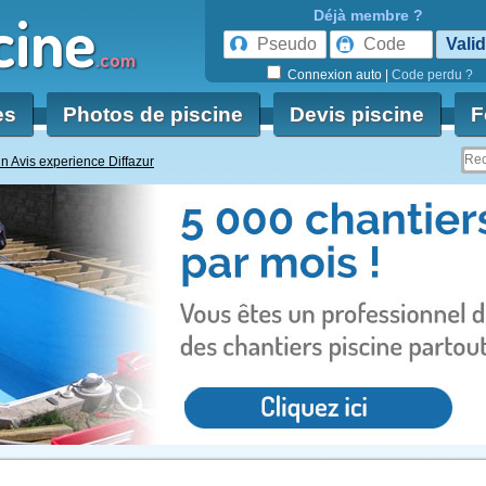
cine
Déjà membre ?
.com
Connexion auto
|
Code perdu ?
es
Photos de piscine
Devis piscine
F
n Avis experience Diffazur