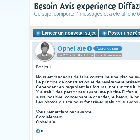
Besoin Avis experience Diffaz
Ce sujet comporte 7 messages et a été affiché 6
Lancer un
nouveau sujet
Poster une
ré
Ophel aïe
Auteur du sujet
Le 27/07/2019 à 15h56
Env. 10 message
Bonjour.
Nous envisageons de faire construire une piscine ave
Le principe de construction et de revêtement présent
Cependant en regardant les forums, nous avons lu bcp
Y aurait il des personnes ayant une piscine Diffazu
aussi positive, concernant le chantier, le béton, le r
Les photos du site nous font rêver mais nous avons
Vous remerciant par avance.
Cordialement
Ophel aïe
0