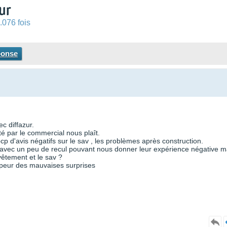
ur
.076 fois
ponse
c diffazur.
é par le commercial nous plaît.
 d'avis négatifs sur le sav , les problèmes après construction.
r, avec un peu de recul pouvant nous donner leur expérience négative m
evêtement et le sav ?
 peur des mauvaises surprises