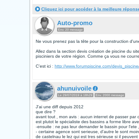
Cliquez ici pour accéder à la meilleure répons
Auto-promo
Env. 20 message
Ne vous prenez pas la tête pour la construction d'une
Allez dans la section devis création de piscine du si
pisciniers de votre région. Comme ça vous ne courrez
C'est ici :
http://www.forumpiscine.com/devis_piscine
ahunuivoile
Le 29/07/2019 à 18h29
Env. 2000 message
J'ai une diff depuis 2012
que dire ?
avant tout , mon avis : aucun interret de passer par d
est plutot le spécialiste des bassins a forme libre a
-ensuite : ne pas leur demander le bassin pour l'ete ,
- certaine agence sont serieuse, d'autre le sont moi
de castelnau le lez qui est tres sérieuse si il peuven