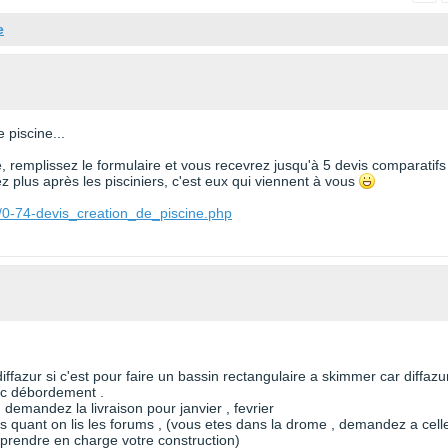
e
 piscine...
te, remplissez le formulaire et vous recevrez jusqu'à 5 devis comparatifs
 plus après les pisciniers, c'est eux qui viennent à vous
/0-74-devis_creation_de_piscine.php
iffazur si c'est pour faire un bassin rectangulaire a skimmer car diffazu
vec débordement .
 demandez la livraison pour janvier , fevrier
ns quant on lis les forums , (vous etes dans la drome , demandez a cell
t prendre en charge votre construction)