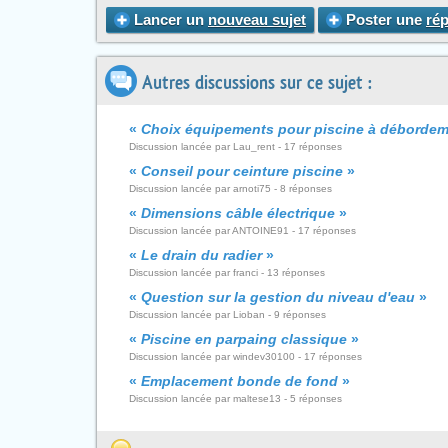
Lancer un
nouveau sujet
Poster une
ré
Autres discussions sur ce sujet :
«
Choix équipements pour piscine à débordem
Discussion lancée par Lau_rent - 17 réponses
«
Conseil pour ceinture piscine
»
Discussion lancée par arnoti75 - 8 réponses
«
Dimensions câble électrique
»
Discussion lancée par ANTOINE91 - 17 réponses
«
Le drain du radier
»
Discussion lancée par franci - 13 réponses
«
Question sur la gestion du niveau d'eau
»
Discussion lancée par Lioban - 9 réponses
«
Piscine en parpaing classique
»
Discussion lancée par windev30100 - 17 réponses
«
Emplacement bonde de fond
»
Discussion lancée par maltese13 - 5 réponses