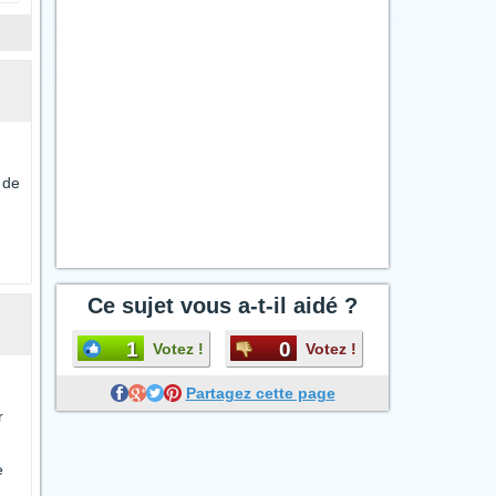
 de
Ce sujet vous a-t-il aidé ?
1
0
Votez !
Votez !
Partagez cette page
r
e