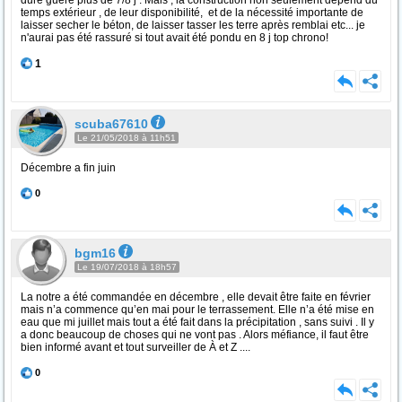
dure guère plus de 7/8 j . Mais , la construction non seulement dépend du
temps extérieur , de leur disponibilité, et de la nécessité importante de
laisser secher le béton, de laisser tasser les terre après remblai etc... je
n'aurai pas été rassuré si tout avait été pondu en 8 j top chrono!
1
scuba67610
Le 21/05/2018 à 11h51
Décembre a fin juin
0
bgm16
Le 19/07/2018 à 18h57
La notre a été commandée en décembre , elle devait être faite en février
mais n’a commence qu’en mai pour le terrassement. Elle n’a été mise en
eau que mi juillet mais tout a été fait dans la précipitation , sans suivi . Il y
a donc beaucoup de choses qui ne vont pas . Alors méfiance, il faut être
bien informé avant et tout surveiller de À et Z ....
0