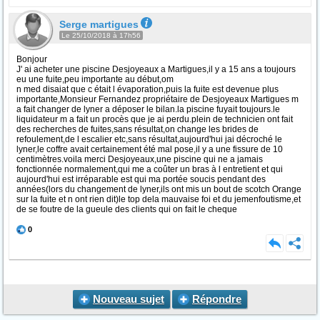
Serge martigues
Le 25/10/2018 à 17h56
Bonjour
J' ai acheter une piscine Desjoyeaux a Martigues,il y a 15 ans a toujours
eu une fuite,peu importante au début,om
n med disaiat que c était l évaporation,puis la fuite est devenue plus
importante,Monsieur Fernandez propriétaire de Desjoyeaux Martigues m
a fait changer de lyner a déposer le bilan.la piscine fuyait toujours.le
liquidateur m a fait un procès que je ai perdu.plein de technicien ont fait
des recherches de fuites,sans résultat,on change les brides de
refoulement,de l escalier etc,sans résultat,aujourd'hui jai décroché le
lyner,le coffre avait certainement été mal pose,il y a une fissure de 10
centimètres.voila merci Desjoyeaux,une piscine qui ne a jamais
fonctionnée normalement,qui me a coûter un bras à l entretient et qui
aujourd'hui est irréparable est qui ma portée soucis pendant des
années(lors du changement de lyner,ils ont mis un bout de scotch Orange
sur la fuite et n ont rien dit)le top dela mauvaise foi et du jemenfoutisme,et
de se foutre de la gueule des clients qui on fait le cheque
0
Nouveau sujet
Répondre