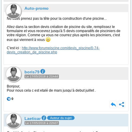
Auto-promo
Ne vous prenez pas la tête pour la construction d'une piscine...
Allez dans la section devis création de piscine du site, remplissez le
formulaire et vous recevrez jusqu'à 5 devis comparatifs de pisciniers de
votre région. Comme ça vous ne courrez plus après les pisciniers, c'est
eux qui viennent à vous
C'est ici :
http://www.forumpiscine.com/devis_piscine/0-74-
devis_creation_de_piscine.php
boris79
Le 17/05/2018 à 21h44
Bonjour,
Pour nous cela c est etalé de mars jusqu’à debut juillet .
0
Laeticar
Auteur du sujet
Le 17/05/2018 à 22h07