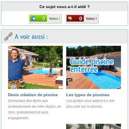
Ce sujet vous a-t-il aidé ?
0
0
Votez !
Votez !
A voir aussi :
Devis création de piscine
Les types de piscines
Demandez des devis aux
Les guides vous aident à y voir
professionnels de votre région, en
plus clair sur la piscine.
3mn, gratuitement et sans
engagement.