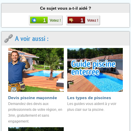
Ce sujet vous a-t-il aidé ?
1
1
Votez !
Votez !
A voir aussi :
Devis piscine maçonnée
Les types de piscines
Demandez des devis aux
Les guides vous aident à y voir
professionnels de votre région, en
plus clair sur la piscine.
3mn, gratuitement et sans
engagement.