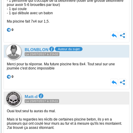
- 1 personne qui s'occupe de la betonnière (louer une grosse betonniere
pour avoir 5-6 brouettes par tour)
- 1 qui coule
- 1 qui débule avec un baton
Ma piscine fait 7x4 sur 1,5.
0
BLONBLON
Auteur du sujet
Le 23/07/2017 à 21h32
Merci pour ta réponse. Ma future piscine fera 8x4. Tout seul sur une
journée c'est donc impossible
0
Matt-d
Le 23/07/2017 à 22h11
Ouai tout seul tu auras du mal.
Mais si tu regardes les récits de certaines piscine beton, ils y en a
plusieurs qui ont coulé leur murs au fur et à mesure qu'ils les montaient.
J'ai trouvé ça assez étonnant.