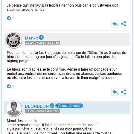
Je pense qu'il ne faut pas trop traîner non plus car le polystyrène doit
s’abîmer avec le temps
0
Matt-d
Le 24/07/2017 à 08h25
Pour la mienne, j'ai fait 8 bigbags de mélange de 750kg. Tu as 5 rangs de
blocs, donc un rang par jour c'est jouable. Ca te fait un peu plus d'un
bigbag par jour.
Le blocs sont fragiles, je te confirme. Pense a faire un poncage et un
enduit aux endroit qui ne seront pas droits ou abimés. J'avais quelques
écarts entre les blocs et ca se voit a travers le liner malgré la feutrine.
0
BLONBLON
Auteur du sujet
Le 24/07/2017 à 09h01
Merci des conseils.
Je ne pensais pas qu'il fallait poncer et mettre de l'enduit!
Il y a peut être plusieurs qualités de bloc polystyrène.
Je suis au début de mon projet, il va falloir que je regarde tout ça!