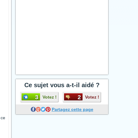
Ce sujet vous a-t-il aidé ?
3
2
Votez !
Votez !
Partagez cette page
 ce