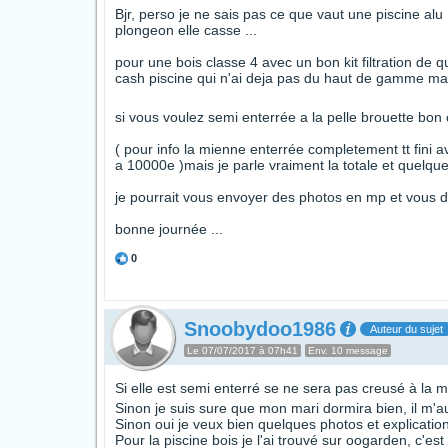
Bjr, perso je ne sais pas ce que vaut une piscine alu
plongeon elle casse ...
pour une bois classe 4 avec un bon kit filtration de q
cash piscine qui n'ai deja pas du haut de gamme mais 
si vous voulez semi enterrée a la pelle brouette bon c
( pour info la mienne enterrée completement tt fini av
a 10000e )mais je parle vraiment la totale et quelque
je pourrait vous envoyer des photos en mp et vous d
bonne journée ...
0
Snoobydoo1986
Auteur du sujet
Le 07/07/2017 à 07h41
Env. 10 message
Si elle est semi enterré se ne sera pas creusé à la m
Sinon je suis sure que mon mari dormira bien, il m'a
Sinon oui je veux bien quelques photos et explication
Pour la piscine bois je l'ai trouvé sur oogarden, c'e