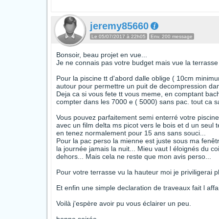
jeremy85660
Le 05/07/2017 à 22h05
Env. 200 message
Bonsoir, beau projet en vue...
Je ne connais pas votre budget mais vue la terrasse q
Pour la piscine tt d'abord dalle oblige ( 10cm minimu
autour pour permettre un puit de decompression dan
Deja ca si vous fete tt vous meme, en comptant bache
compter dans les 7000 e ( 5000) sans pac. tout ca sa
Vous pouvez parfaitement semi enterré votre piscine a
avec un film delta ms picot vers le bois et d un seu
en tenez normalement pour 15 ans sans souci...
Pour la pac perso la mienne est juste sous ma fenêt
la journée jamais la nuit... Mieu vaut l éloignés du 
dehors... Mais cela ne reste que mon avis perso...
Pour votre terrasse vu la hauteur moi je priviligerai p
Et enfin une simple declaration de traveaux fait l affai
Voilà j'espère avoir pu vous éclairer un peu.