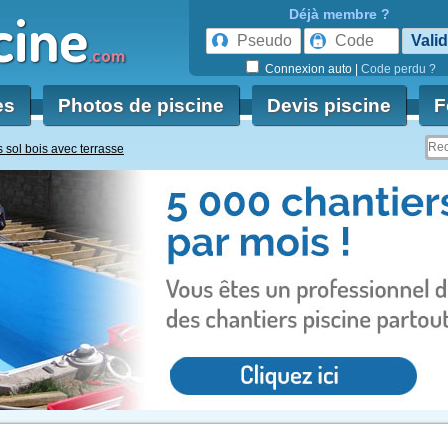
cine
Déjà membre ?
.com
Connexion auto
|
Code perdu ?
es
Photos de piscine
Devis piscine
F
s sol bois avec terrasse