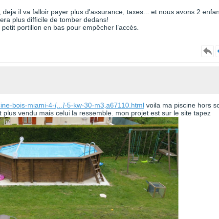
, deja il va falloir payer plus d'assurance, taxes... et nous avons 2 enfa
 sera plus difficile de tomber dedans!
n petit portillon en bas pour empêcher l’accès.
cine-bois-miami-4-
[...]
-5-kw-30-m3,a67110.html
voila ma piscine hors so
 plus vendu mais celui la ressemble. mon projet est sur le site tapez