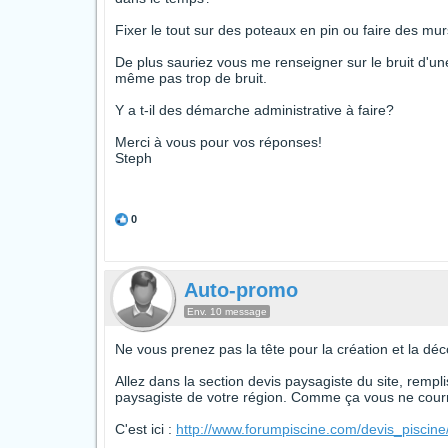
Fixer le tout sur des poteaux en pin ou faire des mu
De plus sauriez vous me renseigner sur le bruit d'u
même pas trop de bruit.
Y a t-il des démarche administrative à faire?
Merci à vous pour vos réponses!
Steph
[font="Helvetica Neue",Helvetica,sans-serif]
Enregistrer
[font="Helvetica Neue",Helvetica,sans-serif]
Enregistrer
0
Auto-promo
Env. 10 message
Ne vous prenez pas la tête pour la création et la déco
Allez dans la section devis paysagiste du site, rempl
paysagiste de votre région. Comme ça vous ne courre
C'est ici :
http://www.forumpiscine.com/devis_piscin