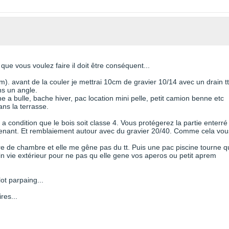
ue vous voulez faire il doit être conséquent...
m). avant de la couler je mettrai 10cm de gravier 10/14 avec un drain tt
s un angle.
 a bulle, bache hiver, pac location mini pelle, petit camion benne etc
ns la terrasse.
 condition que le bois soit classe 4. Vous protégerez la partie enterré
l tenant. Et remblaiement autour avec du gravier 20/40. Comme cela vou
re de chambre et elle me gêne pas du tt. Puis une pac piscine tourne 
coin vie extérieur pour ne pas qu elle gene vos aperos ou petit aprem
lot parpaing...
res...