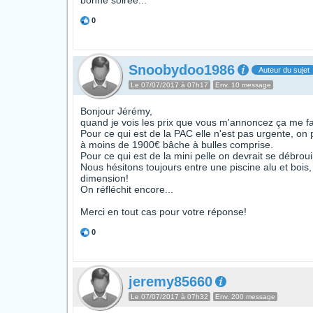
bonne soirée...
0
Snoobydoo1986
Auteur du sujet
Le 07/07/2017 à 07h17
Env. 10 message
Bonjour Jérémy,
quand je vois les prix que vous m'annoncez ça me fa
Pour ce qui est de la PAC elle n'est pas urgente, on
à moins de 1900€ bâche à bulles comprise.
Pour ce qui est de la mini pelle on devrait se débroui
Nous hésitons toujours entre une piscine alu et bois
dimension!
On réfléchit encore...
Merci en tout cas pour votre réponse!
0
jeremy85660
Le 07/07/2017 à 07h32
Env. 200 message