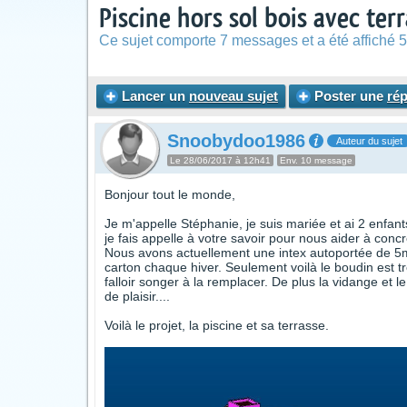
Piscine hors sol bois avec ter
Ce sujet comporte 7 messages et a été affiché 5
Lancer un
nouveau sujet
Poster une
ré
Snoobydoo1986
Auteur du sujet
Le 28/06/2017 à 12h41
Env. 10 message
Bonjour tout le monde,
Je m'appelle Stéphanie, je suis mariée et ai 2 enfan
je fais appelle à votre savoir pour nous aider à concr
Nous avons actuellement une intex autoportée de 5m
carton chaque hiver. Seulement voilà le boudin est tr
falloir songer à la remplacer. De plus la vidange et 
de plaisir....
Voilà le projet, la piscine et sa terrasse.