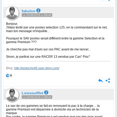
fabulon
Le 02/06/2018 à 08h46
Bonjour,
J'étais tenté par une poolex selection 125, en la commandant sur le net,
mais ton message m'inquiète...
Pourquoi le SAV poolex serait différent entre la gamme Selection et la
gamme Premium ???
Je cherche pas mal d'avis sur ces PAC avant de me lancer...
Sinon, je partirai sur une RACER 13 vendue par Cas* Pisc*
Blog:
http://pistoche46.over-blog.com/
0
Loicsoufflet
Le 02/06/2018 à 09h23
Le sav de ces gammes se fait en renvoyant la pac à ta charge.... la
gamme Premium est dépannée à domicile via un technicien de la
marque.
Par contre, la gamme Premium n est vendue que par des pros ayant