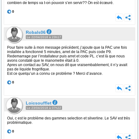
combien de temps va t-on pouvoir s’en servir?? On est écœuré.
0
Robals06
Le 22/04/2018 à 23h17
Pour faire suite à mon message précédent, j’ajoute que la PAC une fois
installée a fonctionné 5 minutes, arret de la PAC puis code P9.
Redemarrage par l’installateur puis arret et code PL. c’est là que nous
avons constaté que le manometre était à 0.
Apres un contact au SAV, on nous dit que vraisembablement, il n’y avait
pas de liquide frogrifique.
Est ce quelqu’un a connu ce problème ? Merci d’avance.
0
Loicsoufflet
Le 23/04/2018 à 07h22
Oui, c est le problème des gammes selection et silverline. Le SAV est très
problématique.
0