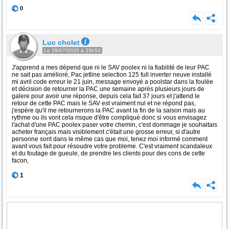
0
Luc cholet
Le 29/07/2020 à 23h53
J'apprend a mes dépend que ni le SAV poolex ni la fiabilité de leur PAC
ne sait pas amélioré, Pac jetline selection 125 full inverter neuve installé
mi avril code erreur le 21 juin, message envoyé a poolstar dans la foulée
et décision de retourner la PAC une semaine après plusieurs jours de
galere pour avoir une réponse, depuis cela fait 37 jours et j'attend le
retour de cette PAC mais le SAV est vraiment nul et ne répond pas,
j'espère qu'il me retournerons la PAC avant la fin de la saison mais au
rythme ou ils vont cela risque d'être compliqué donc si vous envisagez
l'achat d'une PAC poolex paser votre chemin, c'est dommage je souhaitais
acheter français mais visiblement c'était une grosse erreur, si d'autre
personne sont dans le même cas que moi, tenez moi informé comment
avant vous fait pour résoudre votre probleme. C'est vraiment scandaleux
et du foutage de gueule, de prendre les clients pour des cons de cette
facon,
1