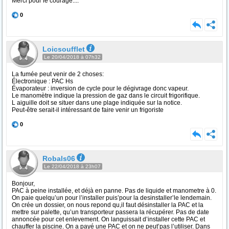
Merci pour le courage....
0
Loicsoufflet
Le 20/04/2018 à 07h32
La fumée peut venir de 2 choses:
Électronique : PAC Hs
Évaporateur : inversion de cycle pour le dégivrage donc vapeur.
Le manomètre indique la pression de gaz dans le circuit frigorifique.
L aiguille doit se situer dans une plage indiquée sur la notice.
Peut-être serait-il intéressant de faire venir un frigoriste
0
Robals06
Le 22/04/2018 à 23h07
Bonjour,
PAC à peine installée, et déjà en panne. Pas de liquide et manometre à 0.
On paie quelqu’un pour l’installer puis’pour la desinstaller’le lendemain.
On crée un dossier, on nous repond qu,il faut désinstaller la PAC et la
mettre sur palette, qu’un transporteur passera la récupérer. Pas de date
annoncée pour cet enlevement. On languissait d’installer cette PAC et
chauffer la piscine. On a payé une PAC et on ne peut’pas l’utiliser. Dans