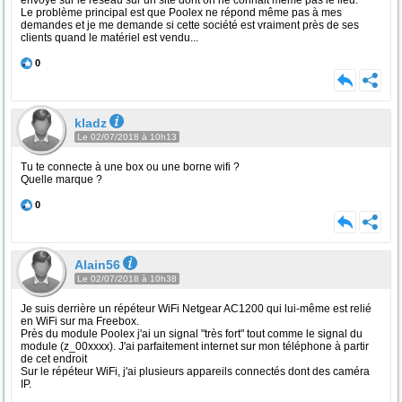
envoyé sur le réseau sur un site dont on ne connait même pas le lieu.
Le problème principal est que Poolex ne répond même pas à mes
demandes et je me demande si cette société est vraiment près de ses
clients quand le matériel est vendu...
0
kladz
Le 02/07/2018 à 10h13
Tu te connecte à une box ou une borne wifi ?
Quelle marque ?
0
Alain56
Le 02/07/2018 à 10h38
Je suis derrière un répéteur WiFi Netgear AC1200 qui lui-même est relié
en WiFi sur ma Freebox.
Près du module Poolex j'ai un signal "très fort" tout comme le signal du
module (z_00xxxx). J'ai parfaitement internet sur mon téléphone à partir
de cet endroit
Sur le répéteur WiFi, j'ai plusieurs appareils connectés dont des caméra
IP.