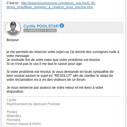
C'est ici :
http://www.forumpiscine.com/devis_piscine/0-36-
devis_chauffage_pompes_a_chaleur_pour_piscine.php
Cyrille POOLSTAR
Le 30/06/2017 à 14h32
Bonjour
je me permets de relancer votre sujet car j'ai donné des consignes suite à
votre message.
Je souhaite lire de votre main que votre problème est résolut.
Si ce n'est pas le cas il me faut le savoir pour agir.
Si votre problème est résolut, je vous demande en toute sympathie de
bien vouloir passer le sujet en "RESOLUT" afin de clarifier le statut de
votre réclamation vis à vis des visiteurs de ce forum.
Je vous remercie par avance de votre retour et me tiens à votre
disposition.
Cyrille
Représentant du fabricant Poolstar
Poolex
Waterflex
Formidra
France Sauna & Holl's