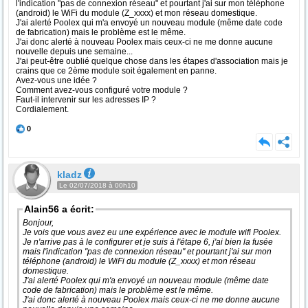
l'indication "pas de connexion réseau" et pourtant j'ai sur mon téléphone
(android) le WiFi du module (Z_xxxx) et mon réseau domestique.
J'ai alerté Poolex qui m'a envoyé un nouveau module (même date code
de fabrication) mais le problème est le même.
J'ai donc alerté à nouveau Poolex mais ceux-ci ne me donne aucune
nouvelle depuis une semaine...
J'ai peut-être oublié quelque chose dans les étapes d'association mais je
crains que ce 2ème module soit également en panne.
Avez-vous une idée ?
Comment avez-vous configuré votre module ?
Faut-il intervenir sur les adresses IP ?
Cordialement.
0
kladz
Le 02/07/2018 à 00h10
Alain56 a écrit:
Bonjour,
Je vois que vous avez eu une expérience avec le module wifi Poolex.
Je n'arrive pas à le configurer et je suis à l'étape 6, j'ai bien la fusée
mais l'indication "pas de connexion réseau" et pourtant j'ai sur mon
téléphone (android) le WiFi du module (Z_xxxx) et mon réseau
domestique.
J'ai alerté Poolex qui m'a envoyé un nouveau module (même date
code de fabrication) mais le problème est le même.
J'ai donc alerté à nouveau Poolex mais ceux-ci ne me donne aucune