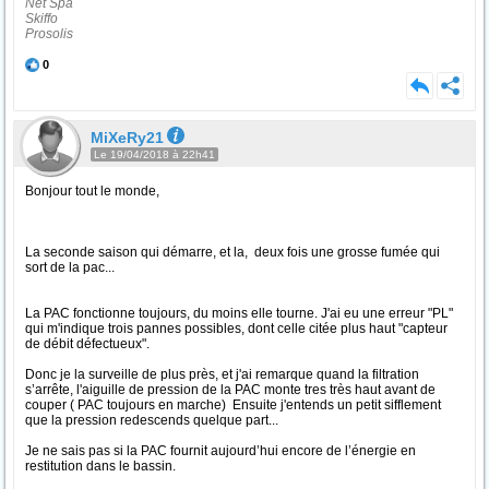
Net Spa
Skiffo
Prosolis
0
MiXeRy21
Le 19/04/2018 à 22h41
Bonjour tout le monde,
La seconde saison qui démarre, et la, deux fois une grosse fumée qui
sort de la pac...
La PAC fonctionne toujours, du moins elle tourne. J'ai eu une erreur "PL"
qui m'indique trois pannes possibles, dont celle citée plus haut "capteur
de débit défectueux".
Donc je la surveille de plus près, et j'ai remarque quand la filtration
s’arrête, l'aiguille de pression de la PAC monte tres très haut avant de
couper ( PAC toujours en marche) Ensuite j'entends un petit sifflement
que la pression redescends quelque part...
Je ne sais pas si la PAC fournit aujourd’hui encore de l’énergie en
restitution dans le bassin.