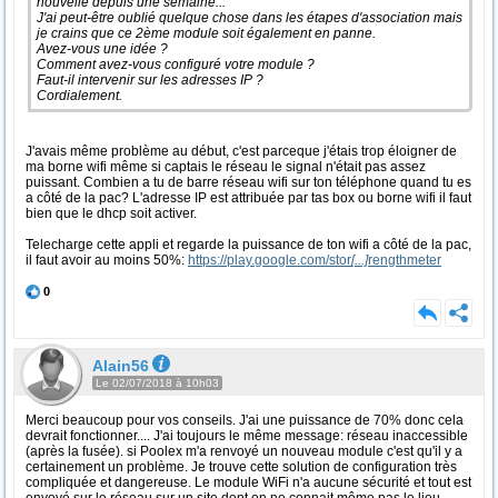
nouvelle depuis une semaine...
J'ai peut-être oublié quelque chose dans les étapes d'association mais
je crains que ce 2ème module soit également en panne.
Avez-vous une idée ?
Comment avez-vous configuré votre module ?
Faut-il intervenir sur les adresses IP ?
Cordialement.
J'avais même problème au début, c'est parceque j'étais trop éloigner de
ma borne wifi même si captais le réseau le signal n'était pas assez
puissant. Combien a tu de barre réseau wifi sur ton téléphone quand tu es
a côté de la pac? L'adresse IP est attribuée par tas box ou borne wifi il faut
bien que le dhcp soit activer.
Telecharge cette appli et regarde la puissance de ton wifi a côté de la pac,
il faut avoir au moins 50%:
https://play.google.com/stor
[...]
rengthmeter
0
Alain56
Le 02/07/2018 à 10h03
Merci beaucoup pour vos conseils. J'ai une puissance de 70% donc cela
devrait fonctionner.... J'ai toujours le même message: réseau inaccessible
(après la fusée). si Poolex m'a renvoyé un nouveau module c'est qu'il y a
certainement un problème. Je trouve cette solution de configuration très
compliquée et dangereuse. Le module WiFi n'a aucune sécurité et tout est