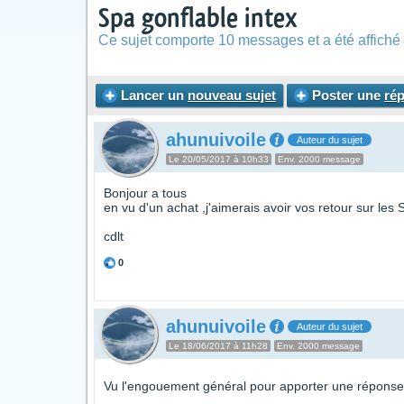
Spa gonflable intex
Ce sujet comporte 10 messages et a été affiché 
Lancer un
nouveau sujet
Poster une
ré
ahunuivoile
Auteur du sujet
Le 20/05/2017 à 10h33
Env. 2000 message
Bonjour a tous
en vu d'un achat ,j'aimerais avoir vos retour sur le
cdlt
0
ahunuivoile
Auteur du sujet
Le 18/06/2017 à 11h28
Env. 2000 message
Vu l'engouement général pour apporter une réponse