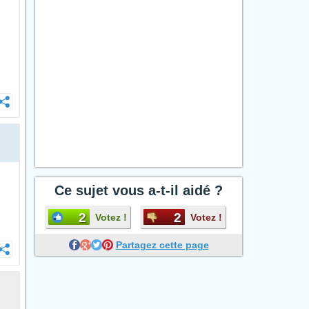
Ce sujet vous a-t-il aidé ?
2
2
Votez !
Votez !
Partagez cette page