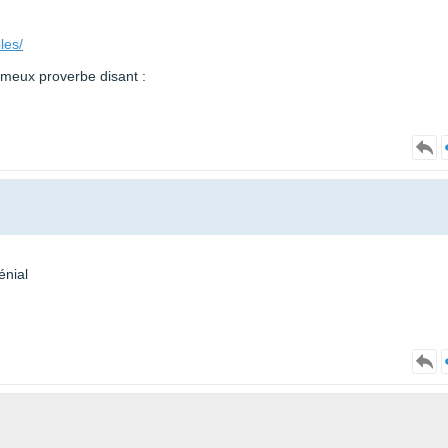
les/
ameux proverbe disant :
énial