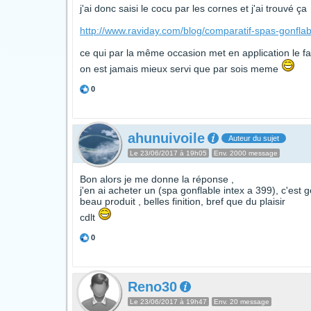
j'ai donc saisi le cocu par les cornes et j'ai trouvé ça
http://www.raviday.com/blog/comparatif-spas-gonflab
ce qui par la même occasion met en application le f
on est jamais mieux servi que par sois meme
0
ahunuivoile
Auteur du sujet
Le 23/06/2017 à 19h05
Env. 2000 message
Bon alors je me donne la réponse ,
j'en ai acheter un (spa gonflable intex a 399), c'est g
beau produit , belles finition, bref que du plaisir
cdlt
0
Reno30
Le 23/06/2017 à 19h47
Env. 20 message