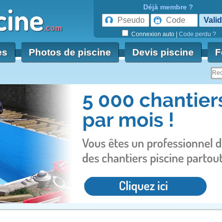
cine
Déjà membre ?
.com
Connexion auto
|
Code perdu ?
es
Photos de piscine
Devis piscine
F