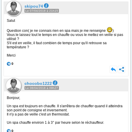
skipou74
Le 07/04/2018 à 21h15
Salut
Question con( je ne connais rien en spa mais je me renseigne
)
Vous le laissez tout le temps en chauffe ou vous le mettez en veille si pas
utilisé ?
S'il est en veille, il faut combien de temps pour qu'il retrouve sa
température ?
Merci
0
chocobo1222
Le 08/04/2018 à 09h27
Bonjour,
Un spa est toujours en chauffe. Il s'arrêtera de chauffer quand il atteindra
son point de consigne et inversement.
Il n'y a pas de veille c'est un thermostat.
Un spa chauffe environ 1 à 3° par heure selon le réchauffeur.
0