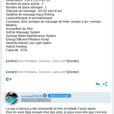
Dimensions : 230 x 155 x 91 cm
Nombre de place assise : 2
Nombre de place allongée : 1
Total jets de massage : 60 (52 eau+8 air)
Système de massage Aqua Rolling
Luminothérapie et aromathérapie
3 pompes, dont: pompes de massage de 5Hp+ pompe a air + pompe
filtration
réchauffeur de 3Kw
Soft Air Massage System
Synergy Water Maintenance System
Energy Efficient Filtration Pump
Starbrite Interior Led Light Sytem
Hybrid Heating
Capacité : 875L
[font=Verdana, Geneva, sans-serif]
[center]
[/center]
[font=Verdana, Geneva, sans-serif]
[center]
[/center]
0
scuba67610
Auteur du sujet
Le 30/03/2017 à 22h08
La spa ci dessus a été commandé et livré et installé 5 jours après.
Pour en avoir déjà essayé chez des amis, je peux vous dire que c'est une