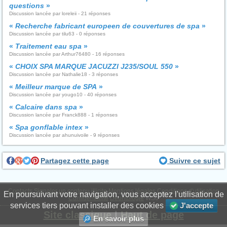
questions
»
Discussion lancée par loreleii - 21 réponses
«
Recherche fabricant europeen de couvertures de spa
»
Discussion lancée par tilu63 - 0 réponses
«
Traitement eau spa
»
Discussion lancée par Arthur76480 - 16 réponses
«
CHOIX SPA MARQUE JACUZZI J235/SOUL 550
»
Discussion lancée par Nathalie18 - 3 réponses
«
Meilleur marque de SPA
»
Discussion lancée par yougo10 - 40 réponses
«
Calcaire dans spa
»
Discussion lancée par Franck888 - 1 réponses
«
Spa gonflable intex
»
Discussion lancée par ahunuivoile - 9 réponses
Partagez cette page
Suivre ce sujet
Contacts
Signaler un contenu illicite
Mentions légales
Conditions d'utilisation
En poursuivant votre navigation, vous acceptez l'utilisation de
Confidentialité
Déontologie
WS6
services tiers pouvant installer des cookies
J'accepte
Site classique
|
Haut de page
En savoir plus