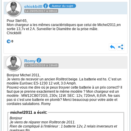
chickbilll
Auteur du sujet
Le 29/05/2017 à 08h11
Pour Stef-65,
Mon chargeur a les mêmes caractéristiques que celui de Michel2011,en
sortie 13,7v et 2 A. Surveiller le Diamètre de la prise mâle.
Chickbilll
0
Romy
Le 29/05/2018 à 19h46
Bonjour Michel 2011,
Je viens de recevoir un ancien Rolltrot beige. La batterie est hs. C’est un
modèle Eurösec ES-1230 12 volt, 3.0 Amph.
Pouvez-vous me dire où je peux trouver cette batterie à un prix correct? Il
faut que je prenne exactement le même modèle ? Mon chargeur est un
modèle : MW12CB072GS, 230v, 11W. SEC: 12v, 720mA, 8,6VA. Ne sais
pas si c’est une batterie en plomb? Merci beaucoup pour votre aide et
cordiales salutations. Romy
michel2011 a écrit:
Bonjour
Je viens de réparer mon Rolltrot de 2011.
Rien de compliqué à l'intérieur : 1 batterie 12v, 2 relais inverseurs et
quelques fils.