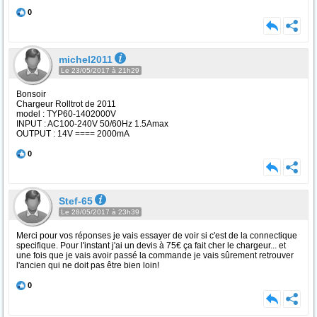
0
michel2011
Le 23/05/2017 à 21h29
Bonsoir
Chargeur Rolltrot de 2011
model : TYP60-1402000V
INPUT : AC100-240V 50/60Hz 1.5Amax
OUTPUT : 14V ==== 2000mA
0
Stef-65
Le 28/05/2017 à 23h39
Merci pour vos réponses je vais essayer de voir si c'est de la connectique
specifique. Pour l'instant j'ai un devis à 75€ ça fait cher le chargeur... et
une fois que je vais avoir passé la commande je vais sûrement retrouver
l'ancien qui ne doit pas être bien loin!
0