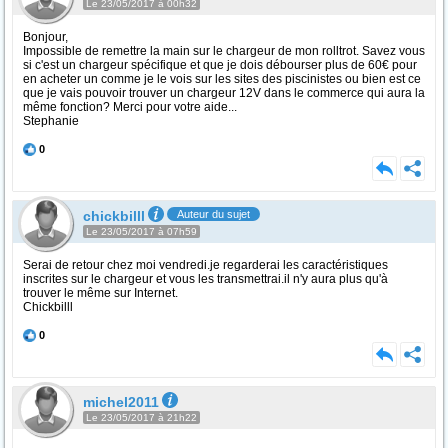
Le 23/05/2017 à 00h32
Bonjour,
Impossible de remettre la main sur le chargeur de mon rolltrot. Savez vous
si c'est un chargeur spécifique et que je dois débourser plus de 60€ pour
en acheter un comme je le vois sur les sites des piscinistes ou bien est ce
que je vais pouvoir trouver un chargeur 12V dans le commerce qui aura la
même fonction? Merci pour votre aide...
Stephanie
0
chickbilll
Auteur du sujet
Le 23/05/2017 à 07h59
Serai de retour chez moi vendredi.je regarderai les caractéristiques
inscrites sur le chargeur et vous les transmettrai.il n'y aura plus qu'à
trouver le même sur Internet.
Chickbilll
0
michel2011
Le 23/05/2017 à 21h22