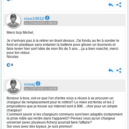
nico13012
Le 27/04/2020 à 09h16
Merci bcp Michel,
Je n'arrivais pas à la retirer en tirant dessus. J'ai fondu au fer à sonder le
fond en plastique sans entamer la batterie pour glisser un tournevis et
faire levier hier soir! idée de mon fils de 5 ans... ça a bien marché, merci
pour ton retour.
Nicolas
0
romaj
Le 17/07/2020 à 14h56
Bonjour à tous, est-ce que l'un d'entre vous a réussi à se procurer un
chargeur de remplacement pour le rolltrot? Le mien est fendu et les 2
propositions que je trouve sur internet sont à 89€... cher pour un simple
chargeur!
Comment savoir si les chargeurs communs sont bien adaptés (notamment
la prise mâle qui rentre dans l'appareil)? Pensez vous qu'un chargeur
universel (avec plusieurs fiches) pourrait faire l'affaire?
Sui vous avez des tuyaux, je suis preneur!