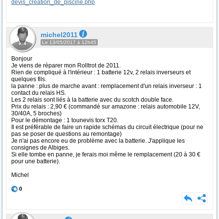
devis_creation_de_piscine.php
michel2011
Le 13/05/2017 à 12h45
Bonjour
Je viens de réparer mon Rolltrot de 2011.
Rien de compliqué à l'intérieur : 1 batterie 12v, 2 relais inverseurs et
quelques fils.
la panne : plus de marche avant : remplacement d'un relais inverseur : 1
contact du relais HS.
Les 2 relais sont liés à la batterie avec du scotch double face.
Prix du relais : 2,90 € (commandé sur amazone : relais automobile 12V,
30/40A, 5 broches)
Pour le démontage : 1 tounevis torx T20.
Il est préférable de faire un rapide schémas du circuit électrique (pour ne
pas se poser de questions au remontage)
Je n'ai pas encore eu de problème avec la batterie. J'applique les
consignes de Albiges.
Si elle tombe en panne, je ferais moi même le remplacement (20 à 30 €
pour une batterie).
Michel
0