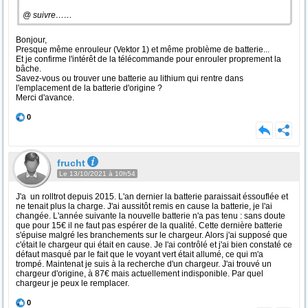
@ suivre……
Bonjour,
Presque même enrouleur (Vektor 1) et même problème de batterie...
Et je confirme l'intérêt de la télécommande pour enrouler proprement la
bâche.
Savez-vous ou trouver une batterie au lithium qui rentre dans
l'emplacement de la batterie d'origine ?
Merci d'avance.
0
frucht
Le 13/10/2021 à 10h54
J'a un rolltrot depuis 2015. L'an dernier la batterie paraissait éssouflée et
ne tenait plus la charge. J'ai aussitôt remis en cause la batterie, je l'ai
changée. L'année suivante la nouvelle batterie n'a pas tenu : sans doute
que pour 15€ il ne faut pas espérer de la qualité. Cette dernière batterie
s'épuise malgré les branchements sur le chargeur. Alors j'ai supposé que
c'était le chargeur qui était en cause. Je l'ai contrôlé et j'ai bien constaté ce
défaut masqué par le fait que le voyant vert était allumé, ce qui m'a
trompé. Maintenat je suis à la recherche d'un chargeur. J'ai trouvé un
chargeur d'origine, à 87€ mais actuellement indisponible. Par quel
chargeur je peux le remplacer.
0