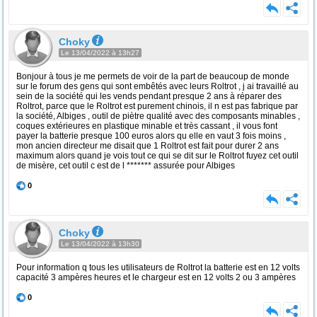
Choky
Le 13/04/2022 à 13h27
Bonjour à tous je me permets de voir de la part de beaucoup de monde
sur le forum des gens qui sont embêtés avec leurs Roltrot , j ai travaillé au
sein de la société qui les vends pendant presque 2 ans à réparer des
Roltrot, parce que le Roltrot est purement chinois, il n est pas fabrique par
la société, Albiges , outil de piètre qualité avec des composants minables ,
coques extérieures en plastique minable et très cassant , il vous font
payer la batterie presque 100 euros alors qu elle en vaut 3 fois moins ,
mon ancien directeur me disait que 1 Roltrot est fait pour durer 2 ans
maximum alors quand je vois tout ce qui se dit sur le Roltrot fuyez cet outil
de misère, cet outil c est de l ******* assurée pour Albiges
0
Choky
Le 13/04/2022 à 13h30
Pour information q tous les utilisateurs de Roltrot la batterie est en 12 volts
capacité 3 ampères heures et le chargeur est en 12 volts 2 ou 3 ampères
0