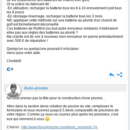
de vie (expérience des batteries de chariot élec golf).
Or la notice du fabricant dit :
-En utilisation, recharger la batterie tous les 8 à 10 enroulement (soit tous
les 8 jours)
-En stockage-hivernage, recharger la batterie tous les 3 mois.
NB: appliquer cette méthode sur une batterie au plomb d'un chariot de
golf est formellement déconseillé.
Ces batteries de Rolltrot (ou tout autre enrouleur similaire) n'obéiraient-
elles pas aux règles des batteries au plomb ?
Ma crainte est de voir à nouveau mon enrouleur en panne prématurément
avec 500 € de réparation !
Quelqu'un ou quelqu'une pourrait-il m'éclairer.
merci pour votre aide.
Chickbilll
0
Auto-promo
Ne vous prenez pas la tête pour la construction d'une piscine...
Allez dans la section devis création de piscine du site, remplissez le
formulaire et vous recevrez jusqu'à 5 devis comparatifs de pisciniers de
votre région. Comme ça vous ne courrez plus après les pisciniers, c'est
eux qui viennent à vous
C'est ici :
http://www.forumpiscine.com/devis_piscine/0-74-