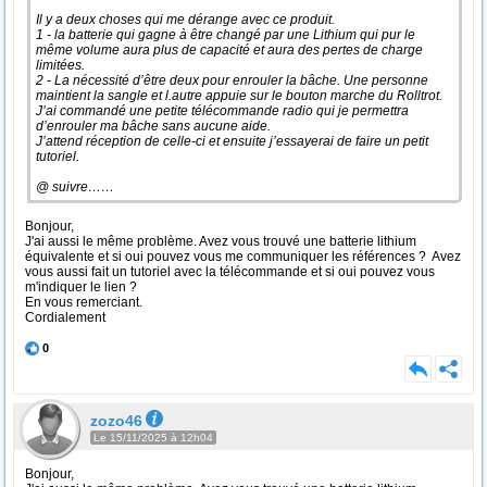
Il y a deux choses qui me dérange avec ce produit.
1 - la batterie qui gagne à être changé par une Lithium qui pur le
même volume aura plus de capacité et aura des pertes de charge
limitées.
2 - La nécessité d’être deux pour enrouler la bâche. Une personne
maintient la sangle et l.autre appuie sur le bouton marche du Rolltrot.
J’ai commandé une petite télécommande radio qui je permettra
d’enrouler ma bâche sans aucune aide.
J’attend réception de celle-ci et ensuite j’essayerai de faire un petit
tutoriel.
@ suivre……
Bonjour,
J'ai aussi le même problème. Avez vous trouvé une batterie lithium
équivalente et si oui pouvez vous me communiquer les références ? Avez
vous aussi fait un tutoriel avec la télécommande et si oui pouvez vous
m'indiquer le lien ?
En vous remerciant.
Cordialement
0
zozo46
Le 15/11/2025 à 12h04
Bonjour,