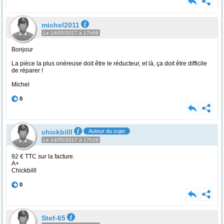
michel2011
Le 14/05/2017 à 17h09
Bonjour
La pièce la plus onéreuse doit être le réducteur, et là, ça doit être difficile
de réparer !
Michel
0
chickbilll
Auteur du sujet
Le 14/05/2017 à 17h19
92 € TTC sur la facture.
A+
Chickbilll
0
Stef-65