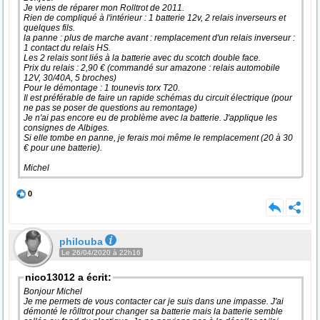
Je viens de réparer mon Rolltrot de 2011.
Rien de compliqué à l'intérieur : 1 batterie 12v, 2 relais inverseurs et
quelques fils.
la panne : plus de marche avant : remplacement d'un relais inverseur :
1 contact du relais HS.
Les 2 relais sont liés à la batterie avec du scotch double face.
Prix du relais : 2,90 € (commandé sur amazone : relais automobile
12V, 30/40A, 5 broches)
Pour le démontage : 1 tounevis torx T20.
Il est préférable de faire un rapide schémas du circuit électrique (pour
ne pas se poser de questions au remontage)
Je n'ai pas encore eu de problème avec la batterie. J'applique les
consignes de Albiges.
Si elle tombe en panne, je ferais moi même le remplacement (20 à 30
€ pour une batterie).
Michel
0
philouba
Le 26/04/2020 à 22h16
nico13012 a écrit:
Bonjour Michel
Je me permets de vous contacter car je suis dans une impasse. J'ai
démonté le rôlltrot pour changer sa batterie mais la batterie semble