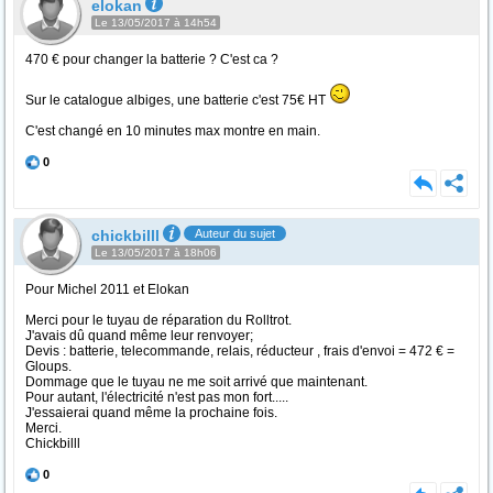
elokan
Le 13/05/2017 à 14h54
470 € pour changer la batterie ? C'est ca ?
Sur le catalogue albiges, une batterie c'est 75€ HT
C'est changé en 10 minutes max montre en main.
0
chickbilll
Auteur du sujet
Le 13/05/2017 à 18h06
Pour Michel 2011 et Elokan
Merci pour le tuyau de réparation du Rolltrot.
J'avais dû quand même leur renvoyer;
Devis : batterie, telecommande, relais, réducteur , frais d'envoi = 472 € =
Gloups.
Dommage que le tuyau ne me soit arrivé que maintenant.
Pour autant, l'électricité n'est pas mon fort.....
J'essaierai quand même la prochaine fois.
Merci.
Chickbilll
0