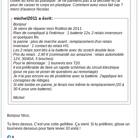
collée au fond du plastique. Je ne parviens pas à la décoller et j'ai
peur de casser le corps en plastique. Comment avez-vous fait svp ?
merci d'avance Nicolas
michel2011 a écrit:
Bonjour
Je viens de réparer mon Rolltrot de 2011.
Rien de compliqué à l'intérieur : 1 batterie 12v, 2 relais inverseurs
et quelques fils.
la panne : plus de marche avant : remplacement d'un relais
inverseur : 1 contact du relais HS.
Les 2 relais sont liés à la batterie avec du scotch double face.
Prix du relais : 2,90 € (commandé sur amazone : relais automobile
12V, 30/40A, 5 broches)
Pour le démontage : 1 tounevis torx T20.
Il est préférable de faire un rapide schémas du circuit électrique
(pour ne pas se poser de questions au remontage)
Je n'ai pas encore eu de problème avec la batterie. J'applique les
consignes de Albiges.
Si elle tombe en panne, je ferais moi même le remplacement (20 à
30 € pour une batterie).
Michel
Bonjour Nico,
Tu tires dessus. C'est une colle gellifiee. Ça vient. Si tu préfères, glisse un
tournevis dessous pour faire levier. Et voilà !
0