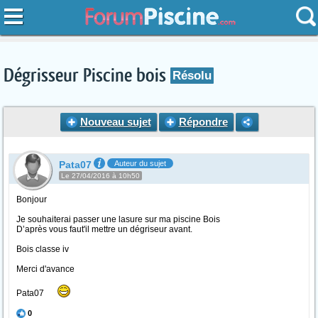
Dégrisseur Piscine bois
Résolu
Nouveau sujet
Répondre
Pata07
Auteur du sujet
Le 27/04/2016 à 10h50
Bonjour
Je souhaiterai passer une lasure sur ma piscine Bois
D’après vous faut'il mettre un dégriseur avant.
Bois classe iv
Merci d'avance
Pata07
0