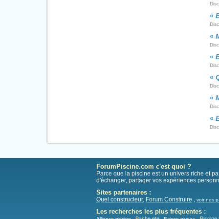
Dis
«
Dis
«
Dis
«
Dis
«
Dis
«
M
Dis
«
B
Dis
ForumPiscine.com c'est quoi ?
Parce que la piscine est un univers riche et 
d'échanger, partager vos expériences personn
Sites partenaires :
Quel constructeur
,
Forum Construire
,
voir nos p
Les recherches les plus fréquentes :
Bache ete
Piscine 
Alliance piscine
Baisse niveau