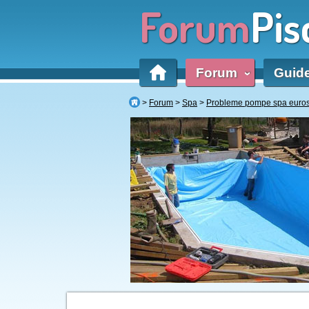
Forum
Pis
Forum
Guid
‹
Forum
Spa
Probleme pompe spa euro