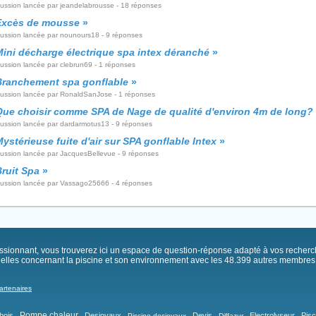
cussion lancée par jeandelabrousse - 18 réponses
Excès de mousse
»
cussion lancée par nounours18 - 9 réponses
Mini décharge électrique spa intex déranché
»
cussion lancée par clebrun69 - 1 réponses
Branchement spa gonflable
»
cussion lancée par RonaldSanJose - 1 réponses
Que choisir comme SPA de Nage de qualité d'environ 4m de long?
cussion lancée par dardarmotus13 - 9 réponses
ystérieuse fuite d'air sur SPA gonflable Intex
»
cussion lancée par JacquesBellevue - 9 réponses
ruit Spa
»
cussion lancée par Vassago25666 - 4 réponses
passionnant, vous trouverez ici un espace de question-réponse adapté à vos recher
elles concernant la piscine et son environnement avec les 48.399 autres membres .
artenaires
Pompe chaleur
bois
Desjoyaux
Devis
Electrolyseur
Pisc
Piscine desjoyaux
Diffazur