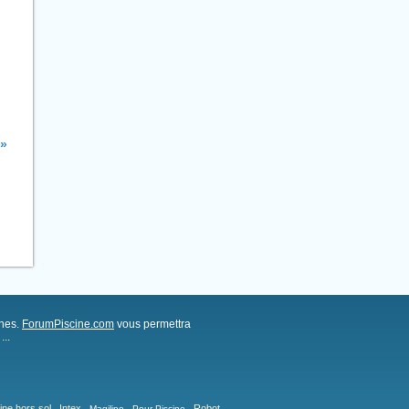
»
ches.
ForumPiscine.com
vous permettra
..
ine hors sol
Intex
Robot
Magiline
Pour Piscine