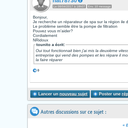
nat78730
Le 08/04/2017 à 18h07
Env. 10 message
Bonjour,
Je recherche un réparateur de spa sur la région ile 
Le problème semble être la pompe de filtration
Pouvez vous m'aider?
Cordialement
NRidoux
tounito a écrit:
Oui tout fonctionnait bien j'ai mis la deuxième vite
entreprise qui vend des pompes et les répare il mo
la faire réparer
0
Lancer un
nouveau sujet
Poster une
ré
Autres discussions sur ce sujet :
«