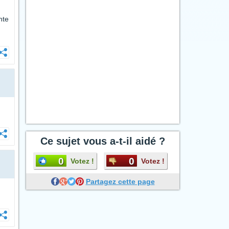
nte
Ce sujet vous a-t-il aidé ?
0
0
Votez !
Votez !
Partagez cette page