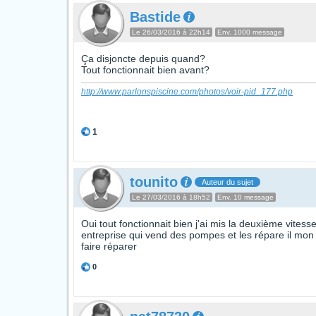
Bastide
Le 26/03/2016 à 22h14
Env. 1000 message
Ça disjoncte depuis quand?
Tout fonctionnait bien avant?
http://www.parlonspiscine.com/photos/voir-pid_177.php
1
tounito
Auteur du sujet
Le 27/03/2016 à 18h52
Env. 10 message
Oui tout fonctionnait bien j'ai mis la deuxième vitess
entreprise qui vend des pompes et les répare il mon 
faire réparer
0