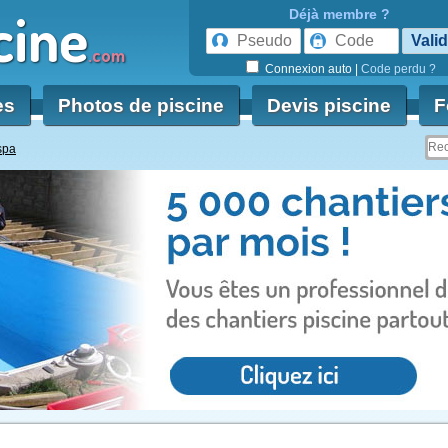
cine
Déjà membre ?
.com
Connexion auto
|
Code perdu ?
es
Photos de piscine
Devis piscine
F
spa