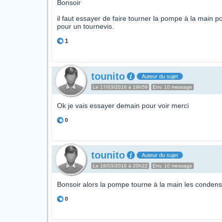
Bonsoir
il faut essayer de faire tourner la pompe à la main po
pour un tournevis.
1
tounito
Auteur du sujet
Le 17/03/2016 à 19h59
Env. 10 message
Ok je vais essayer demain pour voir merci
0
tounito
Auteur du sujet
Le 18/03/2016 à 20h22
Env. 10 message
Bonsoir alors la pompe tourne à la main les conden
0