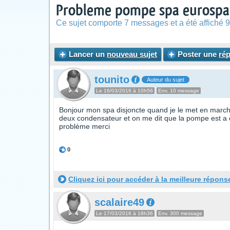
Probleme pompe spa eurospa
Ce sujet comporte 7 messages et a été affiché 9
Lancer un
nouveau sujet
Poster une
ré
tounito
Auteur du sujet
Le 16/03/2016 à 10h56
Env. 10 message
Bonjour mon spa disjoncte quand je le met en marche 
deux condensateur et on me dit que la pompe est a c
problème merci
0
Cliquez ici pour accéder à la meilleure répons
scalaire49
Le 17/03/2016 à 18h36
Env. 300 message