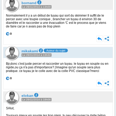
bornand
Le 29/11/2014 à 13h00
Normalement il y a un début de tuyau qui sort du skimmer Il suffit de le
percer avec une toupie conique , brancher un tuyau d environ 30 de
diamètre et le raccorder a une évacuation 'C est le process que je viens
de faire car je n avais pas de trop plein
0
mikakami
Auteur du sujet
Le 29/11/2014 à 13h32
Bjr,donc c'est juste percer et raccorder un tuyau. le tuyau en souple ou en
rigide,ou ça n'a pas d'importance? j'imagine qu'un souple sera plus
pratique. ce tuyau je le colle avec de la colle PVC classique?merci
0
elokan
Le 29/11/2014 à 18h06
SAlut,
Toujours mieux en souple les trop plein, tu peu découper la dalle béton,