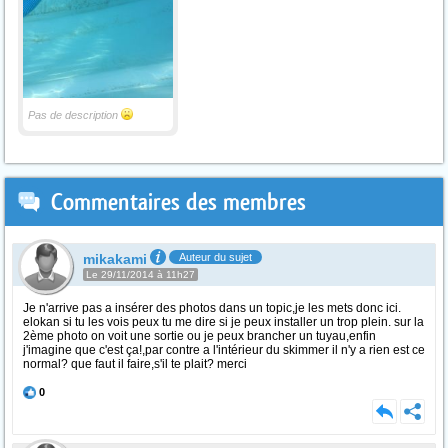
Pas de description
Commentaires des membres
mikakami
Auteur du sujet
Le 29/11/2014 à 11h27
Je n'arrive pas a insérer des photos dans un topic,je les mets donc ici.
elokan si tu les vois peux tu me dire si je peux installer un trop plein. sur la
2ème photo on voit une sortie ou je peux brancher un tuyau,enfin
j'imagine que c'est ça!,par contre a l'intérieur du skimmer il n'y a rien est ce
normal? que faut il faire,s'il te plait? merci
0