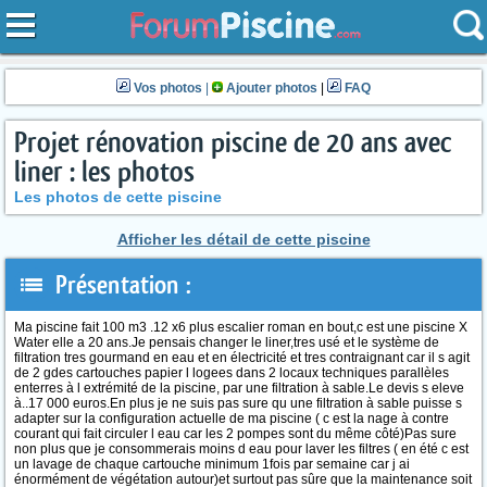
Vos photos
|
Ajouter photos
|
FAQ
Projet rénovation piscine de 20 ans avec
liner : les photos
Les photos de cette piscine
Afficher les détail de cette piscine
Présentation :
Ma piscine fait 100 m3 .12 x6 plus escalier roman en bout,c est une piscine X
Water elle a 20 ans.Je pensais changer le liner,tres usé et le système de
filtration tres gourmand en eau et en électricité et tres contraignant car il s agit
de 2 gdes cartouches papier l logees dans 2 locaux techniques parallèles
enterres à l extrémité de la piscine, par une filtration à sable.Le devis s eleve
à..17 000 euros.En plus je ne suis pas sure qu une filtration à sable puisse s
adapter sur la configuration actuelle de ma piscine ( c est la nage à contre
courant qui fait circuler l eau car les 2 pompes sont du même côté)Pas sure
non plus que je consommerais moins d eau pour laver les filtres ( en été c est
un lavage de chaque cartouche minimum 1fois par semaine car j ai
énormément de végétation autour)et surtout pas sûre que la maintenance soit