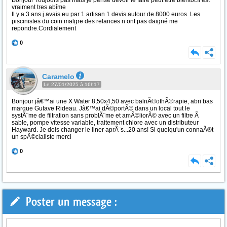
vraiment tres abîme
Il y a 3 ans j avais eu par 1 artisan 1 devis autour de 8000 euros. Les
piscinistes du coin malgre des relances n ont pas daigné me
repondre.Cordialement
0
Caramelo
Le 27/01/2025 à 16h17
Bonjour jâ€™ai une X Water 8,50x4,50 avec balnÃ©othÃ©rapie, abri bas
marque Gutave Rideau. Jâ€™ai dÃ©portÃ© dans un local tout le
systÃ¨me de filtration sans problÃ¨me et amÃ©liorÃ© avec un filtre Ã
sable, pompe vitesse variable, traitement chlore avec un distributeur
Hayward. Je dois changer le liner aprÃ¨s...20 ans! Si quelqu'un connaÃ®t
un spÃ©cialiste merci
0
Poster un message :