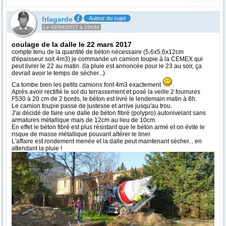
frlagarde
Auteur du sujet
Le 02/04/2017 à 16h34
coulage de la dalle le 22 mars 2017
compte tenu de la quantité de béton nécessaire (5,6x5,6x12cm
d'épaisseur soit 4m3) je commande un camion toupie à la CEMEX qui
peut livrer le 22 au matin. (la pluie est annoncée pour le 23 au soir, ça
devrait avoir le temps de sécher...)
Ca tombe bien les petits camions font 4m3 exactement
.
Après avoir rectifié le sol du terrassement et posé la veille 2 fourrures
F530 à 20 cm de 2 bords, le béton est livré le lendemain matin à 8h.
Le camion toupie passe de justesse et arrive jusqu'au trou.
J'ai décidé de faire une dalle de béton fibré (polypro) autonivelant sans
armatures métallique mais de 12cm au lieu de 10cm.
En effet le béton fibré est plus résistant que le béton armé et on évite le
risque de masse métallique pouvant altérer le liner.
L'affaire est rondement menée et la dalle peut maintenant sécher... en
attendant la pluie !