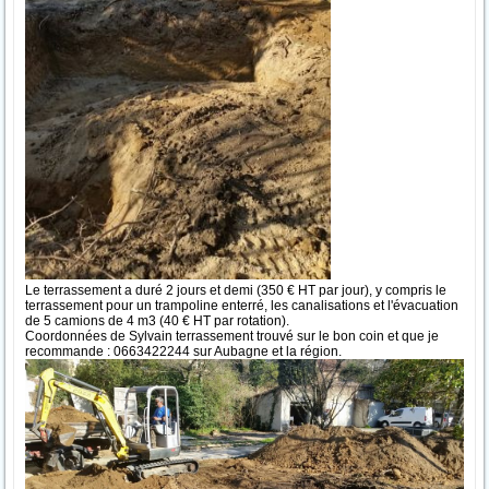
Le terrassement a duré 2 jours et demi (350 € HT par jour), y compris le
terrassement pour un trampoline enterré, les canalisations et l'évacuation
de 5 camions de 4 m3 (40 € HT par rotation).
Coordonnées de Sylvain terrassement trouvé sur le bon coin et que je
recommande : 0663422244 sur Aubagne et la région.