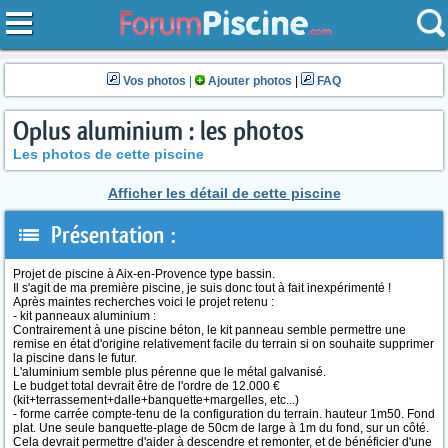
Vos photos
|
Ajouter photos
|
FAQ
Oplus aluminium : les photos
Les photos de cette piscine
Afficher les détail de cette piscine
Présentation :
Projet de piscine à Aix-en-Provence type bassin.
Il s'agit de ma première piscine, je suis donc tout à fait inexpérimenté !
Après maintes recherches voici le projet retenu :
- kit panneaux aluminium :
Contrairement à une piscine béton, le kit panneau semble permettre une
remise en état d'origine relativement facile du terrain si on souhaite supprimer
la piscine dans le futur.
L'aluminium semble plus pérenne que le métal galvanisé.
Le budget total devrait être de l'ordre de 12.000 €
(kit+terrassement+dalle+banquette+margelles, etc...)
- forme carrée compte-tenu de la configuration du terrain. hauteur 1m50. Fond
plat. Une seule banquette-plage de 50cm de large à 1m du fond, sur un côté.
Cela devrait permettre d'aider à descendre et remonter, et de bénéficier d'une