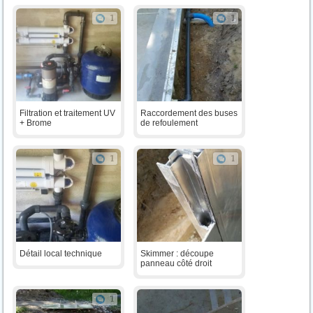
1
1
Filtration et traitement UV
Raccordement des buses
+ Brome
de refoulement
1
1
Détail local technique
Skimmer : découpe
panneau côté droit
1