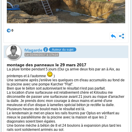
0
frlagarde
Auteur du sujet
Le 02/04/2017 à 17h14
montage des panneaux le 29 mars 2017
La pluie tombe pendant 5 jours (Oui ça arrive deux fois par an à Aix, au
printemps et à l'automne
)
Une semaine après j'enlève les quelques cm d'eau accumulés au fond de
la piscine avec une pompe Karcher "Flat".
Bien que le béton soit autonivelant le résultat n'est pas parfait.
La location d'une surfaceuse est relativement chère et Kiloutou me
déconseille de passer une surfaceuse avant 21 jours au risque d'arracher
la dalle. Je prends donc mon courage à deux mains et armé d'une
meuleuse et d'un disque à lamelles spécial béton je rectifie la dalle.
Plusieurs heures de boulot mais le résultat est là.
Le lendemain je met en place les rails fournis par Oplus en vérifiant au
mieux le parallélisme de la piscine avec la maison et que les 2
diagonales soient bien égales.
Une bonne mèche à béton de 8 et 24 boulons à expansion plus tard les
rails sont solidement arrimés au sol.