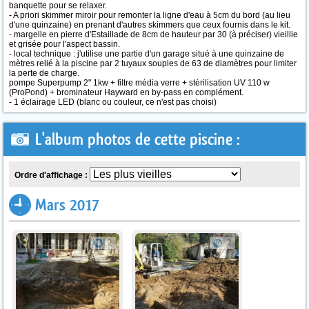
banquette pour se relaxer.
- A priori skimmer miroir pour remonter la ligne d'eau à 5cm du bord (au lieu
d'une quinzaine) en prenant d'autres skimmers que ceux fournis dans le kit.
- margelle en pierre d'Estaillade de 8cm de hauteur par 30 (à préciser) vieillie
et grisée pour l'aspect bassin.
- local technique : j'utilise une partie d'un garage situé à une quinzaine de
mètres relié à la piscine par 2 tuyaux souples de 63 de diamètres pour limiter
la perte de charge.
pompe Superpump 2" 1kw + filtre média verre + stérilisation UV 110 w
(ProPond) + brominateur Hayward en by-pass en complément.
- 1 éclairage LED (blanc ou couleur, ce n'est pas choisi)
L'album photos de cette piscine :
Ordre d'affichage :
Mars 2017
2
2