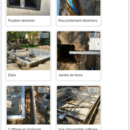
Fixation skimmer
Raccordement skimmers
1
1
Etais
Jambe de force
2
2
Coffrage et chaînage
Vue d'ensemble coffrage