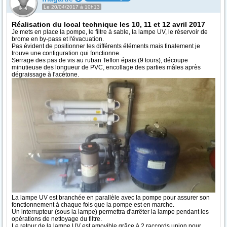
Le 20/04/2017 à 10h13
Réalisation du local technique les 10, 11 et 12 avril 2017
Je mets en place la pompe, le filtre à sable, la lampe UV, le réservoir de
brome en by-pass et l'évacuation.
Pas évident de positionner les différents éléments mais finalement je
trouve une configuration qui fonctionne.
Serrage des pas de vis au ruban Teflon épais (9 tours), découpe
minutieuse des longueur de PVC, encollage des parties mâles après
dégraissage à l'acétone.
La lampe UV est branchée en parallèle avec la pompe pour assurer son
fonctionnement à chaque fois que la pompe est en marche.
Un interrupteur (sous la lampe) permettra d'arrêter la lampe pendant les
opérations de nettoyage du filtre.
Le retour de la lampe UV est amovible grâce à 2 raccords union pour