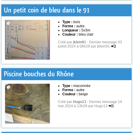
Un petit coin de bleu dans le 91
Type :
bois
Forme :
autre
Longueur :
5x3m
Couleur :
bleu clair
Créé par
jklein91
- Dernier message 03
juillet 2024 à 08h29 par jklein91
Piscine bouches du Rhône
Type :
maconnée
Forme :
autre
Couleur :
beige
Créé par
Hugo13
- Dernier message 14
mai 2024 à 13h28 par Hugo13