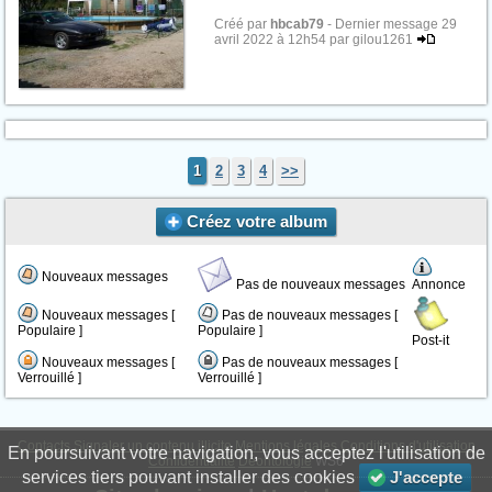
Créé par
hbcab79
- Dernier message 29
avril 2022 à 12h54 par gilou1261
1
2
3
4
>>
Créez votre album
Nouveaux messages
Pas de nouveaux messages
Annonce
Nouveaux messages [
Pas de nouveaux messages [
Populaire ]
Populaire ]
Post-it
Nouveaux messages [
Pas de nouveaux messages [
Verrouillé ]
Verrouillé ]
Contacts
Signaler un contenu illicite
Mentions légales
Conditions d'utilisation
En poursuivant votre navigation, vous acceptez l'utilisation de
Confidentialité
Déontologie
WS6
services tiers pouvant installer des cookies
J'accepte