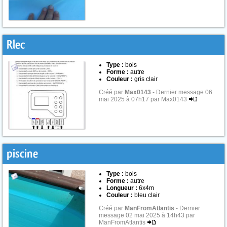
Rlec
Type :
bois
Forme :
autre
Couleur :
gris clair
Créé par
Max0143
- Dernier message 06
mai 2025 à 07h17 par Max0143
piscine
Type :
bois
Forme :
autre
Longueur :
6x4m
Couleur :
bleu clair
Créé par
ManFromAtlantis
- Dernier
message 02 mai 2025 à 14h43 par
ManFromAtlantis