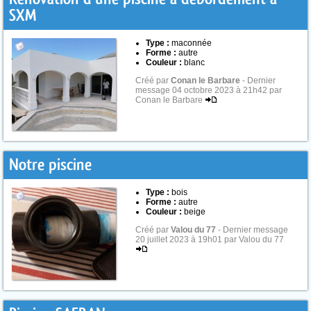
SXM
Type :
maconnée
Forme :
autre
Couleur :
blanc
Créé par
Conan le Barbare
- Dernier
message 04 octobre 2023 à 21h42 par
Conan le Barbare
Notre piscine
Type :
bois
Forme :
autre
Couleur :
beige
Créé par
Valou du 77
- Dernier message
20 juillet 2023 à 19h01 par Valou du 77