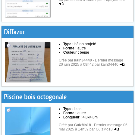
Diffazur
Type :
béton projeté
Forme :
autre
Couleur :
beige
Créé par
kain34440
- Dernier message
20 juin 2025 à 09h42 par kain34440
Piscine bois octogonale
Type :
bois
Forme :
autre
Longueur :
4.8x4.8m
Créé par
GuizMo18
- Dernier message 06
mai 2025 à 14h59 par GuizMo18