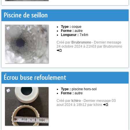
Piscine de seillon
Type :
coque
Forme :
autre
Longueur :
7x4m
Créé par
Brubrunono
- Dernier message
24 octobre 2024 à 21h03 par Brubrunono
Écrou buse refoulement
Type :
piscine hors-sol
Forme :
autre
Créé par
Ichiro
- Dernier message 03
aout 2024 à 18h12 par Ichiro