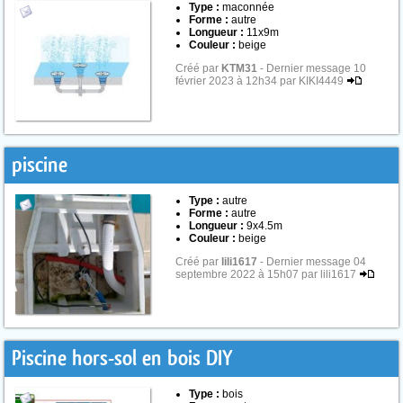
Type :
maconnée
Forme :
autre
Longueur :
11x9m
Couleur :
beige
Créé par
KTM31
- Dernier message 10
février 2023 à 12h34 par KIKI4449
piscine
Type :
autre
Forme :
autre
Longueur :
9x4.5m
Couleur :
beige
Créé par
lili1617
- Dernier message 04
septembre 2022 à 15h07 par lili1617
Piscine hors-sol en bois DIY
Type :
bois