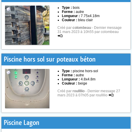
Type :
bois
Forme :
autre
Longueur :
7.75x4.18m
Couleur :
bleu clair
Créé par
colombeau
- Dernier message
31 mars 2023 à 10h55 par colombeau
Piscine hors sol sur poteaux béton
Type :
piscine hors-sol
Forme :
autre
Longueur :
4.8x4.8m
Couleur :
beige
Créé par
roullllio
- Dernier message 27
mars 2023 à 07h05 par roullllio
Piscine Lagon