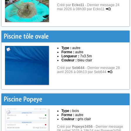
Créé par
Ecko11
- Dernier message 24
mai 2026 à 08h30 par Ecko11
Piscine tôle ovale
Type :
autre
Forme :
autre
Longueur :
7x3.5m
Couleur :
bleu clair
Créé par
Seb644
- Dernier message 28
avril 2026 à 09h13 par Seb644
Piscine Popeye
Type :
bois
Forme :
autre
Couleur :
gris clair
Créé par
Popeye3456
- Dernier message
06 juillet 2025 à 19h24 par Popeye3456