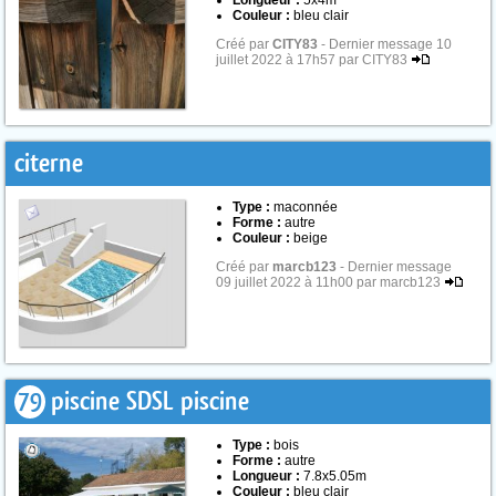
Longueur :
5x4m
Couleur :
bleu clair
Créé par
CITY83
- Dernier message 10
juillet 2022 à 17h57 par CITY83
citerne
Type :
maconnée
Forme :
autre
Couleur :
beige
Créé par
marcb123
- Dernier message
09 juillet 2022 à 11h00 par marcb123
79
piscine SDSL piscine
Type :
bois
Forme :
autre
Longueur :
7.8x5.05m
Couleur :
bleu clair