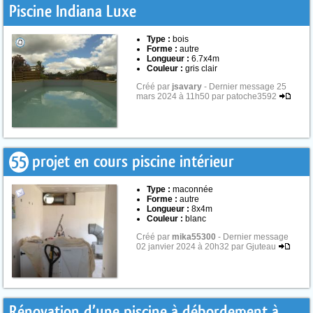
Piscine Indiana Luxe
Type :
bois
Forme :
autre
Longueur :
6.7x4m
Couleur :
gris clair
Créé par
jsavary
- Dernier message 25
mars 2024 à 11h50 par patoche3592
55
projet en cours piscine intérieur
Type :
maconnée
Forme :
autre
Longueur :
8x4m
Couleur :
blanc
Créé par
mika55300
- Dernier message
02 janvier 2024 à 20h32 par Gjuteau
Rénovation d’une piscine à débordement à