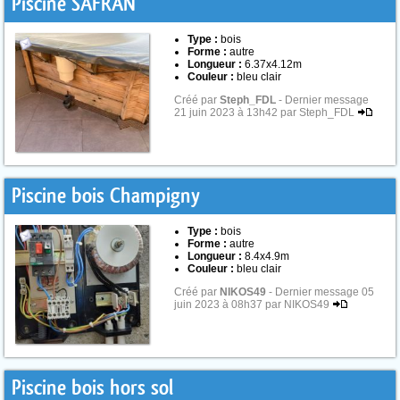
Piscine SAFRAN
Type :
bois
Forme :
autre
Longueur :
6.37x4.12m
Couleur :
bleu clair
Créé par
Steph_FDL
- Dernier message
21 juin 2023 à 13h42 par Steph_FDL
Piscine bois Champigny
Type :
bois
Forme :
autre
Longueur :
8.4x4.9m
Couleur :
bleu clair
Créé par
NIKOS49
- Dernier message 05
juin 2023 à 08h37 par NIKOS49
Piscine bois hors sol