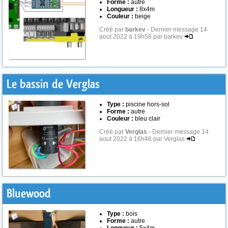
Forme :
autre
Longueur :
8x4m
Couleur :
beige
Créé par
barkev
- Dernier message 14
aout 2022 à 19h58 par barkev
Le bassin de Verglas
Type :
piscine hors-sol
Forme :
autre
Couleur :
bleu clair
Créé par
Verglas
- Dernier message 14
aout 2022 à 16h46 par Verglas
Bluewood
Type :
bois
Forme :
autre