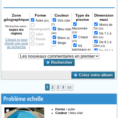
Zone
Forme
Couleur
Type de
Dimension
géographique
piscine
maxi
Autre
Gris clair
(92)
(7)
Moins de
Rechercher dans :
Maconnée
7m
(33)
Rectangulaire
Bleu clair
toutes les
(16)
régions
(40)
De 7.1 à
Libre
Coque
8m
(14)
Blanc
(9)
Ronde
Cliquez ici pour
(10)
De 8.1 à
Beige
choisir une zone
Carré
Kit
10m
(13)
de recherche
(15)
Haricot
panneaux
(8)
De 10.1 à
Gris
Couloir de
Piscine
15m
(5)
moyen /
nage
hors-sol
(8)
foncé
(2)
Plus de
Rechercher
Bois
15.1m
(40)
Bleu
moyen /
Autre
(5)
foncé
(7)
Béton
Créez votre album
Autre
(2)
projeté
(3)
Vert
(2)
Noir
1
2
3
4
(1)
>>
Problème echelle
Forme :
autre
Couleur :
bleu clair