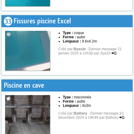
33
Fissures piscine Excel
Type :
coque
Forme :
autre
Longueur :
9.6x4.2m
Créé par
Bassin
- Dernier message 21
janvier 2025 à 12h36 par Zya33
Piscine en cave
Type :
maconnée
Forme :
autre
Longueur :
4x3m
Créé par
Bathory
- Dernier message 10
décembre 2024 à 19h49 par Bathory