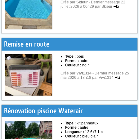
Créé par
Skieur
- Dernier message 22
juillet 2026 à 00h29 par Skieur
Remise en route
Type :
bois
Forme :
autre
Couleur :
noir
Créé par
Vivi1314
- Dernier message 25
mai 2026 à 18h18 par Vivi1314
Rénovation piscine Waterair
Type :
kit panneaux
Forme :
autre
Longueur :
12.6x7.1m
Couleur :
bleu clair