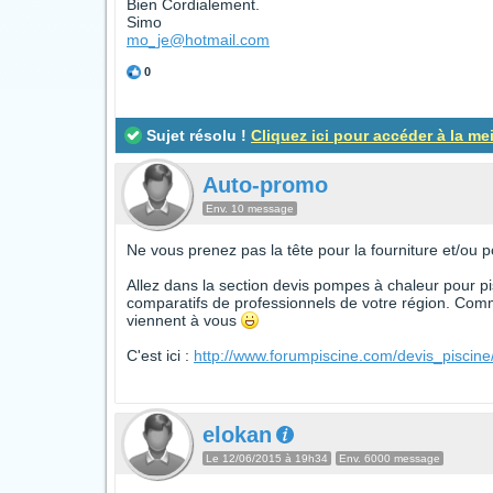
Bien Cordialement.
Simo
mo_je@hotmail.com
0
Sujet résolu !
Cliquez ici pour accéder à la me
Auto-promo
Env. 10 message
Ne vous prenez pas la tête pour la fourniture et/ou 
Allez dans la section devis pompes à chaleur pour pis
comparatifs de professionnels de votre région. Comm
viennent à vous
C'est ici :
http://www.forumpiscine.com/devis_pisci
elokan
Le 12/06/2015 à 19h34
Env. 6000 message