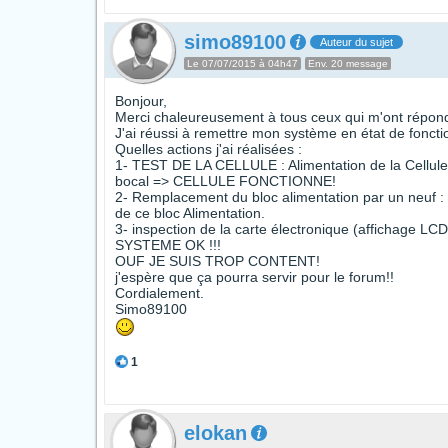
simo89100
Auteur du sujet
Le 07/07/2015 à 04h47
Env. 20 message
Bonjour,
Merci chaleureusement à tous ceux qui m'ont répon
J'ai réussi à remettre mon système en état de fonct
Quelles actions j'ai réalisées :
1- TEST DE LA CELLULE : Alimentation de la Cellule
bocal => CELLULE FONCTIONNE!
2- Remplacement du bloc alimentation par un neuf 
de ce bloc Alimentation.
3- inspection de la carte électronique (affichage LCD) 
SYSTEME OK !!!
OUF JE SUIS TROP CONTENT!
j'espère que ça pourra servir pour le forum!!
Cordialement.
Simo89100
1
elokan