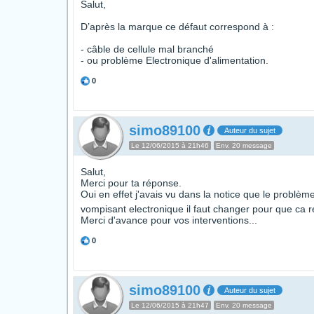
Salut,
D’après la marque ce défaut correspond à :
- câble de cellule mal branché
- ou problème Electronique d'alimentation.
0
simo89100
Auteur du sujet
Le 12/06/2015 à 21h46
Env. 20 message
Salut,
Merci pour ta réponse.
Oui en effet j'avais vu dans la notice que le problèm
vompisant electronique il faut changer pour que ca 
Merci d'avance pour vos interventions...
0
simo89100
Auteur du sujet
Le 12/06/2015 à 21h47
Env. 20 message