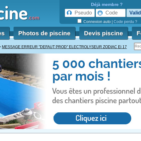
cine
Déjà membre ?
.com
Connexion auto
|
Code perdu ?
es
Photos de piscine
Devis piscine
F
MESSAGE ERREUR "DEFAUT PROD" ELECTROLYSEUR ZODIAC Ei 17