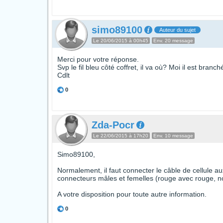
simo89100
Auteur du sujet
Le 20/06/2015 à 00h45
Env. 20 message
Merci pour votre réponse.
Svp le fil bleu côté coffret, il va où? Moi il est branché
Cdlt
0
Zda-Pocr
Le 22/06/2015 à 17h20
Env. 10 message
Simo89100,
Normalement, il faut connecter le câble de cellule au
connecteurs mâles et femelles (rouge avec rouge, no
A votre disposition pour toute autre information.
0