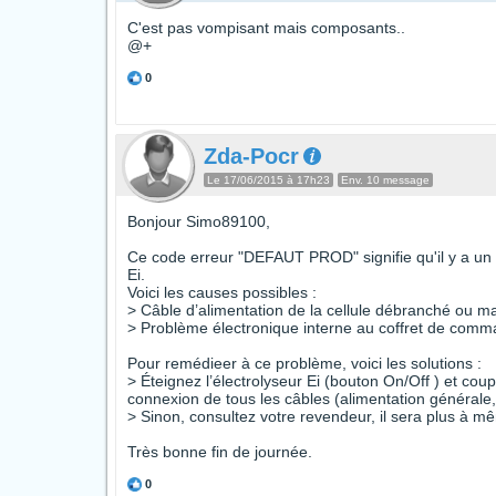
C'est pas vompisant mais composants..
@+
0
Zda-Pocr
Le 17/06/2015 à 17h23
Env. 10 message
Bonjour Simo89100,
Ce code erreur "DEFAUT PROD" signifie qu'il y a un p
Ei.
Voici les causes possibles :
> Câble d’alimentation de la cellule débranché ou ma
> Problème électronique interne au coffret de comma
Pour remédieer à ce problème, voici les solutions :
> Éteignez l’électrolyseur Ei (bouton On/Off ) et cou
connexion de tous les câbles (alimentation générale, 
> Sinon, consultez votre revendeur, il sera plus à m
Très bonne fin de journée.
0