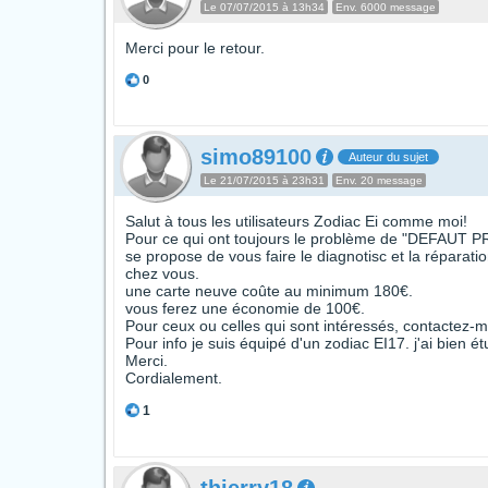
Le 07/07/2015 à 13h34
Env. 6000 message
Merci pour le retour.
0
simo89100
Auteur du sujet
Le 21/07/2015 à 23h31
Env. 20 message
Salut à tous les utilisateurs Zodiac Ei comme moi!
Pour ce qui ont toujours le problème de "DEFAUT PROD
se propose de vous faire le diagnotisc et la réparati
chez vous.
une carte neuve coûte au minimum 180€.
vous ferez une économie de 100€.
Pour ceux ou celles qui sont intéressés, contactez-m
Pour info je suis équipé d'un zodiac EI17. j'ai bien 
Merci.
Cordialement.
1