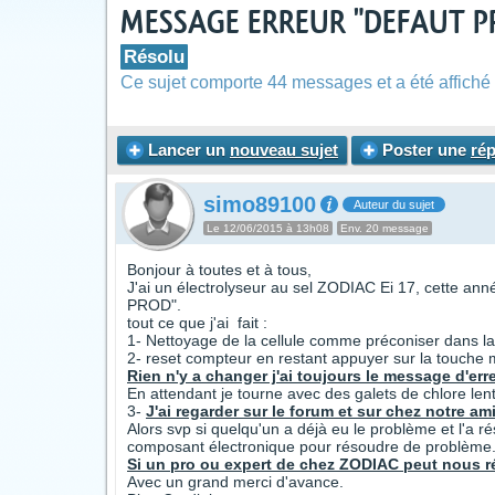
MESSAGE ERREUR "DEFAUT P
Résolu
Ce sujet comporte 44 messages et a été affiché 
Lancer un
nouveau sujet
Poster une
ré
simo89100
Auteur du sujet
Le 12/06/2015 à 13h08
Env. 20 message
Bonjour à toutes et à tous,
J'ai un électrolyseur au sel ZODIAC Ei 17, cette ann
PROD".
tout ce que j'ai fait :
1- Nettoyage de la cellule comme préconiser dans l
2- reset compteur en restant appuyer sur la touche 
Rien n'y a changer j'ai toujours le message d'erre
En attendant je tourne avec des galets de chlore lent
3-
J'ai regarder sur le forum et sur chez notre ami 
Alors svp si quelqu'un a déjà eu le problème et l'a r
composant électronique pour résoudre de problème..
Si un pro ou expert de chez ZODIAC peut nous r
Avec un grand merci d'avance.