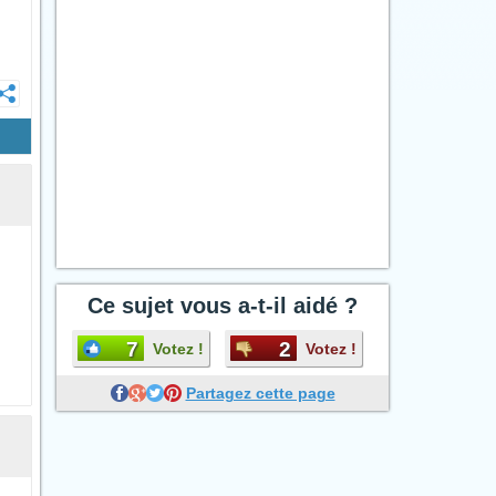
Ce sujet vous a-t-il aidé ?
7
2
Votez !
Votez !
Partagez cette page