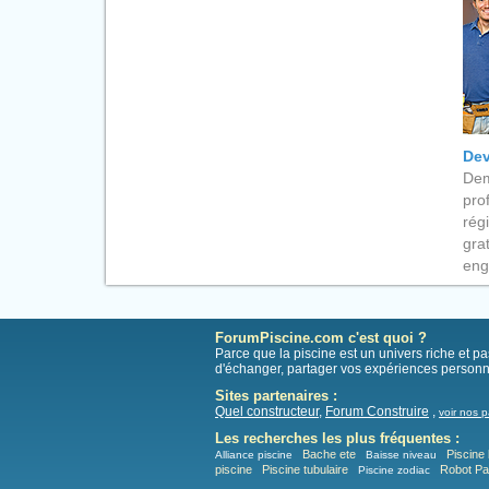
Dev
Dem
pro
rég
gra
eng
ForumPiscine.com c'est quoi ?
Parce que la piscine est un univers riche et 
d'échanger, partager vos expériences personn
Sites partenaires :
Quel constructeur
,
Forum Construire
,
voir nos p
Les recherches les plus fréquentes :
Bache ete
Piscine 
Alliance piscine
Baisse niveau
piscine
Piscine tubulaire
Robot P
Piscine zodiac