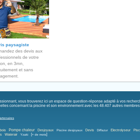
is paysagiste
andez des devis aux
fessionnels de votre
ion, en 3mn,
tuitement et sans
agement.
passionnant, vous trouverez ici un espace de question-réponse adapté à vos recher
elles concernant la piscine et son environnement avec les 48.407 autres membres .
artenaires
Pompe chaleur
bois
Desjoyaux
Devis
Electrolyseur
Pisc
Piscine desjoyaux
Diffazur
[
]
as
Waterair
Yzaki
+ de mots