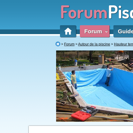
Forum
Pis
Forum
Guid
‹
Forum
Autour de la piscine
Hauteur ter