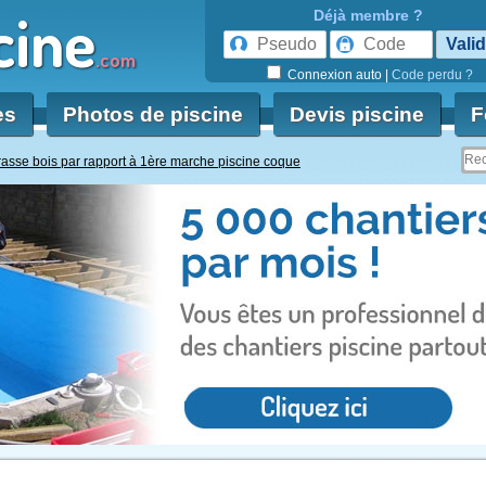
cine
Déjà membre ?
.com
Connexion auto
|
Code perdu ?
es
Photos de piscine
Devis piscine
F
rasse bois par rapport à 1ère marche piscine coque