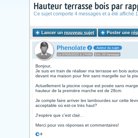
Hauteur terrasse bois par ra
Ce sujet comporte 4 messages et a été affiché 1
Lancer un
nouveau sujet
Poster une
ré
Phenolate
Auteur du sujet
Le 07/03/2022 à 17h08
Env. 20 message
Bonjour,
Je suis en train de réaliser ma terrasse en bois aut
devant ma maison pour finir sans margelle sur la pi
Actuellement la piscine coque est posée sans margelle
hauteur de la première marche est de 28cm.
Je compte faire arriver les lambourdes sur cette lèv
acceptable où est-ce très haut?
J'espère que c'est clair...
Merci pour vos réponses et commentaires!
0