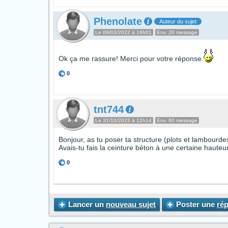
Phenolate
Auteur du sujet
Le 09/03/2022 à 16h01
Env. 20 message
Ok ça me rassure! Merci pour votre réponse
0
tnt744
Le 31/10/2023 à 12h14
Env. 60 message
Bonjour, as tu poser ta structure (plots et lambourde
Avais-tu fais la ceinture béton à une certaine haute
0
Lancer un
nouveau sujet
Poster une
ré