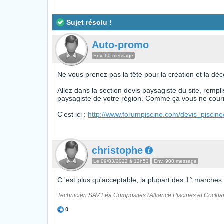
Sujet résolu !
Auto-promo
Env. 60 message
Ne vous prenez pas la tête pour la création et la déco
Allez dans la section devis paysagiste du site, rempl
paysagiste de votre région. Comme ça vous ne courre
C'est ici :
http://www.forumpiscine.com/devis_piscin
christophe
Le 09/03/2022 à 12h53
Env. 900 message
C 'est plus qu'acceptable, la plupart des 1° marche
Technicien SAV Léa Composites (Alliance Piscines et Cocktai
0