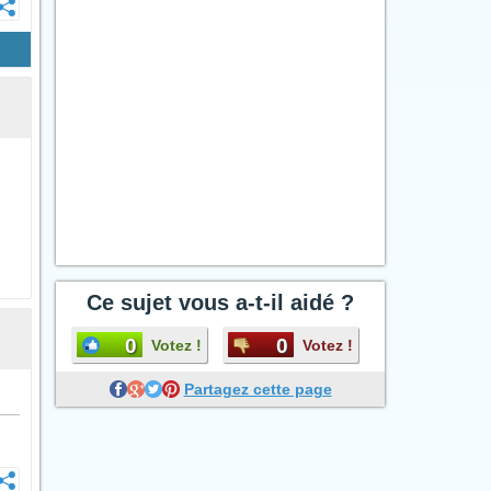
Ce sujet vous a-t-il aidé ?
0
0
Votez !
Votez !
Partagez cette page