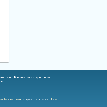
ches.
ForumPiscine.com
vous permettra
..
ine hors sol
Intex
Robot
Magiline
Pour Piscine