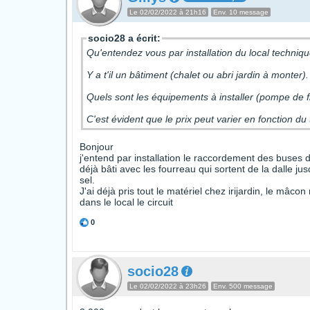
Le 02/02/2022 à 21h16
Env. 10 message
socio28 a écrit:
Qu'entendez vous par installation du local techniq
Y a t'il un bâtiment (chalet ou abri jardin à monter)
Quels sont les équipements à installer (pompe de fil
C'est évident que le prix peut varier en fonction du t
Bonjour
j'entend par installation le raccordement des buses de
déjà bâti avec les fourreau qui sortent de la dalle jus
sel.
J'ai déjà pris tout le matériel chez irijardin, le mâcon
dans le local le circuit
0
socio28
Le 02/02/2022 à 23h26
Env. 500 message