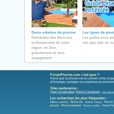
Devis création de piscine
Les types de pisc
Demandez des devis aux
Les guides vous aid
professionnels de votre
voir plus clair sur la
région, en 3mn,
gratuitement et sans
engagement.
ForumPiscine.com c'est quoi ?
Parce que la piscine est un univers riche et 
d'échanger, partager vos expériences personn
Sites partenaires :
Quel constructeur
,
Forum Construire
,
voir nos p
Les recherches les plus fréquentes :
Bache ete
Piscine 
Alliance piscine
Baisse niveau
piscine
Piscine tubulaire
Robot P
Piscine zodiac