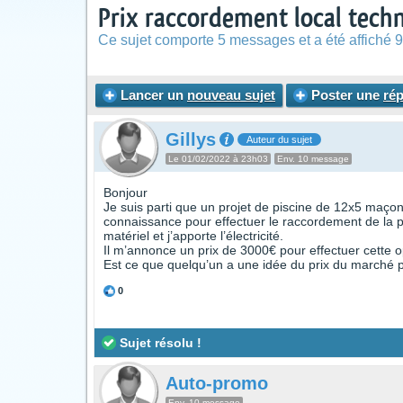
Prix raccordement local tec
Ce sujet comporte 5 messages et a été affiché 9
Lancer un
nouveau sujet
Poster une
ré
Gillys
Auteur du sujet
Le 01/02/2022 à 23h03
Env. 10 message
Bonjour
Je suis parti que un projet de piscine de 12x5 maçonn
connaissance pour effectuer le raccordement de la pisc
matériel et j’apporte l’électricité.
Il m’annonce un prix de 3000€ pour effectuer cette op
Est ce que quelqu’un a une idée du prix du marché p
0
Sujet résolu !
Auto-promo
Env. 10 message