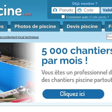
cine
Déjà membre ?
.com
Connexion auto
|
Code perdu ?
es
Photos de piscine
Devis piscine
F
raccordement local technique