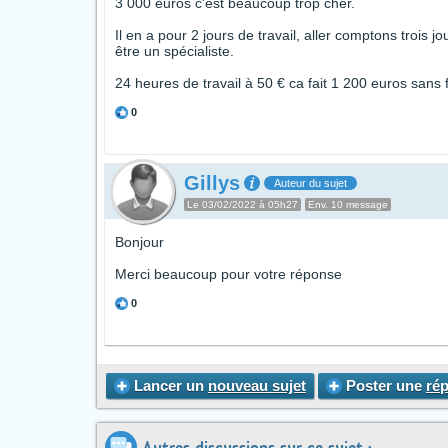
3 000 euros c'est beaucoup trop cher.
Il en a pour 2 jours de travail, aller comptons trois 
être un spécialiste.
24 heures de travail à 50 € ca fait 1 200 euros sans f
0
Gillys
Auteur du sujet
Le 03/02/2022 à 05h27
Env. 10 message
Bonjour
Merci beaucoup pour votre réponse
0
Lancer un
nouveau sujet
Poster une
ré