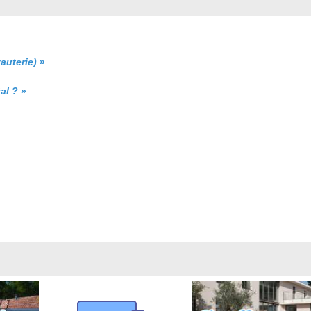
auterie)
»
al ?
»