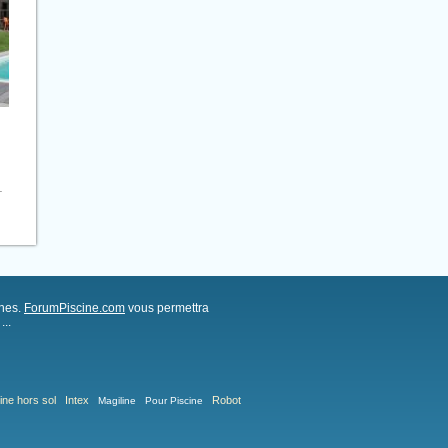
.
ches.
ForumPiscine.com
vous permettra
..
ine hors sol
Intex
Robot
Magiline
Pour Piscine