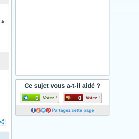
 de
Ce sujet vous a-t-il aidé ?
0
0
Votez !
Votez !
Partagez cette page