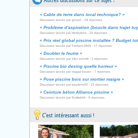
Autres discussions sur ce sujet :
«
Cable de terre dans local technique?
»
Discussion lancée par ghost1 - 29 réponses
«
Problème d'aspiration (boucle dans trajet tuy
Discussion lancée par Herleybmx - 24 réponses
«
Prix réel global piscine installée ? Budget tot
Discussion lancée par Fanfan13600 - 17 réponses
«
Doubler le feutre
»
Discussion lancée par tribu.schmitt - 2 réponses
«
Piscine bio desing quelle horreur
»
Discussion lancée par magali bouloc - 7 réponses
«
Pose piscine bois sur mortier maigre
»
Discussion lancée par kauderni35 - 15 réponses
«
Ceinture béton Alliance piscine
»
Discussion lancée par Emilieb44 - 6 réponses
C'est intéressant aussi !