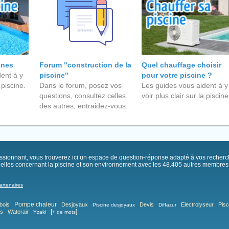
ines
Forum "construction de la
Quel chauffage choisir
ent à y
piscine"
pour votre piscine ?
 piscine.
Dans le forum, posez vos
Les guides vous aident à y
questions, consultez celles
voir plus clair sur la piscine
des autres, entraidez-vous.
passionnant, vous trouverez ici un espace de question-réponse adapté à vos recher
elles concernant la piscine et son environnement avec les 48.405 autres membres .
artenaires
Pompe chaleur
bois
Desjoyaux
Devis
Electrolyseur
Pisc
Piscine desjoyaux
Diffazur
[
]
as
Waterair
Yzaki
+ de mots