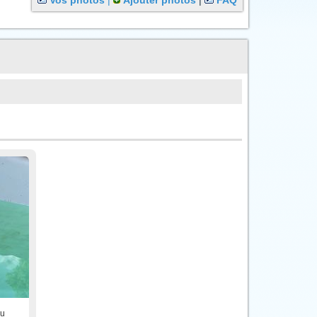
Vos photos
|
Ajouter photos
|
FAQ
au