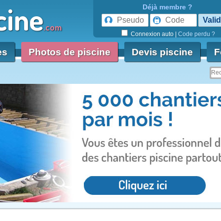
cine
Déjà membre ?
.com
Connexion auto
|
Code perdu ?
es
Photos de piscine
Devis piscine
F