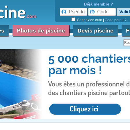
cine
Déjà membre ?
.com
Connexion auto
|
Code perdu ?
es
Photos de piscine
Devis piscine
F