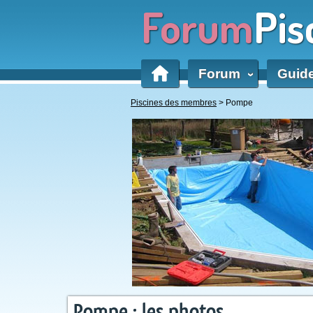
Forum
Pis
Forum
Guid
‹
Piscines des membres
> Pompe
Pompe : les photos