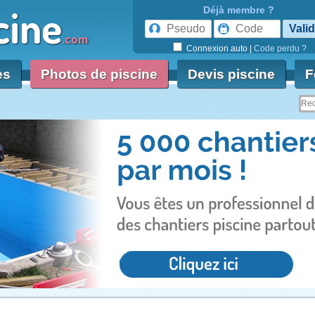
cine
Déjà membre ?
.com
Connexion auto
|
Code perdu ?
es
Photos de piscine
Devis piscine
F