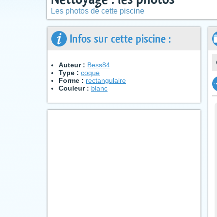
Les photos de cette piscine
Infos sur cette piscine :
Auteur :
Bess84
Type :
coque
Forme :
rectangulaire
Couleur :
blanc