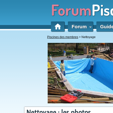
Forum
Pis
Forum
Guid
‹
Piscines des membres
> Nettoyage
Nettoyage : les photos