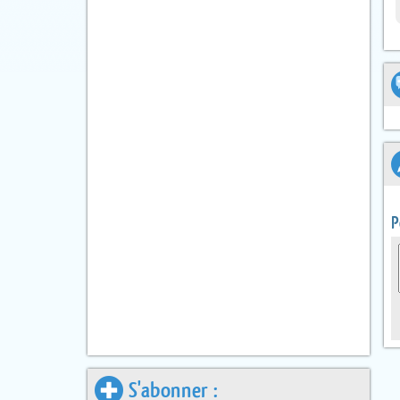
P
S'abonner :