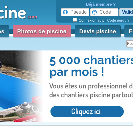
cine
Déjà membre ?
.com
Connexion auto
|
Code perdu ?
es
Photos de piscine
Devis piscine
F