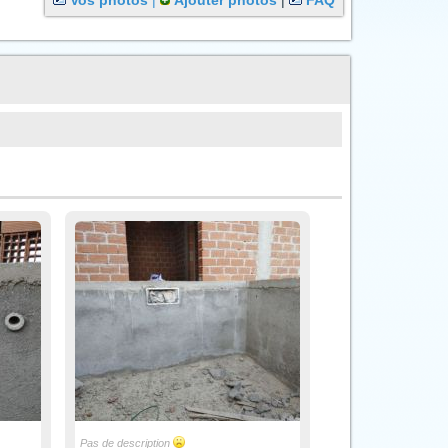
Vos photos
|
Ajouter photos
|
FAQ
Pas de description