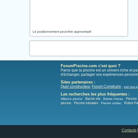
Le positionnement peut-être approximatif
ForumPiscine.com c'est quoi ?
Parce que la piscine est un univers riche et 
d'échanger, partager vos expériences personn
Sites partenaires :
Quel constructeur
,
Forum Construire
,
voir nos p
Les recherches les plus fréquentes :
Bache ete
Piscine 
Alliance piscine
Baisse niveau
piscine
Piscine tubulaire
Robot P
Piscine zodiac
Contacts