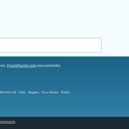
ches.
ForumPiscine.com
vous permettra
..
ine hors sol
Intex
Robot
Magiline
Pour Piscine
annonceurs