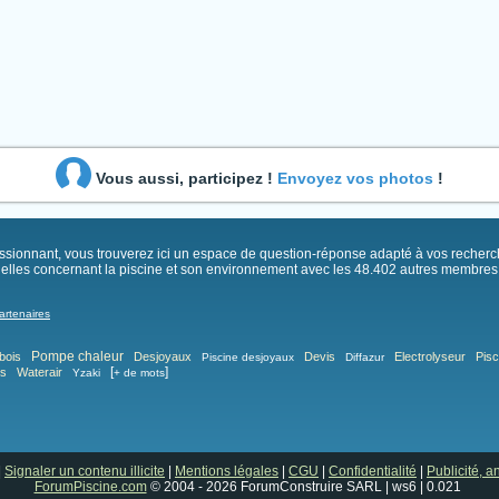
Vous aussi, participez !
Envoyez vos photos
!
passionnant, vous trouverez ici un espace de question-réponse adapté à vos recher
elles concernant la piscine et son environnement avec les 48.402 autres membres .
artenaires
Pompe chaleur
bois
Desjoyaux
Devis
Electrolyseur
Pisc
Piscine desjoyaux
Diffazur
[
]
as
Waterair
Yzaki
+ de mots
|
Signaler un contenu illicite
|
Mentions légales
|
CGU
|
Confidentialité
|
Publicité, 
ForumPiscine.com
© 2004 - 2026 ForumConstruire SARL | ws6 | 0.021