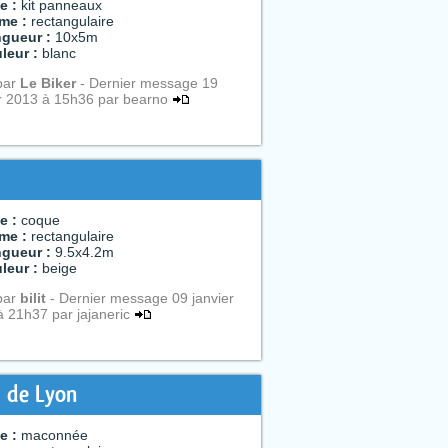
e :
kit panneaux
me :
rectangulaire
gueur :
10x5m
leur :
blanc
par
Le Biker
- Dernier message 19
er 2013 à 15h36 par bearno
e :
coque
me :
rectangulaire
gueur :
9.5x4.2m
leur :
beige
par
bilit
- Dernier message 09 janvier
 21h37 par jajaneric
n de Lyon
e :
maconnée