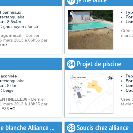
42
je me lance
it panneaux
Typ
rectangulaire
For
r :
8.5x4m
Lon
 :
gris moyen / foncé
Créé 
ragonheart
- Dernier
mars 
6 mars 2013 à 06h56 par
is
84
Projet de piscine
aconnée
Typ
rectangulaire
For
r :
8x4m
Lon
 :
beige
Cou
ENTINELLE36
- Dernier
Créé 
1 mars 2013 à 18h35 par
févrie
LE36
e blanche Alliance ...
88
Soucis chez alliance