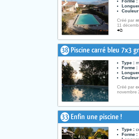
Forme :
Longueu
Couleur
Créé par
m
11 décembr
38
Piscine carré bleu 7x3 g
Type :
m
Forme :
Longueu
Couleur
Créé par
c
novembre 
33
Enfin une piscine !
Type :
c
Forme :