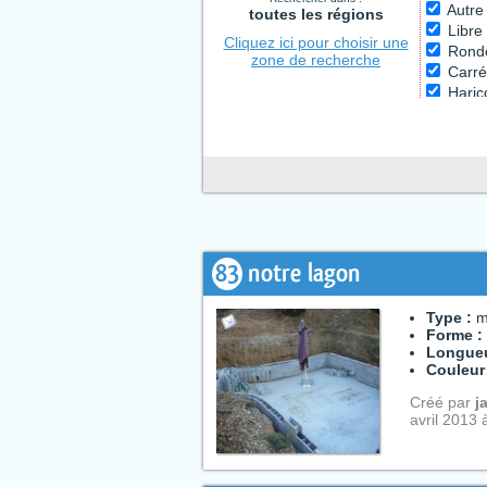
Autr
toutes les régions
Libre
Cliquez ici pour choisir une
Ron
zone de recherche
Carr
Haric
Coulo
83
notre lagon
Type :
m
Forme :
Longueu
Couleur
Créé par
j
avril 2013 