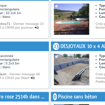
oque
Typ
rectangulaire
For
r :
10.1x4.1m
Lon
 :
blanc
Cou
idou71
- Dernier message 23
Créé 
13 à 19h59 par jazzman
févrie
13
DESJOYAUX 10 x 4 A
aconnée
Typ
rectangulaire
For
r :
5.2x3.5m
Lon
 :
blanc
Cou
Nash
- Dernier message 06
Créé 
13 à 23h15 par iNash
messa
Petit
e rose 2514b dans ...
0
Piscine sans béton