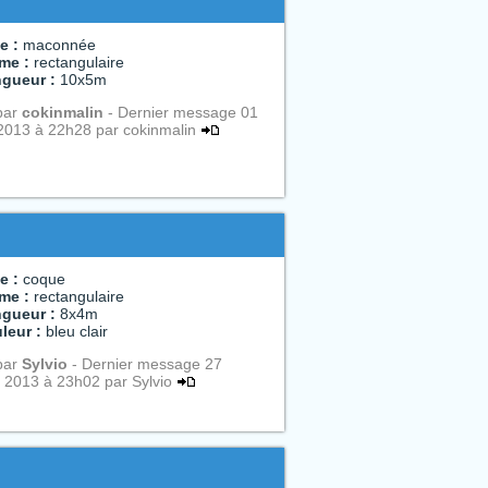
e :
maconnée
me :
rectangulaire
gueur :
10x5m
par
cokinmalin
- Dernier message 01
2013 à 22h28 par cokinmalin
e :
coque
me :
rectangulaire
gueur :
8x4m
leur :
bleu clair
par
Sylvio
- Dernier message 27
r 2013 à 23h02 par Sylvio