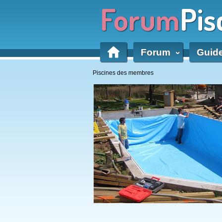
Forum
Pis
Forum
Guid
‹
Piscines des membres