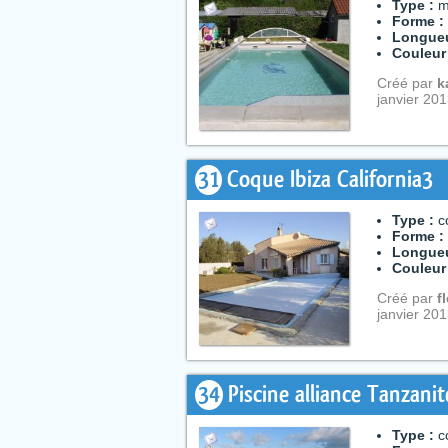
Type :
m
Forme :
Longueu
Couleur
Créé par
k
janvier 20
31
Coque Ibiza California3
Type :
c
Forme :
Longueu
Couleur
Créé par
f
janvier 20
34
Piscine alliance Tanzanit
Type :
c