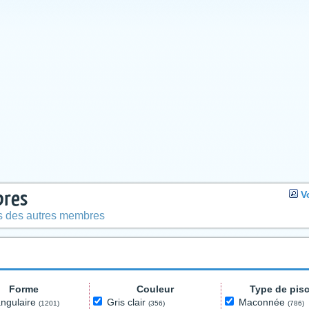
bres
V
es des autres membres
Forme
Couleur
Type de pis
ngulaire
Gris clair
Maconnée
(1201)
(356)
(786)