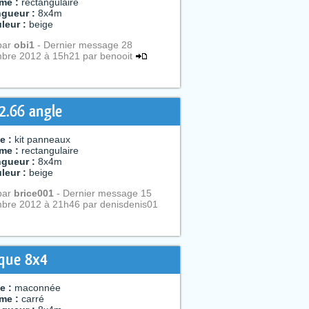
me :
rectangulaire
gueur :
8x4m
leur :
beige
par
obi1
- Dernier message 28
bre 2012 à 15h21 par benooit
2.66 angle
e :
kit panneaux
me :
rectangulaire
gueur :
8x4m
leur :
beige
par
brice001
- Dernier message 15
bre 2012 à 21h46 par denisdenis01
ïque 8x4
e :
maconnée
me :
carré