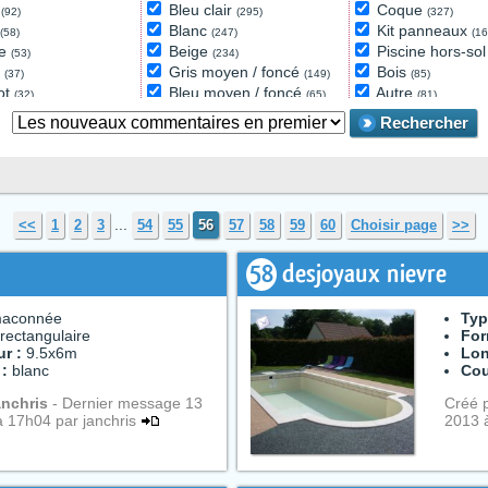
e
Bleu clair
Coque
(92)
(295)
(327)
Blanc
Kit panneaux
(58)
(247)
(16
de
Beige
Piscine hors-so
(53)
(234)
é
Gris moyen / foncé
Bois
(37)
(149)
(85)
ot
Bleu moyen / foncé
Autre
(32)
(65)
(81)
ir de nage
Autre
Béton projeté
(20)
(58)
(5
Rechercher
Vert
(18)
Noir
(8)
...
<<
1
2
3
54
55
56
57
58
59
60
Choisir page
>>
58
desjoyaux nievre
aconnée
Typ
rectangulaire
For
r :
9.5x6m
Lon
 :
blanc
Cou
anchris
- Dernier message 13
Créé 
à 17h04 par janchris
2013 