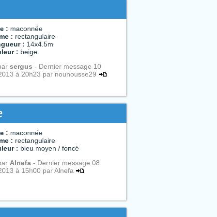
e :
maconnée
me :
rectangulaire
gueur :
14x4.5m
leur :
beige
par
sergus
- Dernier message 10
2013 à 20h23 par nounousse29
e
e :
maconnée
me :
rectangulaire
leur :
bleu moyen / foncé
par
Alnefa
- Dernier message 08
2013 à 15h00 par Alnefa