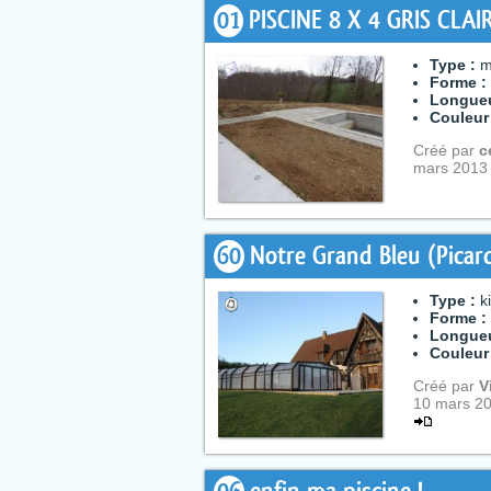
01
PISCINE 8 X 4 GRIS CLAI
Type :
m
Forme :
Longueu
Couleur
Créé par
c
mars 2013
60
Notre Grand Bleu (Picar
Type :
k
Forme :
Longueu
Couleur
Créé par
V
10 mars 20