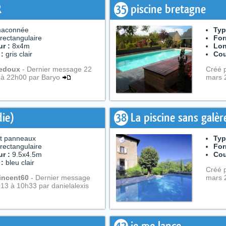
R
35
piscine bretagne
aconnée
Typ
rectangulaire
For
r :
8x4m
Lon
 :
gris clair
Cou
edoux
- Dernier message 22
Créé 
 à 22h00 par Baryo
mars 
die)
38
La piscine sans galèr
it panneaux
Typ
rectangulaire
For
r :
9.5x4.5m
Cou
 :
bleu clair
Créé 
incent60
- Dernier message
mars 
13 à 10h33 par danielalexis