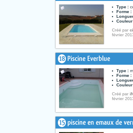
Type :
c
Forme :
Longueu
Couleur
Créé par
c
février 20
18
Piscine Everblue
Type :
m
Forme :
Longueu
Couleur
Créé par
i
février 20
15
piscine en emaux de verr