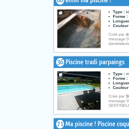
06
enfin ma piscine !
Type :
k
Forme :
Longueu
Couleur
Créé par
d
message 0
danielalex
36
Piscine tradi parpaings
Type :
m
Forme :
Longueu
Couleur
Créé par
S
message 0
SENTINEL
71
Ma piscine ! Piscine coqu