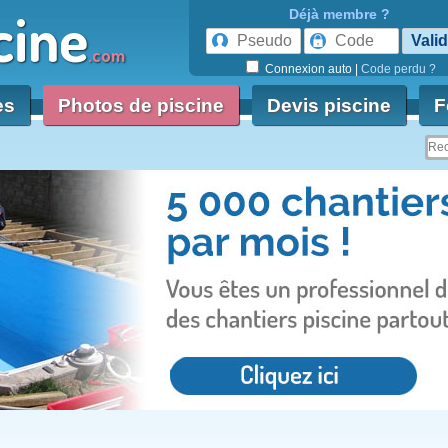
cine
Déjà membre ?
.com
Connexion auto
|
Code perdu ?
es
Photos de piscine
Devis piscine
F