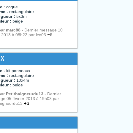
e :
coque
me :
rectangulaire
gueur :
5x3m
leur :
beige
par
marc88
- Dernier message 10
r 2013 à 08h22 par lco03
IX
e :
kit panneaux
me :
rectangulaire
gueur :
10x4m
leur :
beige
par
Petitbaigneurdu13
- Dernier
ge 05 février 2013 à 19h03 par
baigneurdu13