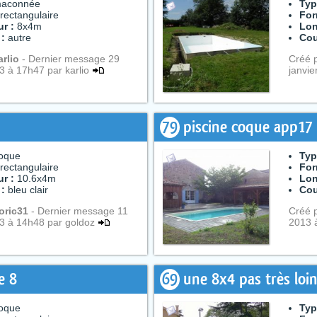
aconnée
Typ
rectangulaire
For
r :
8x4m
Lon
 :
autre
Cou
arlio
- Dernier message 29
Créé 
13 à 17h47 par karlio
janvi
79
piscine coque app17
oque
Typ
rectangulaire
For
r :
10.6x4m
Lon
 :
bleu clair
Cou
loric31
- Dernier message 11
Créé 
13 à 14h48 par goldoz
2013 à
e 8
69
une 8x4 pas très loi
oque
Typ