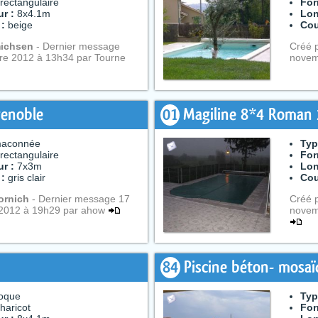
rectangulaire
For
r :
8x4.1m
Lon
 :
beige
Cou
ichsen
- Dernier message
Créé 
e 2012 à 13h34 par Tourne
novem
renoble
01
Magiline 8*4 Roman 
aconnée
Typ
rectangulaire
For
r :
7x3m
Lon
 :
gris clair
Cou
ornich
- Dernier message 17
Créé 
2012 à 19h29 par ahow
novem
84
Piscine béton- mosa
oque
Typ
haricot
For