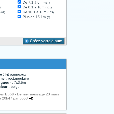
De 7.1 à 8m
(437)
De 8.1 à 10m
3)
(361)
l
De 10.1 à 15m
(87)
(105)
Plus de 15.1m
(8)
9)
Créez votre album
e :
kit panneaux
me :
rectangulaire
gueur :
7x3.5m
leur :
beige
par
bb58
- Dernier message 28 mars
à 20h47 par bb58