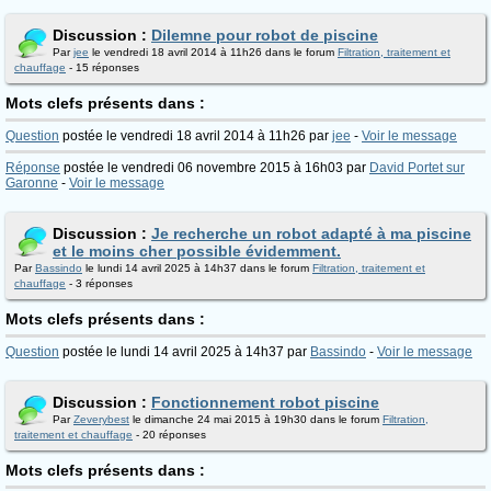
Discussion :
Dilemne pour robot de piscine
Par
jee
le vendredi 18 avril 2014 à 11h26 dans le forum
Filtration, traitement et
chauffage
- 15 réponses
Mots clefs présents dans :
Question
postée le vendredi 18 avril 2014 à 11h26 par
jee
-
Voir le message
Réponse
postée le vendredi 06 novembre 2015 à 16h03 par
David Portet sur
Garonne
-
Voir le message
Discussion :
Je recherche un robot adapté à ma piscine
et le moins cher possible évidemment.
Par
Bassindo
le lundi 14 avril 2025 à 14h37 dans le forum
Filtration, traitement et
chauffage
- 3 réponses
Mots clefs présents dans :
Question
postée le lundi 14 avril 2025 à 14h37 par
Bassindo
-
Voir le message
Discussion :
Fonctionnement robot piscine
Par
Zeverybest
le dimanche 24 mai 2015 à 19h30 dans le forum
Filtration,
traitement et chauffage
- 20 réponses
Mots clefs présents dans :