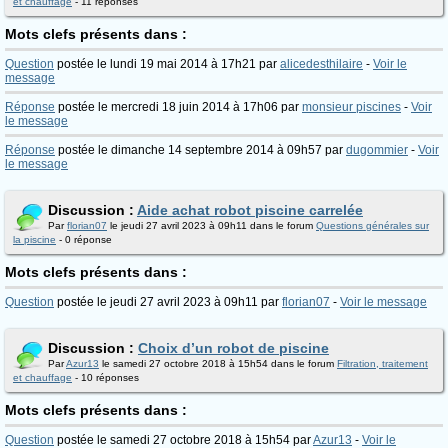
et chauffage
- 11 réponses
Mots clefs présents dans :
Question
postée le lundi 19 mai 2014 à 17h21 par
alicedesthilaire
-
Voir le
message
Réponse
postée le mercredi 18 juin 2014 à 17h06 par
monsieur piscines
-
Voir
le message
Réponse
postée le dimanche 14 septembre 2014 à 09h57 par
dugommier
-
Voir
le message
Discussion :
Aide achat robot piscine carrelée
Par
florian07
le jeudi 27 avril 2023 à 09h11 dans le forum
Questions générales sur
la piscine
- 0 réponse
Mots clefs présents dans :
Question
postée le jeudi 27 avril 2023 à 09h11 par
florian07
-
Voir le message
Discussion :
Choix d’un robot de piscine
Par
Azur13
le samedi 27 octobre 2018 à 15h54 dans le forum
Filtration, traitement
et chauffage
- 10 réponses
Mots clefs présents dans :
Question
postée le samedi 27 octobre 2018 à 15h54 par
Azur13
-
Voir le