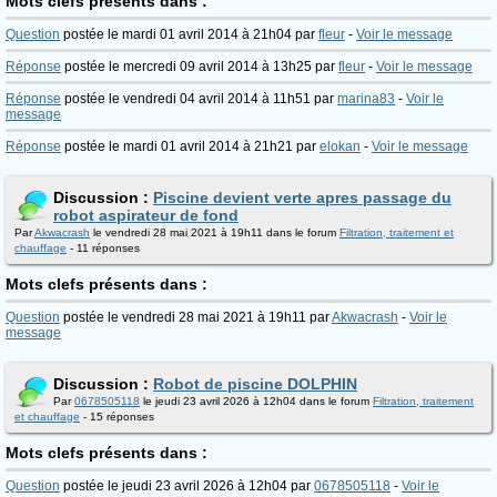
Mots clefs présents dans :
Question
postée le mardi 01 avril 2014 à 21h04 par
fleur
-
Voir le message
Réponse
postée le mercredi 09 avril 2014 à 13h25 par
fleur
-
Voir le message
Réponse
postée le vendredi 04 avril 2014 à 11h51 par
marina83
-
Voir le
message
Réponse
postée le mardi 01 avril 2014 à 21h21 par
elokan
-
Voir le message
Discussion :
Piscine devient verte apres passage du
robot aspirateur de fond
Par
Akwacrash
le vendredi 28 mai 2021 à 19h11 dans le forum
Filtration, traitement et
chauffage
- 11 réponses
Mots clefs présents dans :
Question
postée le vendredi 28 mai 2021 à 19h11 par
Akwacrash
-
Voir le
message
Discussion :
Robot de piscine DOLPHIN
Par
0678505118
le jeudi 23 avril 2026 à 12h04 dans le forum
Filtration, traitement
et chauffage
- 15 réponses
Mots clefs présents dans :
Question
postée le jeudi 23 avril 2026 à 12h04 par
0678505118
-
Voir le