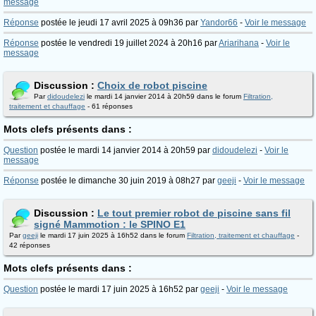
message
Réponse
postée le jeudi 17 avril 2025 à 09h36 par
Yandor66
-
Voir le message
Réponse
postée le vendredi 19 juillet 2024 à 20h16 par
Ariarihana
-
Voir le
message
Discussion :
Choix de robot piscine
Par
didoudelezi
le mardi 14 janvier 2014 à 20h59 dans le forum
Filtration,
traitement et chauffage
- 61 réponses
Mots clefs présents dans :
Question
postée le mardi 14 janvier 2014 à 20h59 par
didoudelezi
-
Voir le
message
Réponse
postée le dimanche 30 juin 2019 à 08h27 par
geeji
-
Voir le message
Discussion :
Le tout premier robot de piscine sans fil
signé Mammotion : le SPINO E1
Par
geeji
le mardi 17 juin 2025 à 16h52 dans le forum
Filtration, traitement et chauffage
-
42 réponses
Mots clefs présents dans :
Question
postée le mardi 17 juin 2025 à 16h52 par
geeji
-
Voir le message