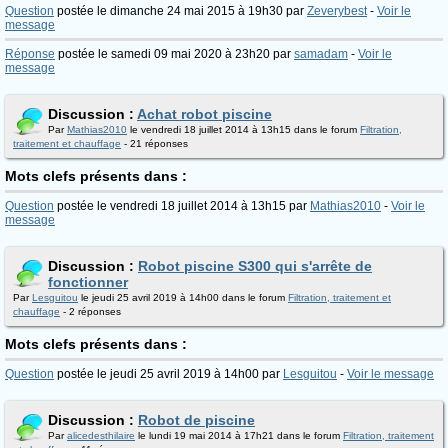
Question
postée le dimanche 24 mai 2015 à 19h30 par
Zeverybest
-
Voir le
message
Réponse
postée le samedi 09 mai 2020 à 23h20 par
samadam
-
Voir le
message
Discussion :
Achat robot piscine
Par
Mathias2010
le vendredi 18 juillet 2014 à 13h15 dans le forum
Filtration,
traitement et chauffage
- 21 réponses
Mots clefs présents dans :
Question
postée le vendredi 18 juillet 2014 à 13h15 par
Mathias2010
-
Voir le
message
Discussion :
Robot piscine S300 qui s'arrête de
fonctionner
Par
Lesguitou
le jeudi 25 avril 2019 à 14h00 dans le forum
Filtration, traitement et
chauffage
- 2 réponses
Mots clefs présents dans :
Question
postée le jeudi 25 avril 2019 à 14h00 par
Lesguitou
-
Voir le message
Discussion :
Robot de piscine
Par
alicedesthilaire
le lundi 19 mai 2014 à 17h21 dans le forum
Filtration, traitement