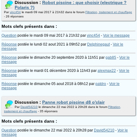
Discussion :
Robot piscine : que choisir (electrique ?
Polaris ?)
Par
vinc454
le mardi 09 mai 2017 à 21h32 dans le forum
Filtration, traitement et chauffage
- 26 réponses
Mots clefs présents dans :
Question
postée le mardi 09 mai 2017 à 21h32 par
vinc454
-
Voir le message
Réponse
postée le lundi 02 aout 2021 à 09h52 par
Delphinegaut
-
Voir le
message
Réponse
postée le dimanche 20 septembre 2020 à 11h51 par
gab85
-
Voir le
message
Réponse
postée le mardi 01 décembre 2020 à 11h43 par
alexmax22
-
Voir le
message
Réponse
postée le dimanche 05 aout 2018 à 08h12 par
patdro
-
Voir le
message
Discussion :
Panne robot piscine d8 o'clair
Par
David54210
le dimanche 22 mai 2022 à 20h28 dans le forum
Filtration,
traitement et chauffage
- 35 réponses
Mots clefs présents dans :
Question
postée le dimanche 22 mai 2022 à 20h28 par
David54210
-
Voir le
message