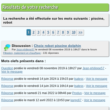
Résultats de votre recherche
La recherche a été effectuée sur les mots suivants : piscine,
robot
1
2
3
4
5
6
7
8
9
10
>>
Discussion :
Choix robot piscine dolphin
Par
Jean-philippe57
le vendredi 08 novembre 2019 à 18h27 dans le forum
Filtration, traitement et chauffage
- 131 réponses
Mots clefs présents dans :
Question
postée le vendredi 08 novembre 2019 à 18h27 par
Jean-philippe57
-
Voir le message
Réponse
postée le vendredi 14 juin 2024 à 15h15 par
Isatess
-
Voir le message
Réponse
postée le vendredi 14 juin 2024 à 16h14 par
Isatess
-
Voir le message
Réponse
postée le samedi 21 mai 2022 à 08h46 par
Produs
-
Voir le message
Réponse
postée le mardi 12 avril 2022 à 11h53 par
kargo67
-
Voir le message