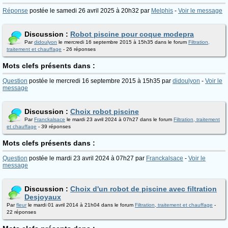
Réponse
postée le samedi 26 avril 2025 à 20h32 par
Melphis
-
Voir le message
Discussion :
Robot piscine pour coque modepra
Par
didoulyon
le mercredi 16 septembre 2015 à 15h35 dans le forum
Filtration,
traitement et chauffage
- 26 réponses
Mots clefs présents dans :
Question
postée le mercredi 16 septembre 2015 à 15h35 par
didoulyon
-
Voir le
message
Discussion :
Choix robot piscine
Par
Franckalsace
le mardi 23 avril 2024 à 07h27 dans le forum
Filtration, traitement
et chauffage
- 39 réponses
Mots clefs présents dans :
Question
postée le mardi 23 avril 2024 à 07h27 par
Franckalsace
-
Voir le
message
Discussion :
Choix d'un robot de piscine avec filtration
Desjoyaux
Par
fleur
le mardi 01 avril 2014 à 21h04 dans le forum
Filtration, traitement et chauffage
-
22 réponses